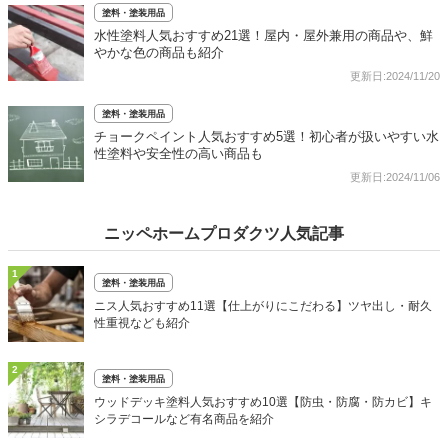
塗料・塗装用品
水性塗料人気おすすめ21選！屋内・屋外兼用の商品や、鮮
やかな色の商品も紹介
更新日:2024/11/20
塗料・塗装用品
チョークペイント人気おすすめ5選！初心者が扱いやすい水
性塗料や安全性の高い商品も
更新日:2024/11/06
ニッペホームプロダクツ人気記事
1
塗料・塗装用品
ニス人気おすすめ11選【仕上がりにこだわる】ツヤ出し・耐久
性重視なども紹介
2
塗料・塗装用品
ウッドデッキ塗料人気おすすめ10選【防虫・防腐・防カビ】キ
シラデコールなど有名商品を紹介