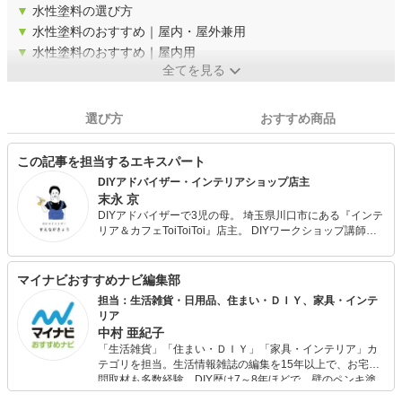
▼
水性塗料の選び方
▼
水性塗料のおすすめ｜屋内・屋外兼用
▼
水性塗料のおすすめ｜屋内用
全てを見る
選び方
おすすめ商品
この記事を担当するエキスパート
DIYアドバイザー・インテリアショップ店主
末永 京
DIYアドバイザーで3児の母。 埼玉県川口市にある『インテ
リア＆カフェToiToiToi』店主。 DIYワークショップ講師、
店舗や住宅のDIYプロデュース、内装リフォームなど。著書
に『シェルフを作ろうはじめてのDIY』㈱パッチワーク通信
社がある。
マイナビおすすめナビ編集部
担当：生活雑貨・日用品、住まい・ＤＩＹ、家具・インテ
リア
中村 亜紀子
「生活雑貨」「住まい・ＤＩＹ」「家具・インテリア」カ
テゴリを担当。生活情報雑誌の編集を15年以上で、お宅訪
問取材も多数経験。DIY歴は7～8年ほどで、壁のペンキ塗
りや壁紙チェンジなどもチャレンジ済み。初心者でもモノ