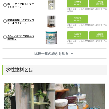
2,431円
1,449円
ホートク『プロストファ
Amazon
楽天市場
インコート』
※各社通販サイトの 2024年11月19日時点 での税
込価格
9,750円
壁紙屋本舗『イマジンウ
Amazon
ォールペイント』
※各社通販サイトの 2024年11月19日時点 での税
込価格
1,980円
1,925円
カンペハピオ『室内かべ
Amazon
楽天市場
用塗料』
※各社通販サイトの 2024年11月19日時点 での税
込価格
比較一覧の続きを見る
水性塗料とは