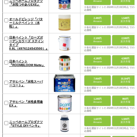
ニッペホームプロダクツ
Amazon
楽天市場
『水性つやありEXE』
※各社通販サイトの 2024年11月19日時点 での税
込価格
2,480円
1,548円
オールドビレッジ『バタ
Amazon
楽天市場
ーミルクペイント（水
性）』
※各社通販サイトの 2024年11月20日時点 での税
込価格
日本ペイント『ローズガ
2,109円
2,530円
ーデンカラーズ ステイン
Amazon
楽天市場
タイプ
※各社通販サイトの 2024年11月19日時点 での税
0.8L（4976124543500）』
込価格
4,180円
4,580円
日本ペイント
Amazon
楽天市場
『ROOMBLOOM Matte』
※各社通販サイトの 2024年11月19日時点 での税
込価格
7,664円
10,164円
アサヒペン『水性スーパ
Amazon
楽天市場
ーコート』
※各社通販サイトの 2024年11月19日時点 での税
込価格
1,245円
860円
アサヒペン『水性多用途
Amazon
楽天市場
EX 』
※各社通販サイトの 2024年11月19日時点 での税
込価格
1,637円
1,320円
ニッペホームプロダクツ
Amazon
楽天市場
『STYLE DIYペンキ』
※各社通販サイトの 2024年11月19日時点 での税
込価格