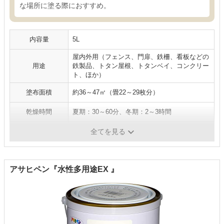
な場所に塗る際におすすめ。
内容量
5L
屋内外用（フェンス、門扉、鉄柵、看板などの
用途
鉄製品、トタン屋根、トタンベイ、コンクリー
ト、ほか）
塗布面積
約36～47㎡（畳22～29枚分）
乾燥時間
夏期：30～60分、冬期：2～3時間
成分
-
全てを見る
アサヒペン『水性多用途EX 』