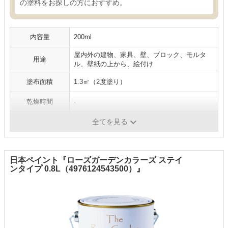
の塗料をお探しの方におすすめ。
内容量
200ml
屋内外の建物、家具、壁、ブロック、モルタ
用途
ル、壁紙の上から、絵付け
塗布面積
1.3㎡（2度塗り）
乾燥時間
-
成分
バターをつくった残りの乳性分、土、鉱物、水
全てを見る
日本ペイント『ローズガーデンカラーズ ステイ
ンタイプ 0.8L（4976124543500）』