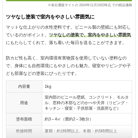
※各社通販サイトの 2024年11月19日時点 での税込価格
ツヤなし塗装で室内をやさしい雰囲気に
マットな仕上がりの水性塗料です。ビニール製の壁紙にも対応し
ているのがポイント。
ツヤなしの塗装で、室内をやさしい雰囲気
にもたらしてくれて、落ち着いた毎日を送ることができます。
防カビ性も高く、室内環境有害物質を使用していない塗料なの
で、身体にも自然環境にもやさしのも魅力。寝室やリビングや子
ども部屋などの塗装にぴったりです。
内容量
1kg
室内部のビニール壁紙、コンクリート、モルタ
用途
ル、窓枠の木部などのかべや天井（リビング・
キッチン・寝室・子供部屋・洗面所など）
塗布面積
約3～4㎡（畳約2～3枚分）
乾燥時間
夏期：約1時間以上、冬期：約5時間以上