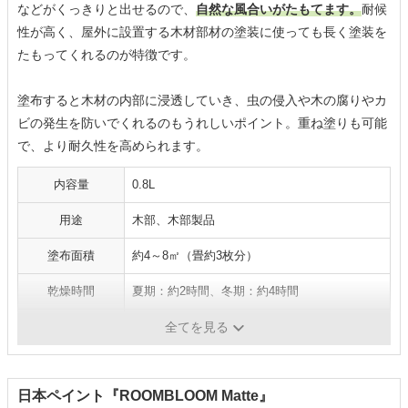
などがくっきりと出せるので、
自然な風合いがたもてます。
耐候
性が高く、屋外に設置する木材部材の塗装に使っても長く塗装を
たもってくれるのが特徴です。
塗布すると木材の内部に浸透していき、虫の侵入や木の腐りやカ
ビの発生を防いでくれるのもうれしいポイント。重ね塗りも可能
で、より耐久性を高められます。
内容量
0.8L
用途
木部、木部製品
塗布面積
約4～8㎡（畳約3枚分）
乾燥時間
夏期：約2時間、冬期：約4時間
成分
-
全てを見る
日本ペイント『ROOMBLOOM Matte』