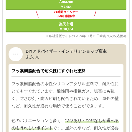
Amazon
￥7,664
24時間タイムセー
ル毎日開催中
楽天市場
￥ 10,164
※各社通販サイトの 2024年11月19日時点 での税込価格
DIYアドバイザー・インテリアショップ店主
末永 京
フッ素樹脂配合で耐久性にすぐれた塗料
フッ素樹脂配合の水性シリコンアクリル塗料で、耐久性に
とてもすぐれています。酸性雨や排気ガス、塩害にも強
く、防さび剤・防カビ剤も配合されているため、屋外の壁
など、耐久性が必要な場所で使うことができます。
色のバリエーションも多く、
ツヤあり・ツヤなしが選べる
のもうれしいポイント
です。屋外の壁など、耐久性が必要