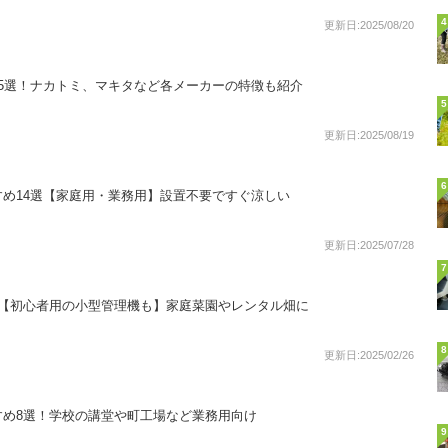
4
更新日:2025/08/20
5選！ナカトミ、マキタなど各メーカーの特徴も紹介
5
更新日:2025/08/19
6
め14選【家庭用・業務用】設置不要ですぐ涼しい
更新日:2025/07/28
7
選【初心者用の小型管理機も】家庭菜園やレンタル畑に
8
更新日:2025/02/26
すめ8選！学校の講堂や町工場など業務用向け
9