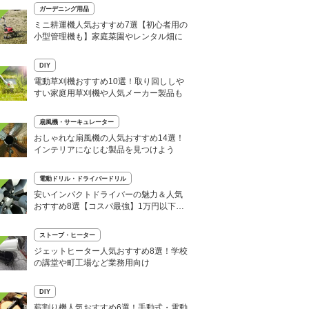
ガーデニング用品
ミニ耕運機人気おすすめ7選【初心者用の
小型管理機も】家庭菜園やレンタル畑に
DIY
電動草刈機おすすめ10選！取り回ししや
すい家庭用草刈機や人気メーカー製品も
扇風機・サーキュレーター
おしゃれな扇風機の人気おすすめ14選！
インテリアになじむ製品を見つけよう
電動ドリル・ドライバードリル
安いインパクトドライバーの魅力＆人気
おすすめ8選【コスパ最強】1万円以下で
DIY
ストーブ・ヒーター
ジェットヒーター人気おすすめ8選！学校
の講堂や町工場など業務用向け
DIY
薪割り機人気おすすめ6選！手動式・電動