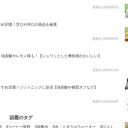
4
更新日:2026/06/25
め10選！甘口や辛口の商品を厳選
5
更新日:2026/04/24
！強炭酸やレモン味も！【シュワッとした爽快感がおいしい】
更新日:2024/11/19
すめ10選！ジントニックに必須【強炭酸や糖質オフなど】
更新日:2024/10/23
話題のタグ
料
#コーヒー飲料
#炭酸水
#水・ミネラルウォーター
#口コミ