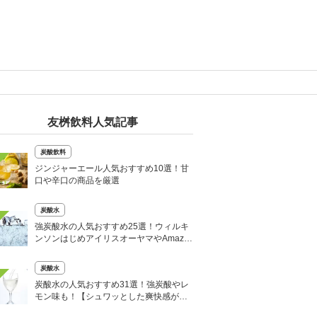
友桝飲料人気記事
炭酸飲料
ジンジャーエール人気おすすめ10選！甘
口や辛口の商品を厳選
炭酸水
強炭酸水の人気おすすめ25選！ウィルキ
ンソンはじめアイリスオーヤマやAmazo
n限定ブランドも
炭酸水
炭酸水の人気おすすめ31選！強炭酸やレ
モン味も！【シュワッとした爽快感がお
いしい】