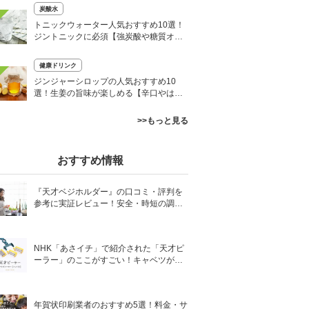
炭酸水
トニックウォーター人気おすすめ10選！
ジントニックに必須【強炭酸や糖質オフ
など】
健康ドリンク
ジンジャーシロップの人気おすすめ10
選！生姜の旨味が楽しめる【辛口やはち
みつ入りも】
>>もっと見る
おすすめ情報
『天才ベジホルダー』の口コミ・評判を
参考に実証レビュー！安全・時短の調理
サポートアイテム！
NHK「あさイチ」で紹介された「天才ピ
ーラー」のここがすごい！キャベツがほ
わほわ4枚刃ピーラーの魅力に迫る！
年賀状印刷業者のおすすめ5選！料金・サ