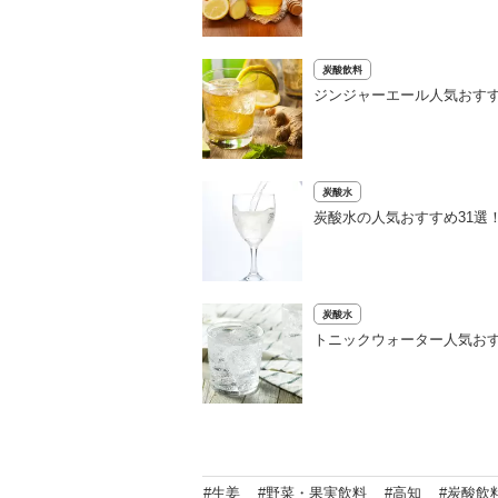
炭酸飲料
ジンジャーエール人気おすす
炭酸水
炭酸水の人気おすすめ31選
炭酸水
トニックウォーター人気おす
#生姜
#野菜・果実飲料
#高知
#炭酸飲