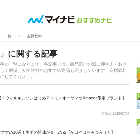
ー一覧
友桝飲料
」に関する記事
事の一覧になります。各記事では、商品選びの際に押さえておき
しく解説、友桝飲料のおすすめ商品も紹介しています。友桝飲料
1
にしてください。
2
選！ウィルキンソンはじめアイリスオーヤマやAmazon限定ブランドも
更新日:2026/07/07
3
すすめ10選！生姜の旨味が楽しめる【辛口やはちみつ入りも】