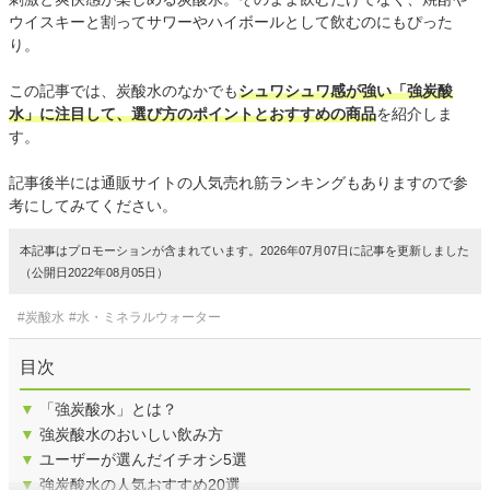
ウイスキーと割ってサワーやハイボールとして飲むのにもぴった
り。
この記事では、炭酸水のなかでも
シュワシュワ感が強い「強炭酸
水」に注目して、選び方のポイントとおすすめの商品
を紹介しま
す。
記事後半には通販サイトの人気売れ筋ランキングもありますので参
考にしてみてください。
本記事はプロモーションが含まれています。2026年07月07日に記事を更新しました
（公開日2022年08月05日）
#炭酸水
#水・ミネラルウォーター
目次
▼
「強炭酸水」とは？
▼
強炭酸水のおいしい飲み方
▼
ユーザーが選んだイチオシ5選
▼
強炭酸水の人気おすすめ20選