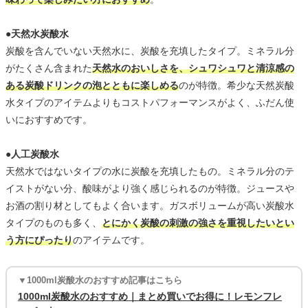
●天然水炭酸水
炭酸を含んでいない天然水に、炭酸を充填したタイプ。ミネラル分
がたくさん含まれた
天然水のおいしさを、シュワシュワと清涼感の
ある炭酸ドリンクの泡とともに楽しめる
のが特徴。希少な天然炭酸
水タイプのアイテムよりもコストパフォーマンスがよく、ふだん使
いにおすすめです。
●人工炭酸水
天然水ではないタイプの水に炭酸を充填したもの。ミネラル分のテ
イストがない分、酸味がより強く感じられるのが特徴。ジュースや
お酒の割り材としてもよく合います。ガスボリュームが高い炭酸水
タイプのものも多く、
とにかく炭酸の刺激の強さを重視したいとい
う方にぴったり
のアイテムです。
▼1000ml炭酸水のおすすめ記事はこちら
1000ml炭酸水のおすすめ｜まとめ買いでお得に！レモンフレ