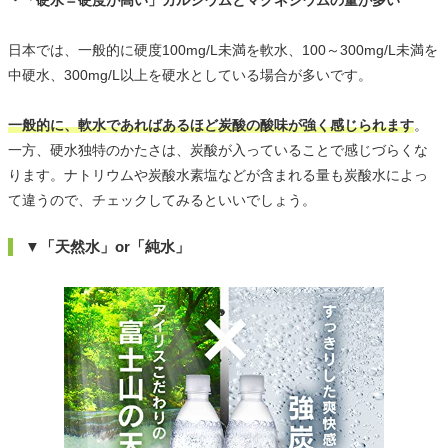
・「硬水＝硬度が高い」カルシウムとマグネシウムの量が多い
日本では、一般的に硬度100mg/L未満を軟水、100～300mg/L未満を
中硬水、300mg/L以上を硬水としている場合が多いです。
一般的に、軟水であればあるほど炭酸の酸味が強く感じられます
。
一方、硬水独特のかたさは、炭酸が入っていることで感じづらくな
ります。ナトリウムや炭酸水素塩などが含まれる量も炭酸水によっ
て違うので、チェックしてみるといいでしょう。
▼「天然水」or「純水」