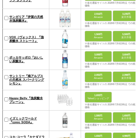
ソン タンサン』
※各社通販サイトの 2026年7月6日時点 での税込
価格
2,916円
3,235円
サンガリア『伊賀の天然
Amazon
楽天市場
水強炭酸水』
※各社通販サイトの 2026年7月6日時点 での税込
価格
1,569円
5,500円
VOX（ヴォックス）『強
Amazon
楽天市場
炭酸水 ストレート』
※各社通販サイトの 2026年7月6日時点 での税込
価格
3,008円
3,604円
ポッカサッポロ『おいし
Amazon
楽天市場
い炭酸水』
※各社通販サイトの 2026年7月6日時点 での税込
価格
2,055円
2,398円
サントリー『南アルプス
Amazon
楽天市場
の天然水 スパークリング
レモン』
※各社通販サイトの 2026年7月6日時点 での税込
価格
1,693円
Happy Belly『強炭酸水
Yahoo!ショッピング
プレーン』
※各社通販サイトの 2026年7月6日時点 での税込
価格
1,580円
1,650円
イズミックワールド
Amazon
楽天市場
『izmic SODA』
※各社通販サイトの 2026年7月6日時点 での税込
価格
1,656円
4,980円
コカ･コーラ『カナダドラ