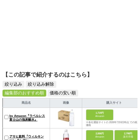
【この記事で紹介するのはこちら】
絞り込み
絞り込み解除
編集部のおすすめ順
価格の安い順
商品名
画像
購入サイト
1,719円
by Amazon『ラベルレス
Amazon
富士山の強炭酸水』
※各社通販サイトの 2026年7月6日時点 での税込
価格
2,006円
2,798円
アサヒ飲料『ウィルキン
Amazon
楽天市場