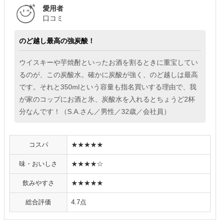
愛用者
口コミ
のど越し最高の強炭酸！
ウイスキーや芋焼酎といったお酒を割るときに重宝してい
るのが、この炭酸水。確かに炭酸が強く、のど越しは最高
です。それと350mlという容量も指名買いする理由で、我
が家のコップにお酒と氷、炭酸水を入れるとちょうど2杯
分なんです！（S.A.さん／男性／32歳／会社員）
コスパ
★★★★★
味・おいしさ
★★★★☆
飲みやすさ
★★★★★
総合評価
4.7点