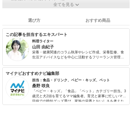
全てを見る
選び方
おすすめ商品
この記事を担当するエキスパート
料理ライター
山田 由紀子
栄養・健康関連のコラム執筆やレシピ作成、栄養監修、食
生活アドバイスなどを中心に活動するフリーランス管理栄
養士。 短大卒業後、栄養士として給食会社で社員食堂や寮
の献立作成、給食管理を行う。その後、病院で栄養管理、
栄養指導、調理などの業務に従事。在職中に管理栄養士免
マイナビおすすめナビ編集部
許を取得。 出産を機にフリーに転向し、保健センターなど
担当：食品・ドリンク、ベビー・キッズ、ペット
で栄養指導・食事相談を行うほか、料理教室や発酵食づく
桑野 咲良
りのワークショップを主催。
「ベビー・キッズ」「食品」「ペット」カテゴリー担当。3
歳児と犬2頭を育てるママ編集者。育児と家事に忙しいママ
目線での時短グッズ選び、家族の栄養とおいしさを考えた
食品選び、束の間のリラックスタイムを楽しむためのスイ
ーツ選びに自信あり。鋭い目線で商品を見極め、少しでも
日々の生活が豊かになるものを紹介します。