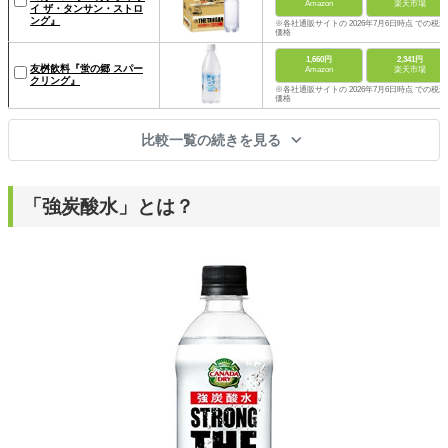
Amazon
楽天市場
イ ザ・タンサン・ストロ
ング』
※各社通販サイトの 2026年7月6日時点 での税込
価格
1,660円
2,341円
友桝飲料『蛍の郷 スパー
Amazon
楽天市場
クリング』
※各社通販サイトの 2026年7月6日時点 での税込
価格
比較一覧の続きを見る
「強炭酸水」とは？