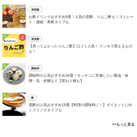
2
果実酢
お酢ドリンクおすすめ9選！人気の黒酢、りんご酢も！ストレー
ト・濃縮・希釈タイプも
3
果実酢
【買ってよかったりんご酢】口コミ人気！ ドンキで買えるもの
も！
4
調味料
調味料の人気おすすめ34選！キッチンに常備したい醤油・味
噌・塩・砂糖など【変わり種も】
5
酢
黒酢の人気おすすめ19選【料理の調味料に！】ダイエットに向
くドリンクタイプも
>>もっと見る