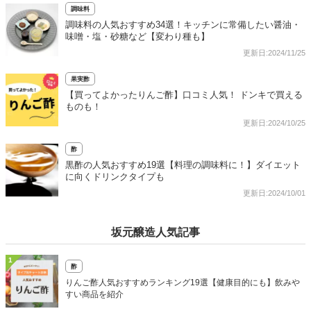
調味料
調味料の人気おすすめ34選！キッチンに常備したい醤油・
味噌・塩・砂糖など【変わり種も】
更新日:2024/11/25
果実酢
【買ってよかったりんご酢】口コミ人気！ ドンキで買える
ものも！
更新日:2024/10/25
酢
黒酢の人気おすすめ19選【料理の調味料に！】ダイエット
に向くドリンクタイプも
更新日:2024/10/01
坂元醸造人気記事
1
酢
りんご酢人気おすすめランキング19選【健康目的にも】飲みや
すい商品を紹介