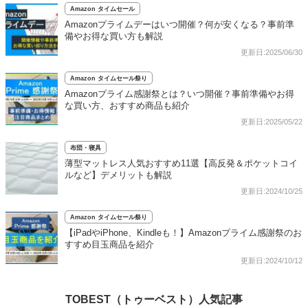
Amazon タイムセール
Amazonプライムデーはいつ開催？何が安くなる？事前準
備やお得な買い方も解説
更新日:2025/06/30
Amazon タイムセール祭り
Amazonプライム感謝祭とは？いつ開催？事前準備やお得
な買い方、おすすめ商品も紹介
更新日:2025/05/22
布団・寝具
薄型マットレス人気おすすめ11選【高反発＆ポケットコイ
ルなど】デメリットも解説
更新日:2024/10/25
Amazon タイムセール祭り
【iPadやiPhone、Kindleも！】Amazonプライム感謝祭のお
すすめ目玉商品を紹介
更新日:2024/10/12
TOBEST（トゥーベスト）人気記事