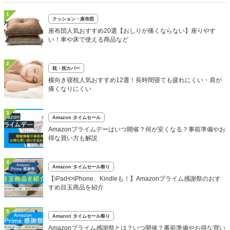
1
クッション・座布団
座布団人気おすすめ20選【おしりが痛くならない】座りやす
い！車や床で使える商品など
2
枕・枕カバー
横向き寝枕人気おすすめ12選！長時間寝ても疲れにくい・肩が
痛くなりにくい
3
Amazon タイムセール
Amazonプライムデーはいつ開催？何が安くなる？事前準備やお
得な買い方も解説
4
Amazon タイムセール祭り
【iPadやiPhone、Kindleも！】Amazonプライム感謝祭のおす
すめ目玉商品を紹介
5
Amazon タイムセール祭り
Amazonプライム感謝祭とは？いつ開催？事前準備やお得な買い