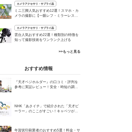
カメラアクセサリ・サプライ品
ミニ三脚人気おすすめ12選！スマホ・カ
メラの撮影に【一眼レフ・ミラーレス対
応も】
カメラアクセサリ・サプライ品
雲台人気おすすめ22選！種類別の特徴を
知って撮影技術をワンランク上げる
>>もっと見る
おすすめ情報
『天才ベジホルダー』の口コミ・評判を
参考に実証レビュー！安全・時短の調理
サポートアイテム！
NHK「あさイチ」で紹介された「天才ピ
ーラー」のここがすごい！キャベツがほ
わほわ4枚刃ピーラーの魅力に迫る！
年賀状印刷業者のおすすめ5選！料金・サ