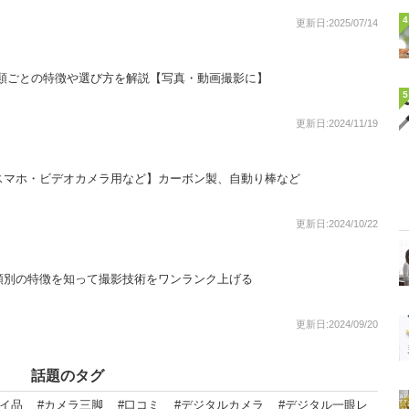
4
更新日:2025/07/14
種類ごとの特徴や選び方を解説【写真・動画撮影に】
5
更新日:2024/11/19
スマホ・ビデオカメラ用など】カーボン製、自動り棒など
更新日:2024/10/22
類別の特徴を知って撮影技術をワンランク上げる
更新日:2024/09/20
話題のタグ
イ品
#カメラ三脚
#口コミ
#デジタルカメラ
#デジタル一眼レ