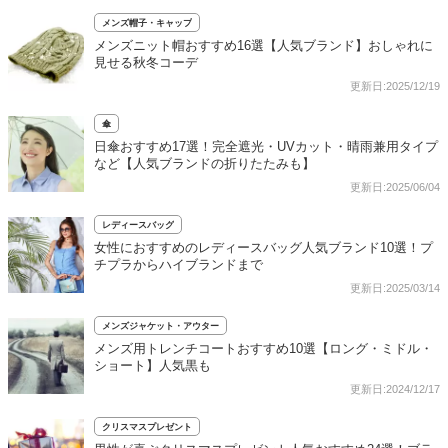
メンズ帽子・キャップ
メンズニット帽おすすめ16選【人気ブランド】おしゃれに
見せる秋冬コーデ
更新日:2025/12/19
傘
日傘おすすめ17選！完全遮光・UVカット・晴雨兼用タイプ
など【人気ブランドの折りたたみも】
更新日:2025/06/04
レディースバッグ
女性におすすめのレディースバッグ人気ブランド10選！プ
チプラからハイブランドまで
更新日:2025/03/14
メンズジャケット・アウター
メンズ用トレンチコートおすすめ10選【ロング・ミドル・
ショート】人気黒も
更新日:2024/12/17
クリスマスプレゼント