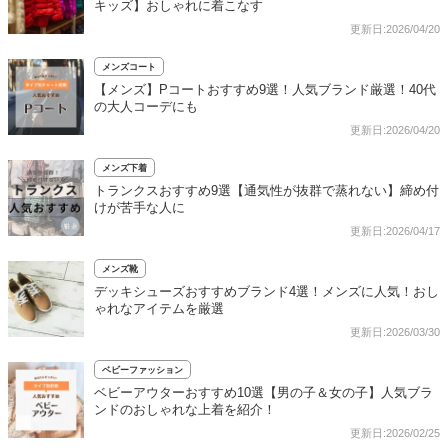
キッズ】おしゃれに着こなす
更新日:2026/04/20
メンズコート
【メンズ】Pコートおすすめ9選！人気ブランド厳選！40代
の大人コーデにも
更新日:2026/04/20
メンズ下着
トランクスおすすめ9選【通気性が抜群で蒸れない】締め付
けが苦手な人に
更新日:2026/04/17
メンズ靴
デッキシューズおすすめブランド4選！メンズに人気！おし
ゃれなアイテムを厳選
更新日:2026/03/30
ベビーファッション
ベビーアウターおすすめ10選【男の子＆女の子】人気ブラ
ンドのおしゃれな上着を紹介！
更新日:2026/02/25