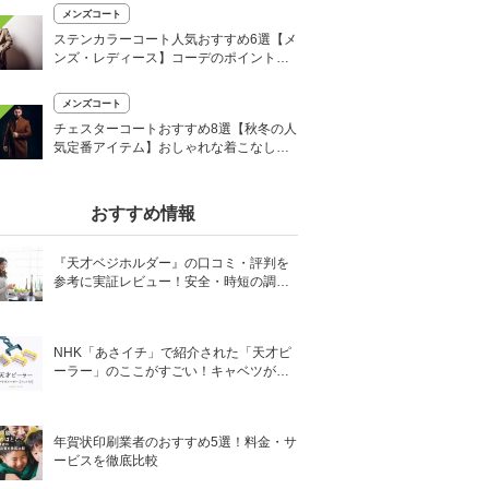
メンズコート
ステンカラーコート人気おすすめ6選【メ
ンズ・レディース】コーデのポイントも
解説！
メンズコート
チェスターコートおすすめ8選【秋冬の人
気定番アイテム】おしゃれな着こなし術
も
おすすめ情報
『天才ベジホルダー』の口コミ・評判を
参考に実証レビュー！安全・時短の調理
サポートアイテム！
NHK「あさイチ」で紹介された「天才ピ
ーラー」のここがすごい！キャベツがほ
わほわ4枚刃ピーラーの魅力に迫る！
年賀状印刷業者のおすすめ5選！料金・サ
ービスを徹底比較