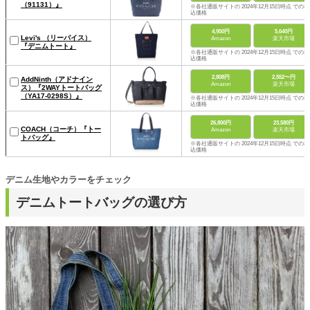
（91131）』
※各社通販サイトの 2024年12月15日時点 での税
込価格
4,950円
5,640円
Levi's （リーバイス）
Amazon
楽天市場
『デニムトート』
※各社通販サイトの 2024年12月15日時点 での税
込価格
2,808円
2,552〜円
AddNinth（アドナイン
Amazon
楽天市場
ス）『2WAYトートバッグ
（YA17-0298S）』
※各社通販サイトの 2024年12月15日時点 での税
込価格
26,800円
23,580円
COACH（コーチ）『トー
Amazon
楽天市場
トバッグ』
※各社通販サイトの 2024年12月15日時点 での税
込価格
デニム生地やカラーをチェック
デニムトートバッグの選び方