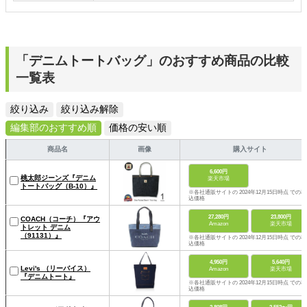
「デニムトートバッグ」のおすすめ商品の比較
一覧表
絞り込み
絞り込み解除
編集部のおすすめ順
価格の安い順
商品名
画像
購入サイト
6,600円
桃太郎ジーンズ『デニム
楽天市場
トートバッグ（B-10）』
※各社通販サイトの 2024年12月15日時点 での税
込価格
27,280円
23,800円
COACH（コーチ）『アウ
Amazon
楽天市場
トレット デニム
（91131）』
※各社通販サイトの 2024年12月15日時点 での税
込価格
4,950円
5,640円
Levi's （リーバイス）
Amazon
楽天市場
『デニムトート』
※各社通販サイトの 2024年12月15日時点 での税
込価格