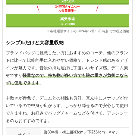
￥27,280
24時間タイムセー
ル毎日開催中
楽天市場
￥ 23,800
※各社通販サイトの 2024年12月15日時点 での税込価格
シンプルだけど大容量収納
ブランドバッグに挑戦したい方におすすめのコーチ。他のブラン
ドに比べて比較的手に入れやすい価格で、トレンド感のあるデザ
インが魅力です。普段の持ち運びに丁度いいサイズ感。デニム素
材ですが
軽量なので、持ち物が多い方でも鞄の重さが負担になら
ずに使用できます
。
中敷きが赤色で、デニムとの相性も良好。真ん中にスナップが付
いているので中身が広がらず、しっかり隠せるので安心して使用
できますね。お好みでバッグチャームなどを付けて、アレンジす
るのもおすすめですよ。
縦30×横（横上部43cm／下部34cm）×マチ
サイズ