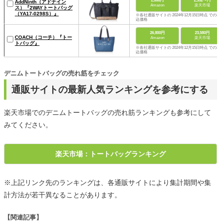
2,808円
2,552〜円
AddNinth（アドナイン
Amazon
楽天市場
ス）『2WAYトートバッグ
（YA17-0298S）』
※各社通販サイトの 2024年12月15日時点 での税
込価格
26,800円
23,580円
COACH（コーチ）『トー
Amazon
楽天市場
トバッグ』
※各社通販サイトの 2024年12月15日時点 での税
込価格
デニムトートバッグの売れ筋をチェック
通販サイトの最新人気ランキングを参考にする
楽天市場でのデニムトートバッグの売れ筋ランキングも参考にして
みてください。
楽天市場：トートバッグランキング
※上記リンク先のランキングは、各通販サイトにより集計期間や集
計方法が若干異なることがあります。
【関連記事】