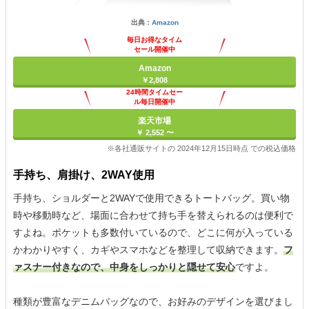
出典：
Amazon
毎日お得なタイム
セール開催中
Amazon
￥2,808
24時間タイムセー
ル毎日開催中
楽天市場
￥ 2,552 〜
※各社通販サイトの 2024年12月15日時点 での税込価格
手持ち、肩掛け、2WAY使用
手持ち、ショルダーと2WAYで使用できるトートバッグ。買い物
時や移動時など、場面に合わせて持ち手を替えられるのは便利で
すよね。ポケットも多数付いているので、どこに何が入っている
かわかりやすく、カギやスマホなどを整理して収納できます。
フ
ァスナー付きなので、中身をしっかりと隠せて安心
ですよ。
種類が豊富なデニムバッグなので、お好みのデザインを選びまし