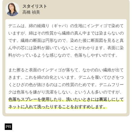
スタイリスト
高橋 禎美
デニムは、綿の綾織り（ギャバ）の生地にインディゴで染めて
いますが、綿はその性質から繊維の真ん中までは染まらないの
です。繊維の断面は円形なので、染めた後に断面図を見ると真
ん中の芯には染料が届いていないことがわかります。表面に染
料がのっているような感じなので、色落ちしやすいのです。
また擦ると表面のインディゴが落ちて、なかの白い繊維が出て
きます。これを綿の白化といいます。デニムを履いてひざをつ
くとひざの色が抜けるのはこの性質のためです。デニムフリー
クは色落ちを嫌がり洗濯をしない、という人も多いのですが、
色落ちスプレーを使用したり、洗いたいときには裏返しにして
ネットに入れて洗ったりすることをおすすめします。
PR