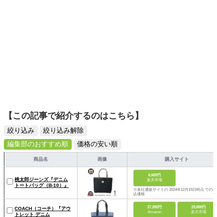
【この記事で紹介するのはこちら】
絞り込み
絞り込み解除
編集部のおすすめ順
価格の安い順
商品名
画像
購入サイト
6,600円
桃太郎ジーンズ『デニム
楽天市場
トートバッグ（B-10）』
※各社通販サイトの 2024年12月15日時点 での税
込価格
27,280円
23,800円
COACH（コーチ）『アウ
Amazon
楽天市場
トレット デニム