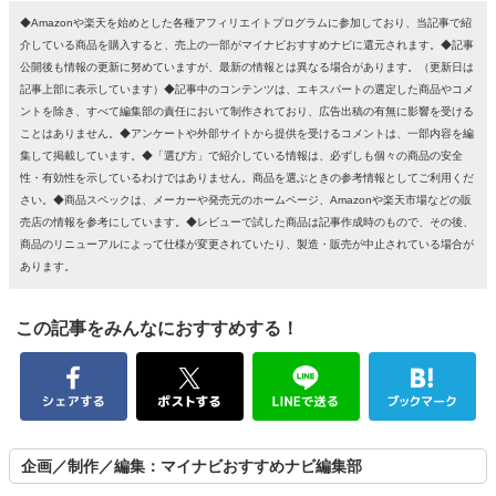
◆Amazonや楽天を始めとした各種アフィリエイトプログラムに参加しており、当記事で紹
介している商品を購入すると、売上の一部がマイナビおすすめナビに還元されます。◆記事
公開後も情報の更新に努めていますが、最新の情報とは異なる場合があります。（更新日は
記事上部に表示しています）◆記事中のコンテンツは、エキスパートの選定した商品やコメ
ントを除き、すべて編集部の責任において制作されており、広告出稿の有無に影響を受ける
ことはありません。◆アンケートや外部サイトから提供を受けるコメントは、一部内容を編
集して掲載しています。◆「選び方」で紹介している情報は、必ずしも個々の商品の安全
性・有効性を示しているわけではありません。商品を選ぶときの参考情報としてご利用くだ
さい。◆商品スペックは、メーカーや発売元のホームページ、Amazonや楽天市場などの販
売店の情報を参考にしています。◆レビューで試した商品は記事作成時のもので、その後、
商品のリニューアルによって仕様が変更されていたり、製造・販売が中止されている場合が
あります。
この記事をみんなにおすすめする！
企画／制作／編集：マイナビおすすめナビ編集部