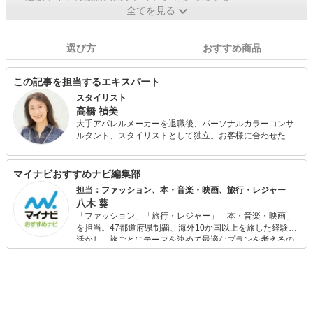
全てを見る
選び方
おすすめ商品
この記事を担当するエキスパート
スタイリスト
高橋 禎美
大手アパレルメーカーを退職後、パーソナルカラーコンサ
ルタント、スタイリストとして独立。お客様に合わせたバ
ランスの取り方やファッションを楽しむコツを分かりやす
くアドバイス。パーソナルカラー診断も会社員時代から仕
事の中で関わっており実績と定評がある。 また、FPとして
マイナビおすすめナビ編集部
も活動しており、個人FP相談や投資初心者の女性に向けた
担当：ファッション、本・音楽・映画、旅行・レジャー
「はじめての投資セミナー」を開催中。お金とファッショ
八木 葵
ンに興味のある女性に支持されている。
「ファッション」「旅行・レジャー」「本・音楽・映画」
を担当。47都道府県制覇、海外10か国以上を旅した経験を
活かし、旅ごとにテーマを決めて最適なプランを考えるの
が得意。また、アパレルショップでの販売経験もあり。誰
でも手軽に楽しめるプチプラとトレンドを取り入れたコー
ディネートを提案します。本や映画から受けたインスピレ
ーションを日常や仕事に活かすことを大切にし、記事では
そんな視点から選んだおすすめ作品やアイテムを紹介しま
す。