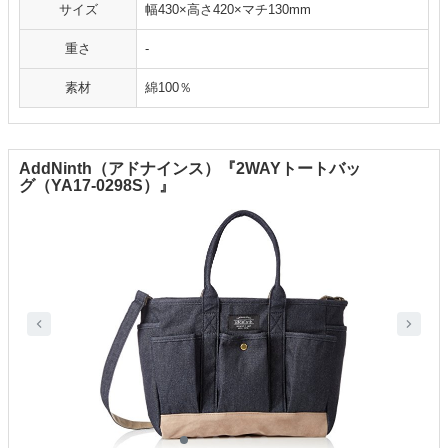
サイズ
幅430×高さ420×マチ130mm
重さ
-
素材
綿100％
AddNinth（アドナインス）『2WAYトートバッ
グ（YA17-0298S）』