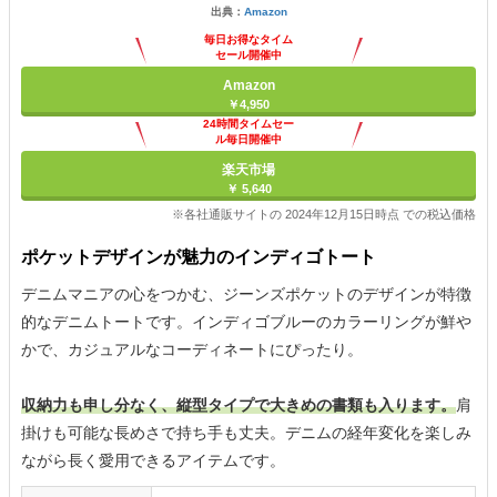
出典：
Amazon
毎日お得なタイム
セール開催中
Amazon
￥4,950
24時間タイムセー
ル毎日開催中
楽天市場
￥ 5,640
※各社通販サイトの 2024年12月15日時点 での税込価格
ポケットデザインが魅力のインディゴトート
デニムマニアの心をつかむ、ジーンズポケットのデザインが特徴
的なデニムトートです。インディゴブルーのカラーリングが鮮や
かで、カジュアルなコーディネートにぴったり。
収納力も申し分なく、縦型タイプで大きめの書類も入ります。
肩
掛けも可能な長めさで持ち手も丈夫。デニムの経年変化を楽しみ
ながら長く愛用できるアイテムです。