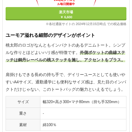
ル毎日開催中
楽天市場
￥ 6,600
※各社通販サイトの 2024年12月15日時点 での税込価格
ユーモア溢れる細部のデザインがポイント
桃太郎のロゴがなんともインパクトのあるデニムトート。シンプ
ルな作りとほどよいハリ感が特徴です。
外側ポケットの曲線ステ
ッチは銅丹レーベルの桃ステッチを施し、アクセントをプラス。
肩掛けもできる長めの持ち手で、デイリーユースとしても使いや
すいA4サイズ。通勤通学にも便利なサイズ感は、見た目のインパ
クトだけじゃない、このトートバッグの魅力といえるでしょう。
サイズ
幅320×高さ300×マチ80mm（持ち手320mm）
重さ
-
素材
綿100％