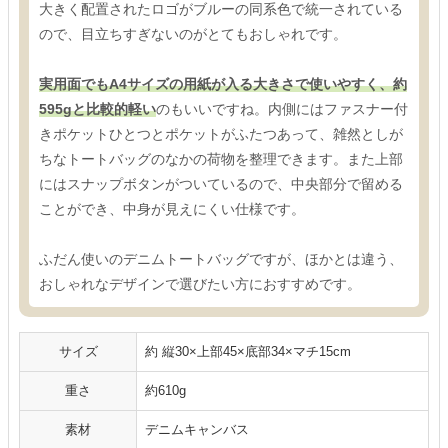
大きく配置されたロゴがブルーの同系色で統一されている
ので、目立ちすぎないのがとてもおしゃれです。
実用面でもA4サイズの用紙が入る大きさで使いやすく、約
595gと比較的軽い
のもいいですね。内側にはファスナー付
きポケットひとつとポケットがふたつあって、雑然としが
ちなトートバッグのなかの荷物を整理できます。また上部
にはスナップボタンがついているので、中央部分で留める
ことができ、中身が見えにくい仕様です。
ふだん使いのデニムトートバッグですが、ほかとは違う、
おしゃれなデザインで選びたい方におすすめです。
サイズ
約 縦30×上部45×底部34×マチ15cm
重さ
約610g
素材
デニムキャンバス