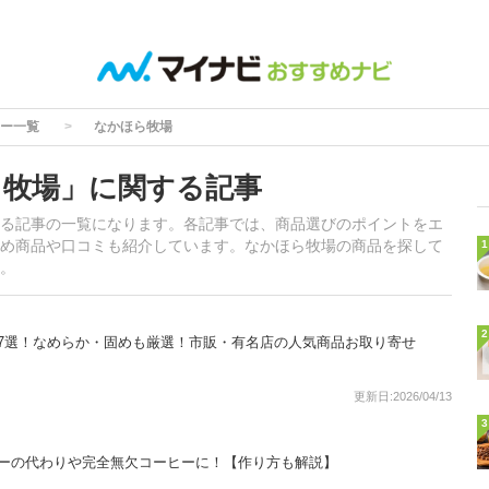
ー一覧
なかほら牧場
ら牧場」に関する記事
る記事の一覧になります。各記事では、商品選びのポイントをエ
め商品や口コミも紹介しています。なかほら牧場の商品を探して
1
。
2
7選！なめらか・固めも厳選！市販・有名店の人気商品お取り寄せ
更新日:2026/04/13
3
ターの代わりや完全無欠コーヒーに！【作り方も解説】