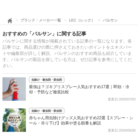
ブランド・メーカー一覧
LEC（レック）
バルサン
おすすめの「バルサン」に関する記事
バルサンに関する情報が掲載されている記事の一覧になります。各
記事では、商品選びの際に押さえておきたいポイントをエキスパー
トや編集部が詳しく解説、バルサンのおすすめ商品も紹介していま
す。バルサンの製品を探している方は、ぜひ記事を参考にしてくだ
さい。
虫除け・殺虫剤・防虫剤
最強は？ゴキブリスプレー人気おすすめ17選｜即効・冷
却・予防など徹底比較
更新日:2026/07/03
虫除け・殺虫剤・防虫剤
赤ちゃん用虫除けグッズ人気おすすめ22選【スプレー・シ
ール・吊り下げ】効果や塗る順番も解説
更新日:2026/05/26