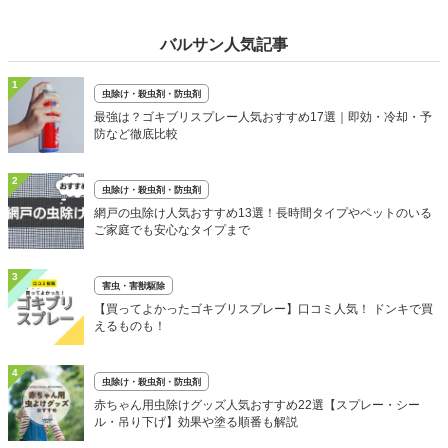
バルサン人気記事
1
虫除け・殺虫剤・防虫剤
最強は？ゴキブリスプレー人気おすすめ17選｜即効・冷却・予
防など徹底比較
2
虫除け・殺虫剤・防虫剤
網戸の虫除け人気おすすめ13選！長時間タイプやペットのいる
ご家庭でも安心なタイプまで
3
害虫・害獣駆除
【買ってよかったゴキブリスプレー】口コミ人気！ ドンキで買
えるものも！
4
虫除け・殺虫剤・防虫剤
赤ちゃん用虫除けグッズ人気おすすめ22選【スプレー・シー
ル・吊り下げ】効果や塗る順番も解説