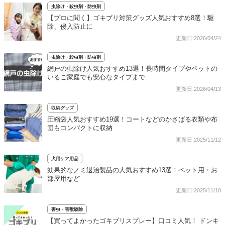
虫除け・殺虫剤・防虫剤
【プロに聞く】ゴキブリ対策グッズ人気おすすめ8選！駆
除、侵入防止に
更新日:2026/04/24
虫除け・殺虫剤・防虫剤
網戸の虫除け人気おすすめ13選！長時間タイプやペットの
いるご家庭でも安心なタイプまで
更新日:2026/04/13
収納グッズ
圧縮袋人気おすすめ19選！コートなどのかさばる衣類や布
団もコンパクトに収納
更新日:2025/11/12
犬用ケア用品
効果的なノミ退治製品の人気おすすめ13選！ペット用・お
部屋用など
更新日:2025/11/10
害虫・害獣駆除
【買ってよかったゴキブリスプレー】口コミ人気！ ドンキ