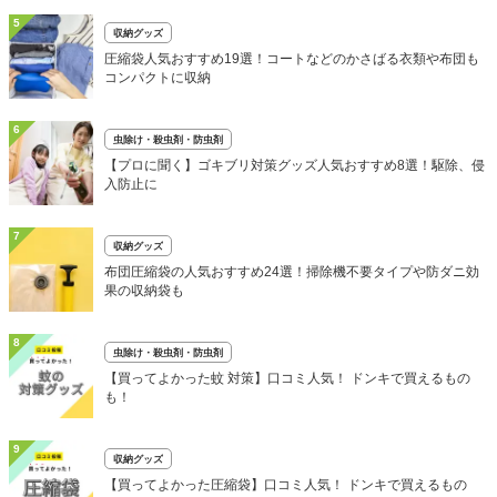
5
収納グッズ
圧縮袋人気おすすめ19選！コートなどのかさばる衣類や布団も
コンパクトに収納
6
虫除け・殺虫剤・防虫剤
【プロに聞く】ゴキブリ対策グッズ人気おすすめ8選！駆除、侵
入防止に
7
収納グッズ
布団圧縮袋の人気おすすめ24選！掃除機不要タイプや防ダニ効
果の収納袋も
8
虫除け・殺虫剤・防虫剤
【買ってよかった蚊 対策】口コミ人気！ ドンキで買えるもの
も！
9
収納グッズ
【買ってよかった圧縮袋】口コミ人気！ ドンキで買えるもの