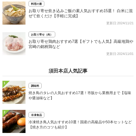
料理の素
お取り寄せ炊き込みご飯の素人気おすすめ15選！ 白米に混
ぜて炊くだけ【手軽に完成】
更新日:2024/11/21
お取り寄せ（肉）
お取り寄せ鶏肉おすすめ7選【ギフトでも人気】高級地鶏や
宮崎の銘柄鶏など
更新日:2024/11/01
須田本店人気記事
1
調味料
焼き鳥のタレの人気おすすめ17選！市販から業務用まで【塩味
や醤油味など】
2
冷凍食品
冷凍焼き鳥人気おすすめ10選！国産の高級品や50本セットなど
【焼き方のコツも紹介】