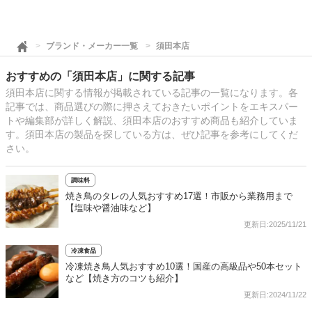
ブランド・メーカー一覧
須田本店
おすすめの「須田本店」に関する記事
須田本店に関する情報が掲載されている記事の一覧になります。各
記事では、商品選びの際に押さえておきたいポイントをエキスパー
トや編集部が詳しく解説、須田本店のおすすめ商品も紹介していま
す。須田本店の製品を探している方は、ぜひ記事を参考にしてくだ
さい。
調味料
焼き鳥のタレの人気おすすめ17選！市販から業務用まで
【塩味や醤油味など】
更新日:2025/11/21
冷凍食品
冷凍焼き鳥人気おすすめ10選！国産の高級品や50本セット
など【焼き方のコツも紹介】
更新日:2024/11/22