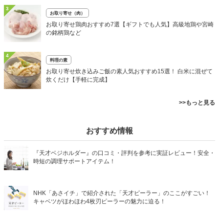
3
お取り寄せ（肉）
お取り寄せ鶏肉おすすめ7選【ギフトでも人気】高級地鶏や宮崎
の銘柄鶏など
4
料理の素
お取り寄せ炊き込みご飯の素人気おすすめ15選！ 白米に混ぜて
炊くだけ【手軽に完成】
>>もっと見る
おすすめ情報
『天才ベジホルダー』の口コミ・評判を参考に実証レビュー！安全・
時短の調理サポートアイテム！
NHK「あさイチ」で紹介された「天才ピーラー」のここがすごい！
キャベツがほわほわ4枚刃ピーラーの魅力に迫る！