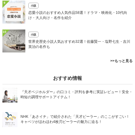
9
小説
恋愛小説のおすすめ人気作品58選！ドラマ・映画化・10代向
け・大人向け・名作を紹介
10
小説
世界史歴史小説人気おすすめ32選！佐藤賢一・塩野七生・吉川
英治の名作も
>>もっと見る
おすすめ情報
『天才ベジホルダー』の口コミ・評判を参考に実証レビュー！安全・
時短の調理サポートアイテム！
NHK「あさイチ」で紹介された「天才ピーラー」のここがすごい！
キャベツがほわほわ4枚刃ピーラーの魅力に迫る！