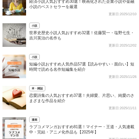
経済小説人気おすすめ30選！映画化された企業小説や金融
小説のベストセラーを厳選
更新日:2025/12/10
小説
世界史歴史小説人気おすすめ32選！佐藤賢一・塩野七生・
吉川英治の名作も
更新日:2025/12/02
小説
短編小説おすすめ人気作品57選【読みやすい・面白い】短
時間で読める名作短編集を紹介
更新日:2025/11/26
本・雑誌
恋愛詩集の人気おすすめ37選！夫婦愛、片思い、純愛のさ
まざまな作品を紹介
更新日:2025/11/11
漫画
ラブコメマンガおすすめ81選！マイナー・王道・人気連載
中・完結・アニメ化作品も【2025年】