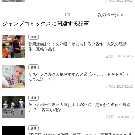
更新日:2025/10/27
1/3
次のページ ＞
ジャンプコミックスに関連する記事
漫画
音楽漫画おすすめ25選！超おもしろい名作・人気の感動
作・完結作品も
更新日:2026/06/25
漫画
サスペンス漫画人気おすすめ34選【ハラハラドキドキ】ど
んでん返しも
更新日:2025/12/11
漫画
熱いスポーツ漫画人気おすすめ27選！定番から名作の続編
まで！ 名言も紹介
更新日:2024/10/15
漫画