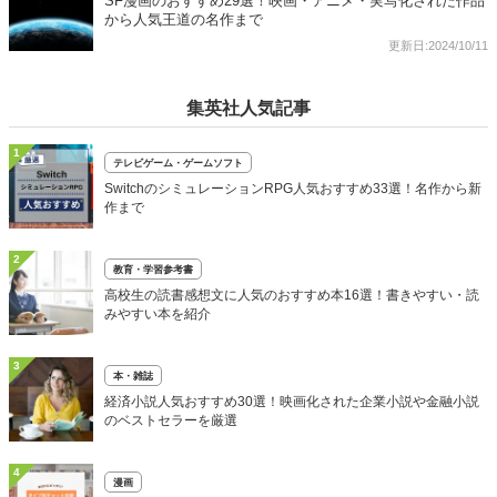
SF漫画のおすすめ29選！映画・アニメ・実写化された作品
から人気王道の名作まで
更新日:2024/10/11
集英社人気記事
1
テレビゲーム・ゲームソフト
SwitchのシミュレーションRPG人気おすすめ33選！名作から新
作まで
2
教育・学習参考書
高校生の読書感想文に人気のおすすめ本16選！書きやすい・読
みやすい本を紹介
3
本・雑誌
経済小説人気おすすめ30選！映画化された企業小説や金融小説
のベストセラーを厳選
4
漫画