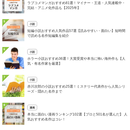
ラブコメマンガおすすめ81選！マイナー・王道・人気連載中・
完結・アニメ化作品も【2025年】
5
小説
短編小説おすすめ人気作品57選【読みやすい・面白い】短時間
で読める名作短編集を紹介
6
小説
ホラー小説おすすめ36選！大賞受賞や本当に怖い海外作も【人
気・有名作家を厳選】
7
小説
赤川次郎の小説おすすめ25選！ミステリー代表作から人気シリ
ーズ・隠れた名作まで
8
漫画
本当に面白い漫画ランキング102選【プロと501名が選んだ】 人
気おすすめ名作はコレ！