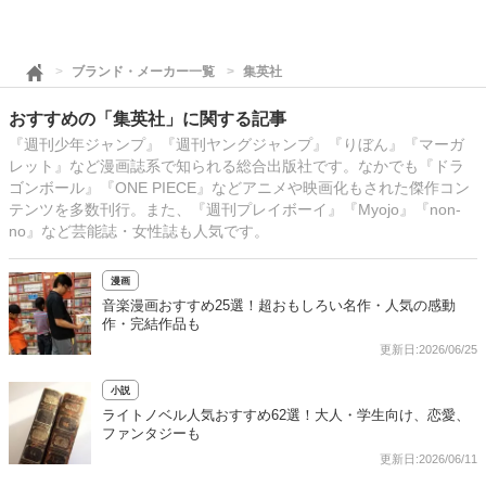
ブランド・メーカー一覧
集英社
おすすめの「集英社」に関する記事
『週刊少年ジャンプ』『週刊ヤングジャンプ』『りぼん』『マーガ
レット』など漫画誌系で知られる総合出版社です。なかでも『ドラ
ゴンボール』『ONE PIECE』などアニメや映画化もされた傑作コン
テンツを多数刊行。また、『週刊プレイボーイ』『Myojo』『non-
no』など芸能誌・女性誌も人気です。
漫画
音楽漫画おすすめ25選！超おもしろい名作・人気の感動
作・完結作品も
更新日:2026/06/25
小説
ライトノベル人気おすすめ62選！大人・学生向け、恋愛、
ファンタジーも
更新日:2026/06/11