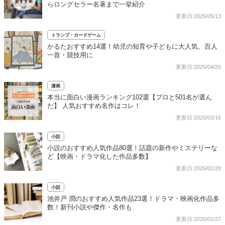
らロングセラー名著まで一挙紹介
更新日:2026/05/13
トランプ・カードゲーム
かるたおすすめ14選！幼児の知育や子どもに大人気、百人
一首・競技用に
更新日:2026/04/20
漫画
本当に面白い漫画ランキング102選【プロと501名が選ん
だ】 人気おすすめ名作はコレ！
更新日:2026/03/16
小説
小説のおすすめ人気作品80選！話題の新作やミステリーな
ど【映画・ドラマ化した作品多数】
更新日:2026/01/28
小説
池井戸 潤のおすすめ人気作品23選！ドラマ・映画化作品多
数！新刊小説や傑作・名作も
更新日:2026/01/27