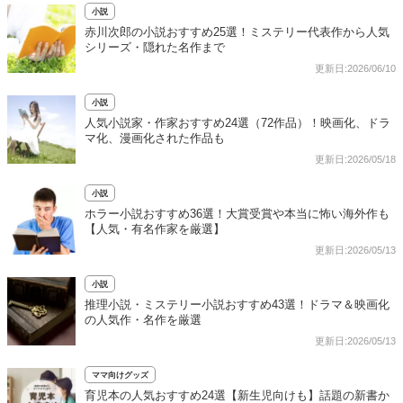
小説
赤川次郎の小説おすすめ25選！ミステリー代表作から人気
シリーズ・隠れた名作まで
更新日:2026/06/10
小説
人気小説家・作家おすすめ24選（72作品）！映画化、ドラ
マ化、漫画化された作品も
更新日:2026/05/18
小説
ホラー小説おすすめ36選！大賞受賞や本当に怖い海外作も
【人気・有名作家を厳選】
更新日:2026/05/13
小説
推理小説・ミステリー小説おすすめ43選！ドラマ＆映画化
の人気作・名作を厳選
更新日:2026/05/13
ママ向けグッズ
育児本の人気おすすめ24選【新生児向けも】話題の新書か