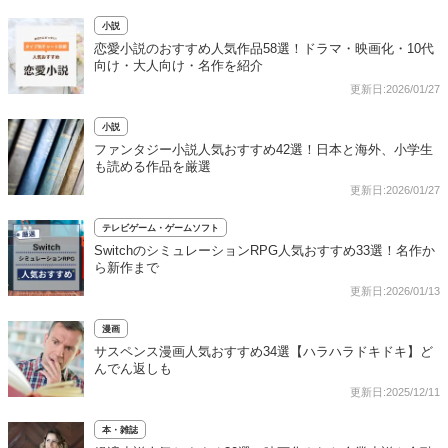
小説
恋愛小説のおすすめ人気作品58選！ドラマ・映画化・10代
向け・大人向け・名作を紹介
更新日:2026/01/27
小説
ファンタジー小説人気おすすめ42選！日本と海外、小学生
も読める作品を厳選
更新日:2026/01/27
テレビゲーム・ゲームソフト
SwitchのシミュレーションRPG人気おすすめ33選！名作か
ら新作まで
更新日:2026/01/13
漫画
サスペンス漫画人気おすすめ34選【ハラハラドキドキ】ど
んでん返しも
更新日:2025/12/11
本・雑誌