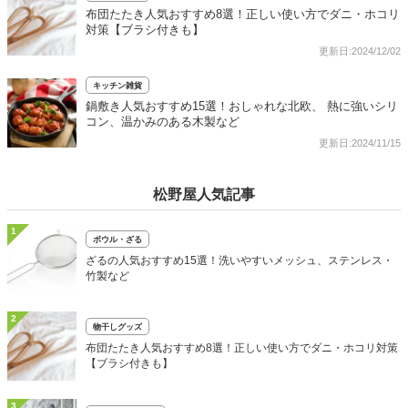
布団たたき人気おすすめ8選！正しい使い方でダニ・ホコリ
対策【ブラシ付きも】
更新日:2024/12/02
キッチン雑貨
鍋敷き人気おすすめ15選！おしゃれな北欧、 熱に強いシリ
コン、温かみのある木製など
更新日:2024/11/15
松野屋人気記事
1
ボウル・ざる
ざるの人気おすすめ15選！洗いやすいメッシュ、ステンレス・
竹製など
2
物干しグッズ
布団たたき人気おすすめ8選！正しい使い方でダニ・ホコリ対策
【ブラシ付きも】
3