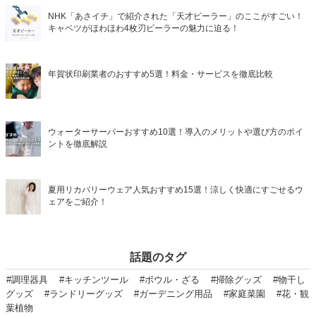
NHK「あさイチ」で紹介された「天才ピーラー」のここがすごい！
キャベツがほわほわ4枚刃ピーラーの魅力に迫る！
年賀状印刷業者のおすすめ5選！料金・サービスを徹底比較
ウォーターサーバーおすすめ10選！導入のメリットや選び方のポイ
ントを徹底解説
夏用リカバリーウェア人気おすすめ15選！涼しく快適にすごせるウ
ェアをご紹介！
話題のタグ
#調理器具
#キッチンツール
#ボウル・ざる
#掃除グッズ
#物干し
グッズ
#ランドリーグッズ
#ガーデニング用品
#家庭菜園
#花・観
葉植物