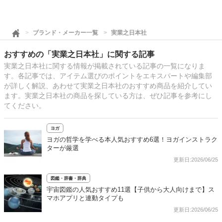
ブランド・メーカー一覧
実業之日本社
おすすめの「実業之日本社」に関する記事
実業之日本社に関する情報が掲載されている記事の一覧になりま
す。各記事では、アイテム選びのポイントをエキスパートや編集部
が詳しく解説、あわせて実業之日本社のおすすめ商品を紹介してい
ます。実業之日本社の商品を探している方は、ぜひ記事を参考にし
てください。
ヨガ
ヨガの哲学を学べる本人気おすすめ6選！ヨガインストラク
ターが厳選
更新日:2026/06/25
図鑑・辞書・辞典
宇宙図鑑の人気おすすめ11選【子供から大人向けまで】ス
マホアプリと連動タイプも
更新日:2026/06/25