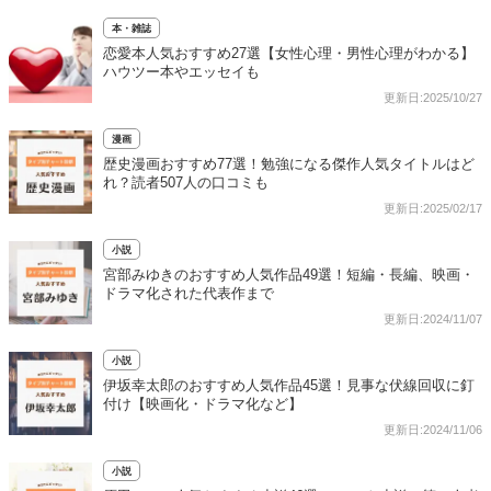
本・雑誌
恋愛本人気おすすめ27選【女性心理・男性心理がわかる】
ハウツー本やエッセイも
更新日:2025/10/27
漫画
歴史漫画おすすめ77選！勉強になる傑作人気タイトルはど
れ？読者507人の口コミも
更新日:2025/02/17
小説
宮部みゆきのおすすめ人気作品49選！短編・長編、映画・
ドラマ化された代表作まで
更新日:2024/11/07
小説
伊坂幸太郎のおすすめ人気作品45選！見事な伏線回収に釘
付け【映画化・ドラマ化など】
更新日:2024/11/06
小説