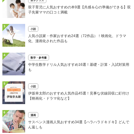
双子グッズ
双子育児に人気おすすめの本9選【共感＆心の準備ができる】双
子先輩ママの口コミ満載
3
小説
人気小説家・作家おすすめ24選（72作品）！映画化、ドラマ
化、漫画化された作品も
4
数学・参考書
中学生数学ドリル人気おすすめ16選！基礎・計算・入試対策用
も
5
小説
伊坂幸太郎のおすすめ人気作品45選！見事な伏線回収に釘付け
【映画化・ドラマ化など】
6
漫画
サスペンス漫画人気おすすめ34選【ハラハラドキドキ】どんで
ん返しも