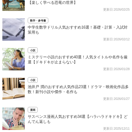
【楽しく学べる恐竜の世界】
更新日:2026/02/25
数学・参考書
中学生数学ドリル人気おすすめ16選！基礎・計算・入試対
策用も
更新日:2026/02/12
小説
ミステリー小説のおすすめ40選！人気タイトルや名作を厳
選【ドキドキが止まらない】
更新日:2026/01/28
小説
池井戸 潤のおすすめ人気作品23選！ドラマ・映画化作品多
数！新刊小説や傑作・名作も
更新日:2026/01/27
漫画
サスペンス漫画人気おすすめ34選【ハラハラドキドキ】ど
んでん返しも
更新日:2025/12/11