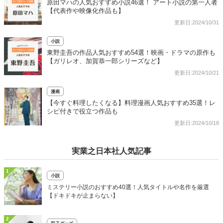
原田マハの人気おすすめ小説46選！ アート小説の第一人者
【代表作や映像化作品も】
更新日:2024/10/31
小説
東野圭吾の作品人気おすすめ54選！映画・ドラマの原作も
【ガリレオ、加賀恭一郎シリーズなど】
更新日:2024/10/21
漫画
【今すぐ料理したくなる】料理漫画人気おすすめ35選！レ
シピ付きで役立つ作品も
更新日:2024/10/18
実業之日本社人気記事
1
小説
ミステリー小説のおすすめ40選！人気タイトルや名作を厳選
【ドキドキが止まらない】
2