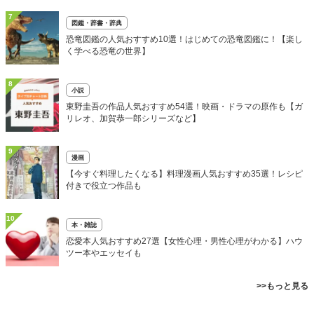
7
図鑑・辞書・辞典
恐竜図鑑の人気おすすめ10選！はじめての恐竜図鑑に！【楽し
く学べる恐竜の世界】
8
小説
東野圭吾の作品人気おすすめ54選！映画・ドラマの原作も【ガ
リレオ、加賀恭一郎シリーズなど】
9
漫画
【今すぐ料理したくなる】料理漫画人気おすすめ35選！レシピ
付きで役立つ作品も
10
本・雑誌
恋愛本人気おすすめ27選【女性心理・男性心理がわかる】ハウ
ツー本やエッセイも
>>もっと見る