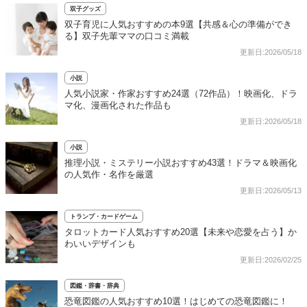
双子グッズ
双子育児に人気おすすめの本9選【共感＆心の準備ができ
る】双子先輩ママの口コミ満載
更新日:2026/05/18
小説
人気小説家・作家おすすめ24選（72作品）！映画化、ドラ
マ化、漫画化された作品も
更新日:2026/05/18
小説
推理小説・ミステリー小説おすすめ43選！ドラマ＆映画化
の人気作・名作を厳選
更新日:2026/05/13
トランプ・カードゲーム
タロットカード人気おすすめ20選【未来や恋愛を占う】か
わいいデザインも
更新日:2026/02/25
図鑑・辞書・辞典
恐竜図鑑の人気おすすめ10選！はじめての恐竜図鑑に！