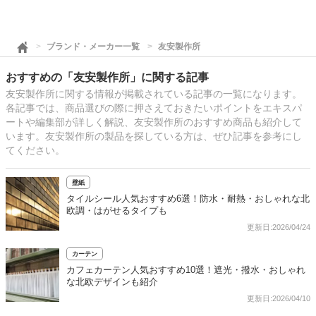
ブランド・メーカー一覧
友安製作所
おすすめの「友安製作所」に関する記事
友安製作所に関する情報が掲載されている記事の一覧になります。
各記事では、商品選びの際に押さえておきたいポイントをエキスパ
ートや編集部が詳しく解説、友安製作所のおすすめ商品も紹介して
います。友安製作所の製品を探している方は、ぜひ記事を参考にし
てください。
壁紙
タイルシール人気おすすめ6選！防水・耐熱・おしゃれな北
欧調・はがせるタイプも
更新日:2026/04/24
カーテン
カフェカーテン人気おすすめ10選！遮光・撥水・おしゃれ
な北欧デザインも紹介
更新日:2026/04/10