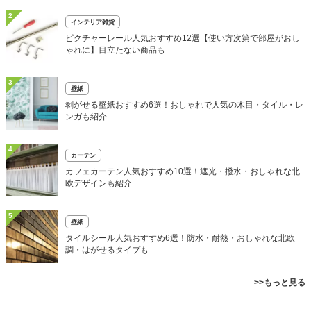
2
インテリア雑貨
ピクチャーレール人気おすすめ12選【使い方次第で部屋がおし
ゃれに】目立たない商品も
3
壁紙
剥がせる壁紙おすすめ6選！おしゃれで人気の木目・タイル・レ
ンガも紹介
4
カーテン
カフェカーテン人気おすすめ10選！遮光・撥水・おしゃれな北
欧デザインも紹介
5
壁紙
タイルシール人気おすすめ6選！防水・耐熱・おしゃれな北欧
調・はがせるタイプも
>>もっと見る