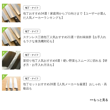
2
包丁・ナイフ
包丁おすすめ34選！家庭用からプロ向けまで【ユーザーが選ん
だ人気メーカーランキングも】
3
包丁・ナイフ
ステンレス三徳包丁人気おすすめ21選！切れ味抜群【お手入れ
もラクな食洗機対応も】
4
包丁・ナイフ
菜切り包丁人気おすすめ6選！硬い野菜もスムーズに切れる【研
ぎ方・お手入れ方法も】
5
包丁・ナイフ
包丁セットおすすめ28選【人気メーカーを厳選】 おしゃれ・高
級品も
>>もっと見る