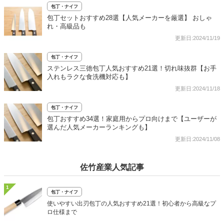
包丁・ナイフ
包丁セットおすすめ28選【人気メーカーを厳選】 おしゃ
れ・高級品も
更新日:2024/11/19
包丁・ナイフ
ステンレス三徳包丁人気おすすめ21選！切れ味抜群【お手
入れもラクな食洗機対応も】
更新日:2024/11/18
包丁・ナイフ
包丁おすすめ34選！家庭用からプロ向けまで【ユーザーが
選んだ人気メーカーランキングも】
更新日:2024/11/08
佐竹産業人気記事
1
包丁・ナイフ
使いやすい出刃包丁の人気おすすめ21選！初心者から高級なプ
ロ仕様まで