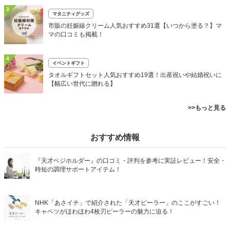
3
マタニティグッズ
市販の妊娠線クリーム人気おすすめ31選【いつから塗る？】マ
マの口コミも掲載！
4
イベントギフト
タオルギフトセット人気おすすめ19選！出産祝いや結婚祝いに
【幅広い世代に贈れる】
>>もっと見る
おすすめ情報
『天才ベジホルダー』の口コミ・評判を参考に実証レビュー！安全・
時短の調理サポートアイテム！
NHK「あさイチ」で紹介された「天才ピーラー」のここがすごい！
キャベツがほわほわ4枚刃ピーラーの魅力に迫る！