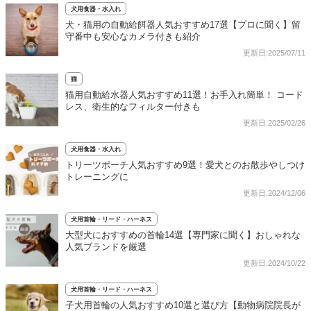
犬用食器・水入れ
犬・猫用の自動給餌器人気おすすめ17選【プロに聞く】留
守番中も安心なカメラ付きも紹介
更新日:2025/07/11
猫
猫用自動給水器人気おすすめ11選！お手入れ簡単！ コード
レス、衛生的なフィルター付きも
更新日:2025/02/26
犬用食器・水入れ
トリーツポーチ人気おすすめ9選！愛犬とのお散歩やしつけ
トレーニングに
更新日:2024/12/06
犬用首輪・リード・ハーネス
大型犬におすすめの首輪14選【専門家に聞く】おしゃれな
人気ブランドを厳選
更新日:2024/10/22
犬用首輪・リード・ハーネス
子犬用首輪の人気おすすめ10選と選び方【動物病院院長が