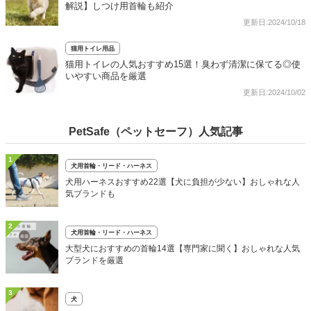
解説】しつけ用首輪も紹介
更新日:2024/10/18
猫用トイレ用品
猫用トイレの人気おすすめ15選！臭わず清潔に保てる◎使
いやすい商品を厳選
更新日:2024/10/02
PetSafe（ペットセーフ）人気記事
1
犬用首輪・リード・ハーネス
犬用ハーネスおすすめ22選【犬に負担が少ない】おしゃれな人
気ブランドも
2
犬用首輪・リード・ハーネス
大型犬におすすめの首輪14選【専門家に聞く】おしゃれな人気
ブランドを厳選
3
犬