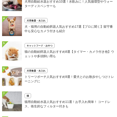
犬用自動給水器おすすめ10選！水飲みに！人気循環型やウォー
ターディスペンサーも
4
犬用食器・水入れ
犬・猫用の自動給餌器人気おすすめ17選【プロに聞く】留守番
中も安心なカメラ付きも紹介
5
キャットフード・おやつ
猫の自動給餌器人気おすすめ8選【タイマー・カメラ付き他】ウ
ェットや多頭飼い用も
6
犬用食器・水入れ
トリーツポーチ人気おすすめ9選！愛犬とのお散歩やしつけトレ
ーニングに
7
猫
猫用自動給水器人気おすすめ11選！お手入れ簡単！ コードレ
ス、衛生的なフィルター付きも