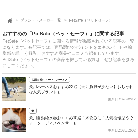
ブランド・メーカー一覧
PetSafe（ペットセーフ）
おすすめの「PetSafe（ペットセーフ）」に関する記事
PetSafe（ペットセーフ）に関する情報が掲載されている記事の一覧
になります。各記事では、商品選びのポイントをエキスパートや編
集部が詳しく解説、おすすめ商品や口コミも紹介しています。
PetSafe（ペットセーフ）の商品を探している方は、ぜひ記事を参考
にしてください。
犬用首輪・リード・ハーネス
犬用ハーネスおすすめ22選【犬に負担が少ない】おしゃれ
な人気ブランドも
更新日:2026/02/12
犬
犬用自動給水器おすすめ10選！水飲みに！人気循環型やウ
ォーターディスペンサーも
更新日:2025/12/02