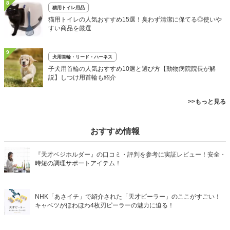
8
猫用トイレ用品
猫用トイレの人気おすすめ15選！臭わず清潔に保てる◎使いや
すい商品を厳選
9
犬用首輪・リード・ハーネス
子犬用首輪の人気おすすめ10選と選び方【動物病院院長が解
説】しつけ用首輪も紹介
>>もっと見る
おすすめ情報
『天才ベジホルダー』の口コミ・評判を参考に実証レビュー！安全・
時短の調理サポートアイテム！
NHK「あさイチ」で紹介された「天才ピーラー」のここがすごい！
キャベツがほわほわ4枚刃ピーラーの魅力に迫る！