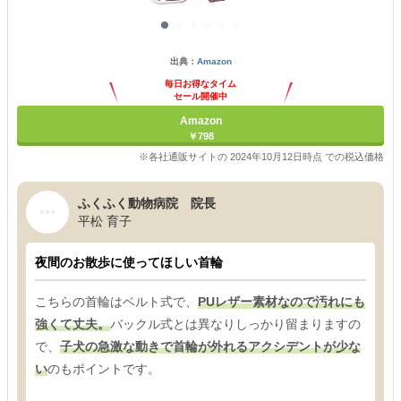
出典：
Amazon
毎日お得なタイム
セール開催中
Amazon
￥798
※各社通販サイトの 2024年10月12日時点 での税込価格
ふくふく動物病院 院長
平松 育子
夜間のお散歩に使ってほしい首輪
こちらの首輪はベルト式で、
PUレザー素材なので汚れにも
強くて丈夫。
バックル式とは異なりしっかり留まりますの
で、
子犬の急激な動きで首輪が外れるアクシデントが少な
い
のもポイントです。