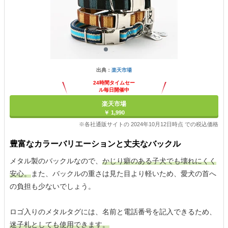
出典：
楽天市場
24時間タイムセー
ル毎日開催中
楽天市場
￥ 1,990
※各社通販サイトの 2024年10月12日時点 での税込価格
豊富なカラーバリエーションと丈夫なバックル
メタル製のバックルなので、
かじり癖のある子犬でも壊れにくく
安心。
また、バックルの重さは見た目より軽いため、愛犬の首へ
の負担も少ないでしょう。
ロゴ入りのメタルタグには、名前と電話番号を記入できるため、
迷子札としても使用できます。