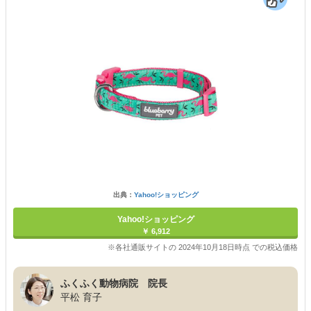
出典：
Yahoo!ショッピング
Yahoo!ショッピング
￥ 6,912
※各社通販サイトの 2024年10月18日時点 での税込価格
ふくふく動物病院 院長
平松 育子