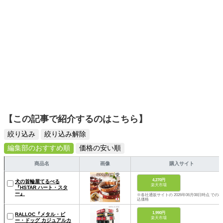
【この記事で紹介するのはこちら】
絞り込み
絞り込み解除
編集部のおすすめ順
価格の安い順
商品名
画像
購入サイト
4,270円
犬の首輪屋てるべる
楽天市場
『HSTAR ハート・スタ
ー』
※各社通販サイトの 2026年06月08日時点 での税
込価格
1,990円
RALLOC『メタル・ビ
楽天市場
ー・ドッグ カジュアルカ