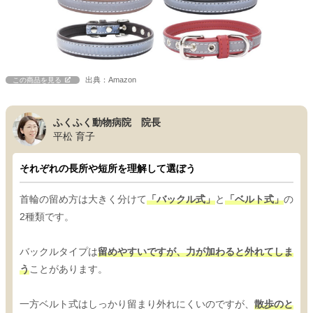
出典：Amazon
この商品を見る
ふくふく動物病院 院長
平松 育子
それぞれの長所や短所を理解して選ぼう
首輪の留め方は大きく分けて
「バックル式」
と
「ベルト式」
の
2種類です。
バックルタイプは
留めやすいですが、力が加わると外れてしま
う
ことがあります。
一方ベルト式はしっかり留まり外れにくいのですが、
散歩のと