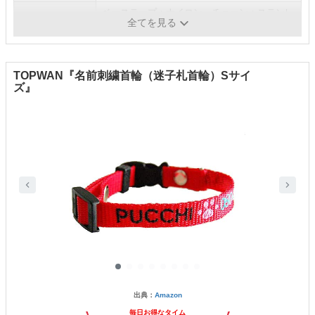
ベーステープ：ナイロン、チェーン：ステンレ
素材
全てを見る
ス
TOPWAN『名前刺繍首輪（迷子札首輪）Sサイ
ズ』
出典：
Amazon
毎日お得なタイム