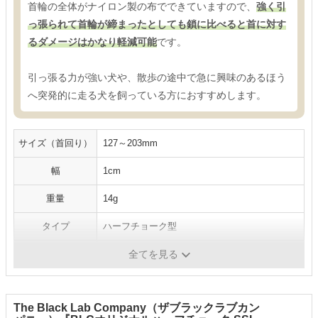
首輪の全体がナイロン製の布でできていますので、
強く引
っ張られて首輪が締まったとしても鎖に比べると首に対す
るダメージはかなり軽減可能
です。
引っ張る力が強い犬や、散歩の途中で急に興味のあるほう
へ突発的に走る犬を飼っている方におすすめします。
サイズ（首回り）
127～203mm
幅
1cm
重量
14g
タイプ
ハーフチョーク型
素材
ナイロン
全てを見る
The Black Lab Company（ザブラックラブカン