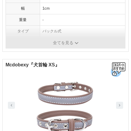
幅
1cm
重量
-
タイプ
バックル式
素材
紐：ナイロン、バックル：プラスチック
全てを見る
Mcdobexy『犬首輪 XS』