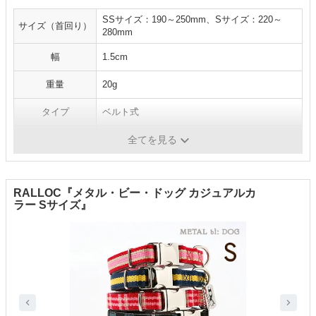
SSサイズ：190～250mm、Sサイズ：220～
サイズ（首回り）
280mm
幅
1.5cm
重量
20g
タイプ
ベルト式
素材
表材：牛本革、裏材：人工皮革
全てを見る
RALLOC『メタル・ビー・ドッグ カジュアルカ
ラー Sサイズ』