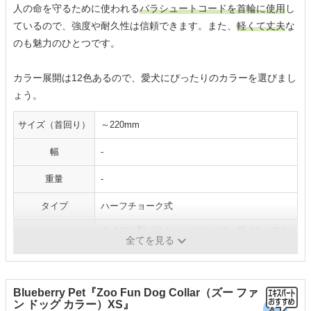
人の命を守るために使われる
パラシュートコードを首輪に使用
し
ているので、強度や耐久性は信頼できます。また、
軽くて丈夫
な
のも魅力のひとつです。
カラー展開は12色あるので、愛犬にぴったりのカラーを選びまし
ょう。
サイズ（首回り）
～220mm
幅
-
重量
-
タイプ
ハーフチョーク式
ナイロン製パラシュートコード、ダイキャスト
素材
全てを見る
金具
Blueberry Pet『Zoo Fun Dog Collar（ズー ファ
ン ドッグ カラー）XS』