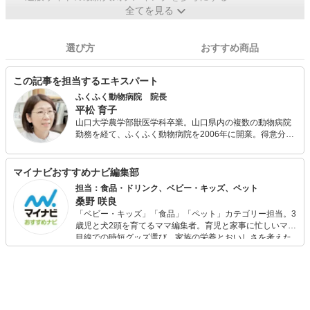
全てを見る
選び方
おすすめ商品
この記事を担当するエキスパート
ふくふく動物病院 院長
平松 育子
山口大学農学部獣医学科卒業。山口県内の複数の動物病院
勤務を経て、ふくふく動物病院を2006年に開業。得意分野
は皮膚病です。2019年4月より皮膚科と内科中心の病院を
目指していきます。飼い主さまのお話をしっかり伺い、飼
い主さまと協力し合いながら治療を進めていくように心が
マイナビおすすめナビ編集部
けています。飼い主さまとペットの笑顔につながる診療を
担当：食品・ドリンク、ベビー・キッズ、ペット
心がけています。
桑野 咲良
「ベビー・キッズ」「食品」「ペット」カテゴリー担当。3
歳児と犬2頭を育てるママ編集者。育児と家事に忙しいママ
目線での時短グッズ選び、家族の栄養とおいしさを考えた
食品選び、束の間のリラックスタイムを楽しむためのスイ
ーツ選びに自信あり。鋭い目線で商品を見極め、少しでも
日々の生活が豊かになるものを紹介します。