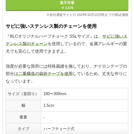
楽天市場
￥ 3,575
※各社通販サイトの 2024年10月12日時点 での税込価格
サビに強いステンレス製のチェーンを使用
『BLCオリジナルハーフチョーク SSLサイズ』は、
サビに強いス
テンレス製のチェーン
を使用しているので、金属アレルギーの愛
犬でも安心して使用できますよ。
強度が必要な箇所には特殊裁縫を施しており、ナイロンテープの
部分は
二重構造の袋折テープを使用
しているため、丈夫な作りに
なっています。
サイズ（首回り）
180〜300mm
幅
1.5cm
重量
-
タイプ
ハーフチョーク式