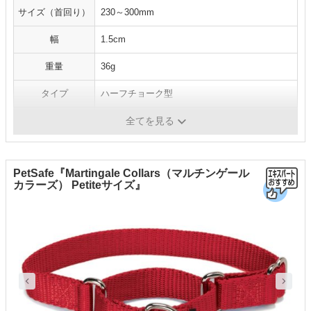
サイズ（首回り）
230～300mm
幅
1.5cm
重量
36g
タイプ
ハーフチョーク型
素材
紐：ナイロン、鎖：鉄、調節具：プラスチック
全てを見る
PetSafe『Martingale Collars（マルチンゲール
カラーズ） Petiteサイズ』