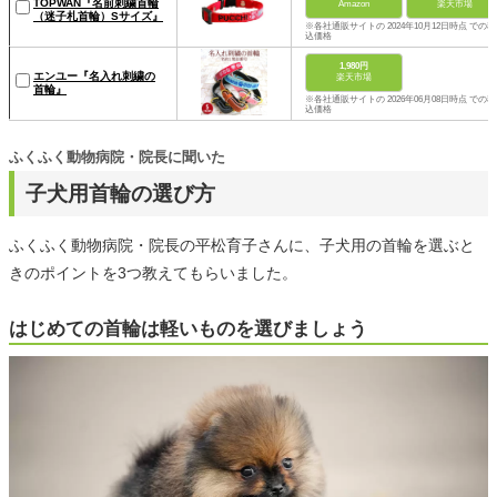
TOPWAN『名前刺繍首輪
Amazon
楽天市場
（迷子札首輪）Sサイズ』
※各社通販サイトの 2024年10月12日時点 での税
込価格
1,980円
エンユー『名入れ刺繍の
楽天市場
首輪』
※各社通販サイトの 2026年06月08日時点 での税
込価格
ふくふく動物病院・院長に聞いた
子犬用首輪の選び方
ふくふく動物病院・院長の平松育子さんに、子犬用の首輪を選ぶと
きのポイントを3つ教えてもらいました。
はじめての首輪は軽いものを選びましょう