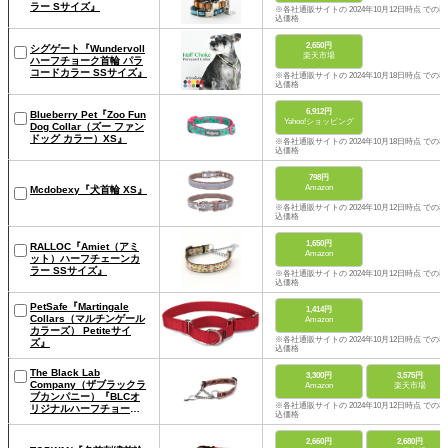
ラー Sサイズ』
※各社通販サイトの 2024年10月12日時点 での税
込価格
2,650円
シグゲート『Wundervoll
楽天市場
ハーフチョーク首輪 パラ
コードカラー SSサイズ』
※各社通販サイトの 2024年10月18日時点 での税
込価格
6,912円
Blueberry Pet『Zoo Fun
Yahoo!ショッピング
Dog Collar（ズー ファン
ドッグ カラー）XS』
※各社通販サイトの 2024年10月18日時点 での税
込価格
798円
Amazon
Mcdobexy『犬首輪 XS』
※各社通販サイトの 2024年10月12日時点 での税
込価格
1,650円
RALLOC『Amiet（アミ
Amazon
ット）ハーフチェーンカ
ラー SSサイズ』
※各社通販サイトの 2024年10月12日時点 での税
込価格
PetSafe『Martingale
1,414円
Collars（マルチンゲール
Amazon
カラーズ） Petiteサイ
※各社通販サイトの 2024年10月12日時点 での税
ズ』
込価格
The Black Lab
3,300円
3,575円
Company（ザブラックラ
Amazon
楽天市場
ブカンパニー）『BLCオ
※各社通販サイトの 2024年10月12日時点 での税
リジナルハーフチョーク
込価格
SSLサイズ』
2,660円
2,680円