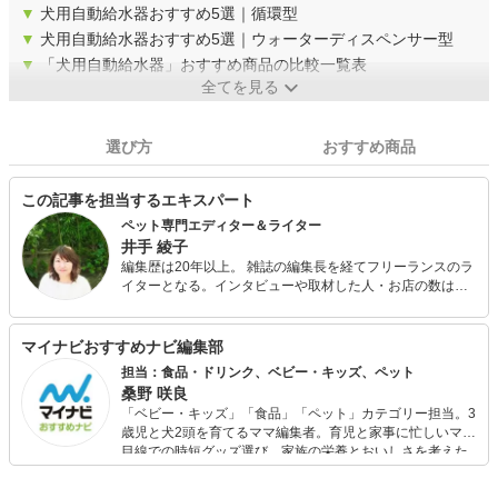
▼
犬用自動給水器おすすめ5選｜循環型
▼
犬用自動給水器おすすめ5選｜ウォーターディスペンサー型
▼
「犬用自動給水器」おすすめ商品の比較一覧表
全てを見る
選び方
おすすめ商品
この記事を担当するエキスパート
ペット専門エディター＆ライター
井手 綾子
編集歴は20年以上。 雑誌の編集長を経てフリーランスのラ
イターとなる。インタビューや取材した人・お店の数は
1000以上。クスっと笑えるものから、読んでタメになる読
み込む記事までさまざまな記事を執筆している。 中でも、
医療ものや動物関係が得意。今までに買ったことのある動
マイナビおすすめナビ編集部
物は、犬、猫、鳩、インコ、ジュウシマツ、キジ、リス、
担当：食品・ドリンク、ベビー・キッズ、ペット
ウサギ、カメ、鶏、ウシガエル、金魚、カタツムリ、てん
桑野 咲良
とう虫、カブトエビなど。
「ベビー・キッズ」「食品」「ペット」カテゴリー担当。3
歳児と犬2頭を育てるママ編集者。育児と家事に忙しいママ
目線での時短グッズ選び、家族の栄養とおいしさを考えた
食品選び、束の間のリラックスタイムを楽しむためのスイ
ーツ選びに自信あり。鋭い目線で商品を見極め、少しでも