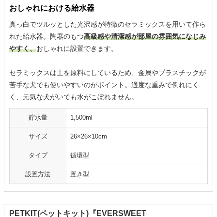
おしゃれにおける給水器
真っ白でツルッとした光沢感が特徴のセラミックスを用いて作ら
れた給水器。陶器のもつ
高級感や清潔感が部屋の雰囲気になじみ
やすく、
おしゃれに設置できます。
セラミックスは土を原料にしているため、金属やプラスチックが
苦手な犬でも使いやすいのがポイント。適度な重みで倒れにく
く、元気な犬がいても水がこぼれません。
貯水量
1,500ml
サイズ
26×26×10cm
タイプ
循環型
設置方法
置き型
PETKIT(ペットキット)『EVERSWEET