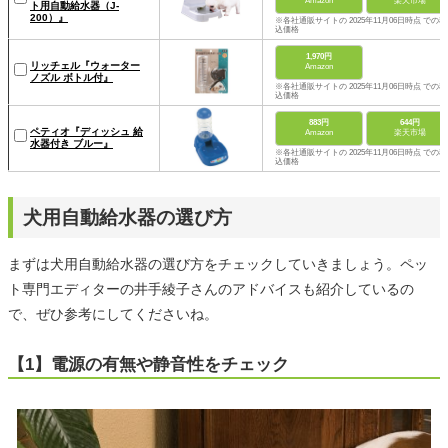
Amazon
楽天市場
ト用自動給水器（J-
200）』
※各社通販サイトの 2025年11月06日時点 での税
込価格
1,970円
リッチェル『ウォーター
Amazon
ノズル ボトル付』
※各社通販サイトの 2025年11月06日時点 での税
込価格
883円
644円
ペティオ『ディッシュ 給
Amazon
楽天市場
水器付き ブルー』
※各社通販サイトの 2025年11月06日時点 での税
込価格
犬用自動給水器の選び方
まずは犬用自動給水器の選び方をチェックしていきましょう。ペッ
ト専門エディターの井手綾子さんのアドバイスも紹介しているの
で、ぜひ参考にしてくださいね。
【1】電源の有無や静音性をチェック