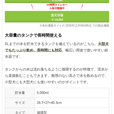
￥12,060
24時間タイムセー
ル毎日開催中
楽天市場
￥ 10,654
※各社通販サイトの 2025年11月06日時点 での税込価格
大容量のタンクで長時間使える
5Lまでの水を貯水できるタンクを備えているのがこちら。
大型犬
でもたっぷり飲め、長時間にも対応
。幅広い用途で使いやすい給
水器です。
タンクからの水は流れ落ちるように循環するのが特徴で、流水か
ら直接飲むこともできます。無理のない高さで水を飲めるので、
小型犬にも大型犬にも使いやすいのがポイントです。
貯水量
5,000ml
サイズ
26.7×27×40.3cm
タイプ
循環型