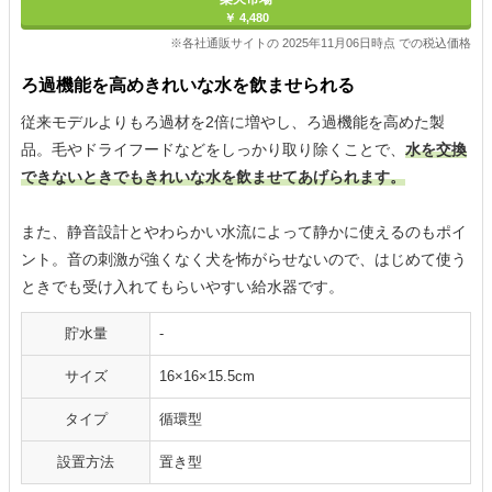
￥ 4,480
※各社通販サイトの 2025年11月06日時点 での税込価格
ろ過機能を高めきれいな水を飲ませられる
従来モデルよりもろ過材を2倍に増やし、ろ過機能を高めた製
品。毛やドライフードなどをしっかり取り除くことで、
水を交換
できないときでもきれいな水を飲ませてあげられます。
また、静音設計とやわらかい水流によって静かに使えるのもポイ
ント。音の刺激が強くなく犬を怖がらせないので、はじめて使う
ときでも受け入れてもらいやすい給水器です。
貯水量
-
サイズ
16×16×15.5cm
タイプ
循環型
設置方法
置き型