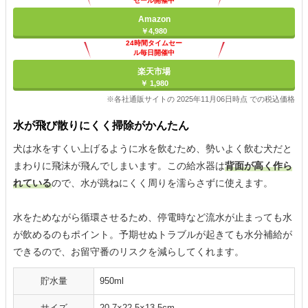
セール開催中
Amazon
￥4,980
24時間タイムセー
ル毎日開催中
楽天市場
￥ 1,980
※各社通販サイトの 2025年11月06日時点 での税込価格
水が飛び散りにくく掃除がかんたん
犬は水をすくい上げるように水を飲むため、勢いよく飲む犬だと
まわりに飛沫が飛んでしまいます。この給水器は
背面が高く作ら
れている
ので、水が跳ねにくく周りを濡らさずに使えます。
水をためながら循環させるため、停電時など流水が止まっても水
が飲めるのもポイント。予期せぬトラブルが起きても水分補給が
できるので、お留守番のリスクを減らしてくれます。
貯水量
950ml
サイズ
20.7×22.5×13.5cm