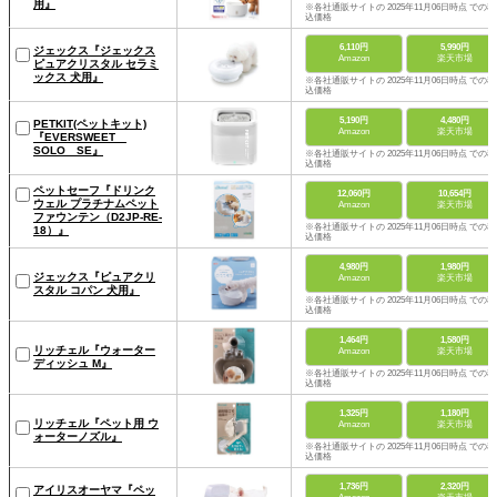
用』
※各社通販サイトの 2025年11月06日時点 での税
込価格
6,110円
5,990円
ジェックス『ジェックス
Amazon
楽天市場
ピュアクリスタル セラミ
ックス 犬用』
※各社通販サイトの 2025年11月06日時点 での税
込価格
5,190円
4,480円
PETKIT(ペットキット)
Amazon
楽天市場
『EVERSWEET
SOLO SE』
※各社通販サイトの 2025年11月06日時点 での税
込価格
ペットセーフ『ドリンク
12,060円
10,654円
ウェル プラチナムペット
Amazon
楽天市場
ファウンテン（D2JP-RE-
※各社通販サイトの 2025年11月06日時点 での税
18）』
込価格
4,980円
1,980円
ジェックス『ピュアクリ
Amazon
楽天市場
スタル コパン 犬用』
※各社通販サイトの 2025年11月06日時点 での税
込価格
1,464円
1,580円
リッチェル『ウォーター
Amazon
楽天市場
ディッシュ M』
※各社通販サイトの 2025年11月06日時点 での税
込価格
1,325円
1,180円
リッチェル『ペット用 ウ
Amazon
楽天市場
ォーターノズル』
※各社通販サイトの 2025年11月06日時点 での税
込価格
1,736円
2,320円
アイリスオーヤマ『ペッ