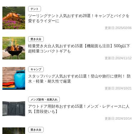
テント
ツーリングテント人気おすすめ28選！キャンプとバイクを
愛するライダーに
更新日:2025/02/06
焚き火台
軽量焚き火台人気おすすめ15選【機能面も注目】500g以下
超軽量コンパクトギアも
更新日:2024/11/12
キャンプ
スタッフバッグ人気おすすめ11選！登山や旅行に便利！ 防
水・軽量・耐久性で厳選
更新日:2024/10/21
メンズ財布・名刺入れ
アウトドア用財布おすすめ15選！メンズ・レディースに人
気【普段使いも】
更新日:2024/10/14
焚き火台