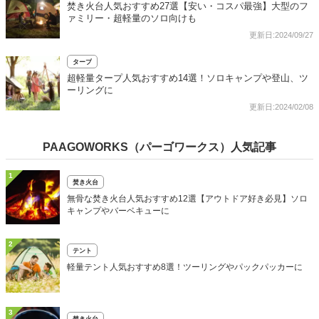
焚き火台人気おすすめ27選【安い・コスパ最強】大型のフ
ァミリー・超軽量のソロ向けも
更新日:2024/09/27
タープ
超軽量タープ人気おすすめ14選！ソロキャンプや登山、ツ
ーリングに
更新日:2024/02/08
PAAGOWORKS（パーゴワークス）人気記事
1
焚き火台
無骨な焚き火台人気おすすめ12選【アウトドア好き必見】ソロ
キャンプやバーベキューに
2
テント
軽量テント人気おすすめ8選！ツーリングやパックパッカーに
3
焚き火台