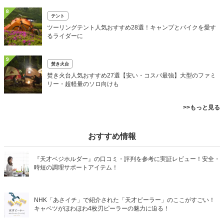
8
テント
ツーリングテント人気おすすめ28選！キャンプとバイクを愛す
るライダーに
9
焚き火台
焚き火台人気おすすめ27選【安い・コスパ最強】大型のファミ
リー・超軽量のソロ向けも
>>もっと見る
おすすめ情報
『天才ベジホルダー』の口コミ・評判を参考に実証レビュー！安全・
時短の調理サポートアイテム！
NHK「あさイチ」で紹介された「天才ピーラー」のここがすごい！
キャベツがほわほわ4枚刃ピーラーの魅力に迫る！