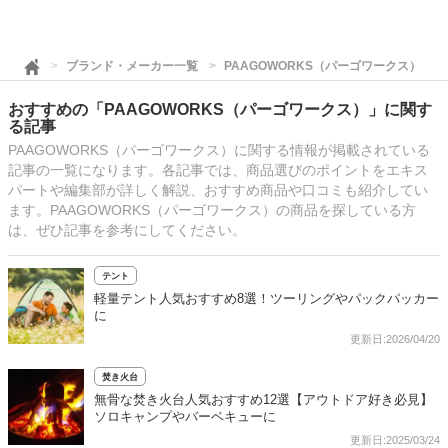
ブランド・メーカー一覧
PAAGOWORKS（パーゴワークス）
おすすめの「PAAGOWORKS（パーゴワークス）」に関す
る記事
PAAGOWORKS（パーゴワークス）に関する情報が掲載されている
記事の一覧になります。各記事では、商品選びのポイントをエキス
パートや編集部が詳しく解説、おすすめ商品や口コミも紹介してい
ます。PAAGOWORKS（パーゴワークス）の商品を探している方
は、ぜひ記事を参考にしてください。
テント
軽量テント人気おすすめ8選！ツーリングやパックパッカー
に
更新日:2026/04/20
焚き火台
無骨な焚き火台人気おすすめ12選【アウトドア好き必見】
ソロキャンプやバーベキューに
更新日:2025/03/24