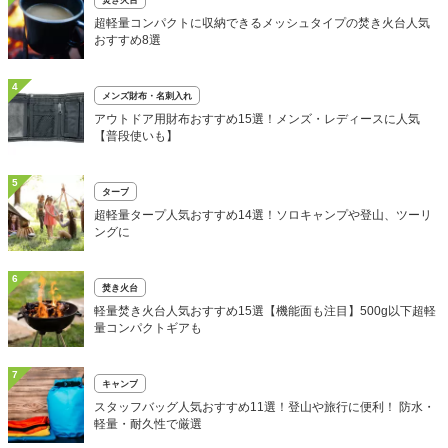
超軽量コンパクトに収納できるメッシュタイプの焚き火台人気
おすすめ8選
4
メンズ財布・名刺入れ
アウトドア用財布おすすめ15選！メンズ・レディースに人気
【普段使いも】
5
タープ
超軽量タープ人気おすすめ14選！ソロキャンプや登山、ツーリ
ングに
6
焚き火台
軽量焚き火台人気おすすめ15選【機能面も注目】500g以下超軽
量コンパクトギアも
7
キャンプ
スタッフバッグ人気おすすめ11選！登山や旅行に便利！ 防水・
軽量・耐久性で厳選