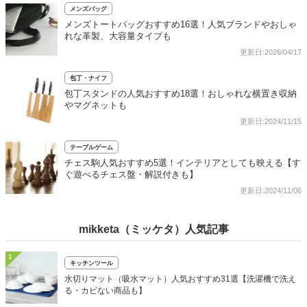
メンズバッグ
メンズトートバッグおすすめ16選！人気ブランドやおしゃ
れな革製、大容量タイプも
更新日:2026/04/17
包丁・ナイフ
包丁スタンドの人気おすすめ18選！おしゃれな横置き収納
やマグネットも
更新日:2024/11/15
テーブルゲーム
チェス駒人気おすすめ5選！インテリアとしても映える【す
ぐ遊べるチェス盤・解説付きも】
更新日:2024/11/06
mikketa（ミッケタ）人気記事
1
キッチンツール
水切りマット（吸水マット）人気おすすめ31選【洗濯機で洗え
る・カビない商品も】