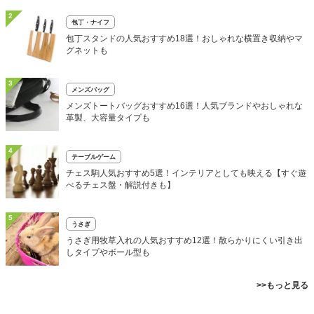
2
包丁・ナイフ
包丁スタンドの人気おすすめ18選！おしゃれな横置き収納やマ
グネットも
3
メンズバッグ
メンズトートバッグおすすめ16選！人気ブランドやおしゃれな
革製、大容量タイプも
4
テーブルゲーム
チェス駒人気おすすめ5選！インテリアとしても映える【すぐ遊
べるチェス盤・解説付きも】
5
うさぎ
うさぎ用牧草入れの人気おすすめ12選！散らかりにくい引き出
しタイプやボール型も
>>もっと見る