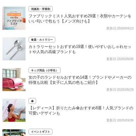
消臭剤・芳香剤
ファブリックミスト人気おすすめ29選！衣類やカーテンを
いい匂いで包もう【メンズ向けも】
更新日:2026/04/13
食器・カトラリー
カトラリーセットおすすめ19選！使いやすいおしゃれセッ
トや人気の高級ブランドも
更新日:2025/09/05
キッズ用品（小学生）
女の子のランドセルおすすめ14選！ブランドやメーカーの
特徴も比較【女子に人気の色もご紹介】
更新日:2025/05/29
傘
【レディース】折りたたみ傘おすすめ8選！人気ブランドの
可愛いデザインも
更新日:2025/03/26
イベントギフト