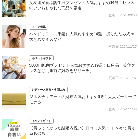
女友達が喜ぶ誕生日プレゼント人気おすすめ34選！センス
のいいおしゃれな商品を厳選
更新日:2025/03/08
メイク道具
ハンドミラー（手鏡）人気おすすめ14選！折りたたみ式や
大きめサイズなど
更新日:2024/11/27
イベントギフト
5000円以内プレゼント人気おすすめ19選！日用品・美容グ
ッズなど【事前に好みをリサーチ】
更新日:2024/11/07
レディース財布・名刺入れ
ジルスチュアートの財布人気おすすめ6選！大人ガーリーで
モテる
更新日:2024/11/06
イベントギフト
【買ってよかった結婚内祝い】口コミ人気！ ドンキで買え
るものも！