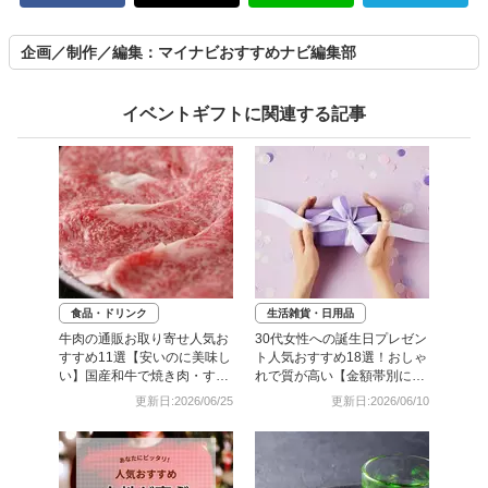
企画／制作／編集：マイナビおすすめナビ編集部
イベントギフトに関連する記事
食品・ドリンク
生活雑貨・日用品
牛肉の通販お取り寄せ人気お
30代女性への誕生日プレゼン
すすめ11選【安いのに美味し
ト人気おすすめ18選！おしゃ
い】国産和牛で焼き肉・すき
れで質が高い【金額帯別に紹
焼きも
介】
更新日:2026/06/25
更新日:2026/06/10