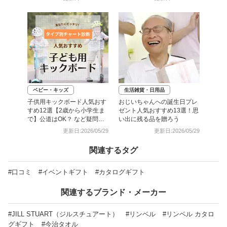
ベビー・キッズ
生活雑貨・日用品
子供用キックボード人気おす
おじいちゃんへの誕生日プレ
すめ12選【2歳から小学生ま
ゼント人気おすすめ13選！思
で】公道はOK？ など疑問に
い出に残る品を贈ろう
もお答え
更新日:2026/05/29
更新日:2026/05/29
関連するタグ
#口コミ
#イベントギフト
#カタログギフト
関連するブランド・メーカー
#JILL STUART（ジルスチュアート）
#リンベル
#リンベル カタロ
グギフト
#今治タオル