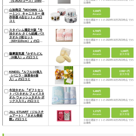
（S-AOOコース）10800
込価格
円コース』の口コミ
山加商店『MOOMIN（ム
3,150円
ーミン） キャニスター 保
Amazon
存容器 4点セット』の口
※各社通販サイトの 2024年10月25日時点 での税
コミ
込価格
スタイレム瀧定大阪『今
6,733円
治タオル さくら紋織 バス
Amazon
タオル 2枚セット
※各社通販サイトの 2024年10月25日時点 での税
（60×110cm）』の口コ
込価格
ミ
2,010円
1,240円
薩摩蒸気屋『かすたどん
Amazon
楽天市場
（8個入）』の口コミ
※各社通販サイトの 2024年10月25日時点 での税
込価格
2,862円
2,592〜円
KINEEL『ルフル16個入
Amazon
楽天市場
（バニラ・抹茶各8個
入）』の口コミ
※各社通販サイトの 2024年10月25日時点 での税
込価格
今治タオル 『ギフトセッ
5,480円
ト バスタオル フェイスタ
Amazon
オル ウォッシュタオル ボ
※各社通販サイトの 2024年10月25日時点 での税
ックス入り』の口コミ
込価格
1,171円
1,100円
JILL STUART（ジルスチ
Amazon
楽天市場
ュアート）『タオル美術
館』の口コミ
※各社通販サイトの 2024年10月25日時点 での税
込価格