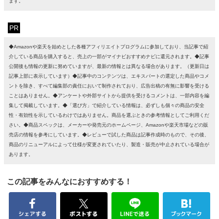
ます。
PR
◆Amazonや楽天を始めとした各種アフィリエイトプログラムに参加しており、当記事で紹
介している商品を購入すると、売上の一部がマイナビおすすめナビに還元されます。◆記事
公開後も情報の更新に努めていますが、最新の情報とは異なる場合があります。（更新日は
記事上部に表示しています）◆記事中のコンテンツは、エキスパートの選定した商品やコメ
ントを除き、すべて編集部の責任において制作されており、広告出稿の有無に影響を受ける
ことはありません。◆アンケートや外部サイトから提供を受けるコメントは、一部内容を編
集して掲載しています。◆「選び方」で紹介している情報は、必ずしも個々の商品の安全
性・有効性を示しているわけではありません。商品を選ぶときの参考情報としてご利用くだ
さい。◆商品スペックは、メーカーや発売元のホームページ、Amazonや楽天市場などの販
売店の情報を参考にしています。◆レビューで試した商品は記事作成時のもので、その後、
商品のリニューアルによって仕様が変更されていたり、製造・販売が中止されている場合が
あります。
この記事をみんなにおすすめする！