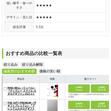
使い勝手・食べや
★★★★★
すさ
デザイン・見た目
★★★★★
総合評価
5.0点
おすすめ商品の比較一覧表
絞り込み
絞り込み解除
編集部のおすすめ順
価格の安い順
商品名
画像
購入サイト
4,180円
4,180円
RING BELL（リンベル）
Amazon
楽天市場
『ディズニー スマイル カ
タログギフト』の口コミ
※各社通販サイトの 2024年10月25日時点 での税
込価格
THE GIFT PREMIUM（ザ
8,292円
8,292円
ギフトプレミアム）『プ
Amazon
楽天市場
レミアムカタログギフト
※各社通販サイトの 2024年10月25日時点 での税