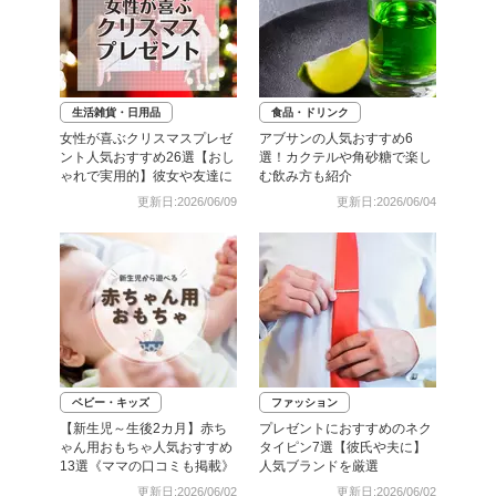
生活雑貨・日用品
食品・ドリンク
女性が喜ぶクリスマスプレゼ
アブサンの人気おすすめ6
ント人気おすすめ26選【おし
選！カクテルや角砂糖で楽し
ゃれで実用的】彼女や友達に
む飲み方も紹介
更新日:2026/06/09
更新日:2026/06/04
ベビー・キッズ
ファッション
【新生児～生後2カ月】赤ち
プレゼントにおすすめのネク
ゃん用おもちゃ人気おすすめ
タイピン7選【彼氏や夫に】
13選《ママの口コミも掲載》
人気ブランドを厳選
更新日:2026/06/02
更新日:2026/06/02