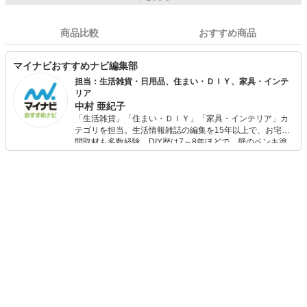
商品比較
おすすめ商品
マイナビおすすめナビ編集部
担当：生活雑貨・日用品、住まい・ＤＩＹ、家具・インテ
リア
中村 亜紀子
「生活雑貨」「住まい・ＤＩＹ」「家具・インテリア」カ
テゴリを担当。生活情報雑誌の編集を15年以上で、お宅訪
問取材も多数経験。DIY歴は7～8年ほどで、壁のペンキ塗
りや壁紙チェンジなどもチャレンジ済み。初心者でもモノ
選びがしやすい記事をお届けします！