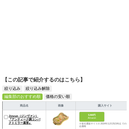
【この記事で紹介するのはこちら】
絞り込み
絞り込み解除
編集部のおすすめ順
価格の安い順
商品名
画像
購入サイト
5,560円
Jinvun（ジンヴァン）
Amazon
『アンティーク調コンパ
クトミラー盾形』
※各社通販サイトの 2024年11月25日時点 での税
込価格