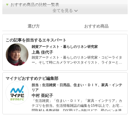
▼
おすすめ商品の比較一覧表
全てを見る
選び方
おすすめ商品
この記事を担当するエキスパート
雑貨アーティスト・暮らしのリネン研究家
上島 佳代子
雑貨アーティスト・暮らしのリネン研究家・コピーライタ
ー。そして時にカメラマンやスタイリスト、ライターとし
て、広告や雑誌、テレビやWebなど様々なメディアのニー
ズに応えるクリエイター。世界のリネンを巡る旅をライフ
ワークに、リネンの歴史や現在のリネン産業についても造
マイナビおすすめナビ編集部
詣を深める。NHK『美の壷』のテーマ「麻」に出演。雑貨
担当：生活雑貨・日用品、住まい・ＤＩＹ、家具・インテ
アーティストとして企業との商品開発や保育士・幼稚園教
リア
諭のための雑誌にも携わり、小学生の雑貨教室、母親のた
中村 亜紀子
めの雑貨教室、リネンの教室など、雑貨を通して暮らしを
「生活雑貨」「住まい・ＤＩＹ」「家具・インテリア」カ
楽しむ活動も行っている。またワイヤーワークや木工、ソ
テゴリを担当。生活情報雑誌の編集を15年以上で、お宅訪
ーイングなど様々な素材の作品をメディアやワークショッ
問取材も多数経験。DIY歴は7～8年ほどで、壁のペンキ塗
プを通して発表するなど、多岐に渡って活動中。『アトリ
りや壁紙チェンジなどもチャレンジ済み。初心者でもモノ
エ ペルメル』主宰。
選びがしやすい記事をお届けします！