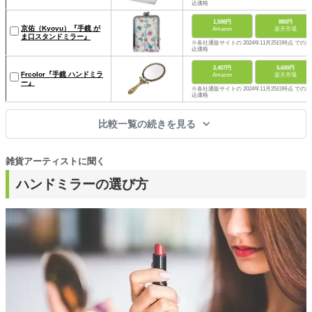
込価格
1,598円
880円
京佑（Kyoyu）『手鏡 が
Amazon
楽天市場
ま口スタンドミラー』
※各社通販サイトの 2024年11月25日時点 での税
込価格
2,407円
5,600円
Frcolor『手鏡 ハンドミラ
Amazon
楽天市場
ー』
※各社通販サイトの 2024年11月25日時点 での税
込価格
比較一覧の続きを見る
雑貨アーティストに聞く
ハンドミラーの選び方