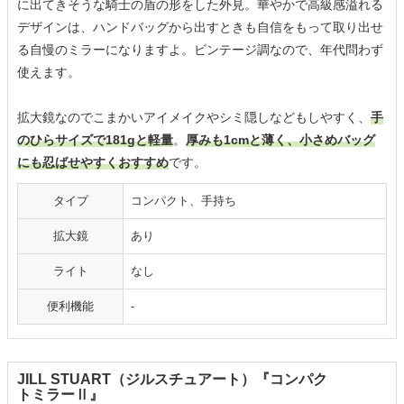
に出てきそうな騎士の盾の形をした外見。華やかで高級感溢れる
デザインは、ハンドバッグから出すときも自信をもって取り出せ
る自慢のミラーになりますよ。ビンテージ調なので、年代問わず
使えます。
拡大鏡なのでこまかいアイメイクやシミ隠しなどもしやすく、
手
のひらサイズで181gと軽量
。
厚みも1cmと薄く、小さめバッグ
にも忍ばせやすくおすすめ
です。
タイプ
コンパクト、手持ち
拡大鏡
あり
ライト
なし
便利機能
-
JILL STUART（ジルスチュアート）『コンパク
トミラーⅡ』