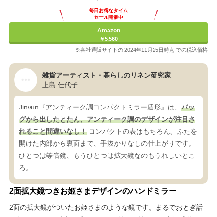
毎日お得なタイム
セール開催中
Amazon
￥5,560
※各社通販サイトの 2024年11月25日時点 での税込価格
雑貨アーティスト・暮らしのリネン研究家
上島 佳代子
Jinvun『アンティーク調コンパクトミラー盾形』は、
バッ
グから出したとたん、アンティーク調のデザインが注目さ
れること間違いなし！
コンパクトの表はもちろん、ふたを
開けた内部から裏面まで、手抜かりなしの仕上がりです。
ひとつは等倍鏡、もうひとつは拡大鏡なのもうれしいとこ
ろ。
2面拡大鏡つきお姫さまデザインのハンドミラー
2面の拡大鏡がついたお姫さまのような鏡です。まるでおとぎ話