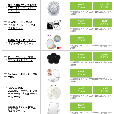
2,800円
2,411〜円
JILL STUART（ジルスチ
Amazon
楽天市場
ュアート）『コンパクト
ミラーⅡ』
※各社通販サイトの 2024年11月25日時点 での税
込価格
5,980円
13,640円
CHANEL（シャネル）
Amazon
楽天市場
『ミロワールドゥーブル
ファセット』
※各社通販サイトの 2024年11月25日時点 での税
込価格
4,980円
ANNA SUI（アナ スイ）
楽天市場
『ビューティ ミラー』
※各社通販サイトの 2024年11月25日時点 での税
込価格
3,200円
3,480円
マリークワント『マリー
Amazon
楽天市場
ズコンパクトミラー』
※各社通販サイトの 2024年11月25日時点 での税
込価格
1,499円
Annhua『LEDライト付き
Amazon
手鏡』
※各社通販サイトの 2024年11月25日時点 での税
込価格
PAUL & JOE
5,490円
3,970円
BEAUTE（ポール ＆ ジョ
Amazon
楽天市場
ー ボーテ） 『ビューティ
※各社通販サイトの 2024年11月25日時点 での税
ー ミラー』
込価格
1,880円
無印良品『アルミ折りた
Amazon
たみミラー･大』
※各社通販サイトの 2024年11月27日時点 での税