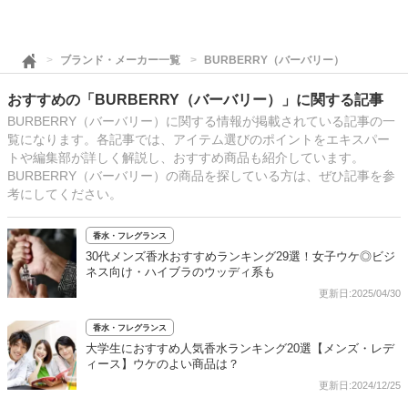
ブランド・メーカー一覧
BURBERRY（バーバリー）
おすすめの「BURBERRY（バーバリー）」に関する記事
BURBERRY（バーバリー）に関する情報が掲載されている記事の一
覧になります。各記事では、アイテム選びのポイントをエキスパー
トや編集部が詳しく解説し、おすすめ商品も紹介しています。
BURBERRY（バーバリー）の商品を探している方は、ぜひ記事を参
考にしてください。
香水・フレグランス
30代メンズ香水おすすめランキング29選！女子ウケ◎ビジ
ネス向け・ハイブラのウッディ系も
更新日:2025/04/30
香水・フレグランス
大学生におすすめ人気香水ランキング20選【メンズ・レデ
ィース】ウケのよい商品は？
更新日:2024/12/25