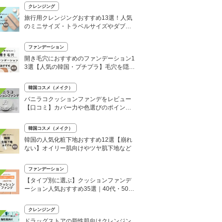
クレンジング
旅行用クレンジングおすすめ13選！人気
のミニサイズ・トラベルサイズやダブル
洗顔不要も
ファンデーション
開き毛穴におすすめのファンデーション1
3選【人気の韓国・プチプラ】毛穴を隠
す！
韓国コスメ（メイク）
バニラコクッションファンデをレビュー
【口コミ】カバー力や色選びのポイント
を解説
韓国コスメ（メイク）
韓国の人気化粧下地おすすめ12選【崩れ
ない】オイリー肌向けやツヤ肌下地など
ファンデーション
【タイプ別に選ぶ】クッションファンデ
ーション人気おすすめ35選｜40代・50代
向けプチプラも！
クレンジング
ドラッグストアの脂性肌向けクレンジン