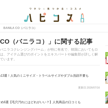
BANILA CO（バニラコ）
A CO（バニラコ）」に関する記事
バニラコクレンジングバーム」が特に有名で、韓国においてもロ
は、アイテム選びのポイントをエキスパートや編集部が詳しく解
1
ています。
2
13選！人気のミニサイズ・トラベルサイズやダブル洗顔不要も
更新日:2026/07/16
3
すめ6選【毛穴汚れにはどれがいい？】人気商品の口コミも