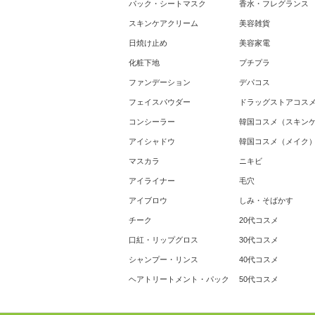
パック・シートマスク
香水・フレグランス
スキンケアクリーム
美容雑貨
日焼け止め
美容家電
化粧下地
プチプラ
ファンデーション
デパコス
フェイスパウダー
ドラッグストアコス
コンシーラー
韓国コスメ（スキン
アイシャドウ
韓国コスメ（メイク
マスカラ
ニキビ
アイライナー
毛穴
アイブロウ
しみ・そばかす
チーク
20代コスメ
口紅・リップグロス
30代コスメ
シャンプー・リンス
40代コスメ
ヘアトリートメント・パック
50代コスメ