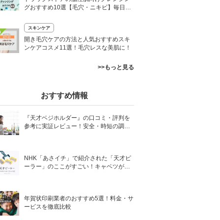
グおすすめ10選【毛穴・ニキビ】毎日使
えるプチプラ厳選
スキンケア
0
開き毛穴ケアの方法と人気おすすめスキ
ンケアコスメ11選！毛穴レスな美肌に！
>>もっと見る
おすすめ情報
『天才ベジホルダー』の口コミ・評判を
参考に実証レビュー！安全・時短の調理
サポートアイテム！
NHK「あさイチ」で紹介された「天才ピ
ーラー」のここがすごい！キャベツがほ
わほわ4枚刃ピーラーの魅力に迫る！
年賀状印刷業者のおすすめ5選！料金・サ
ービスを徹底比較