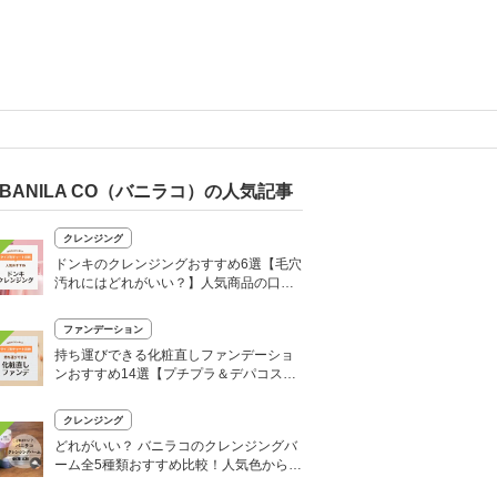
BANILA CO（バニラコ）の人気記事
クレンジング
ドンキのクレンジングおすすめ6選【毛穴
汚れにはどれがいい？】人気商品の口コ
ミも
ファンデーション
持ち運びできる化粧直しファンデーショ
ンおすすめ14選【プチプラ＆デパコス】
メイク直しに！
クレンジング
どれがいい？ バニラコのクレンジングバ
ーム全5種類おすすめ比較！人気色から新
作まで試してみた