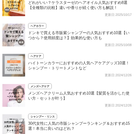
どれがいい？ケラスターゼのヘアオイル人気おすすめ8選
【全種類の比較】違いや香りが続く使い方も解説！
更新日:2025/10/17
ヘアカラー
ドンキで買える市販紫シャンプーの人気おすすめ10選【い
つから？使用頻度は？】効果的な使い方も
更新日:2025/10/08
ヘアケア
ハイトーンカラーにおすすめの人気ヘアケアグッズ10選！
シャンプー・トリートメントなど
更新日:2024/12/26
メンズヘアケア
メンズヘアクリーム人気おすすめ10選【髪質を活かした使
い方・セットが叶う】
更新日:2024/12/26
シャンプー・リンス
30代女性に人気の市販シャンプーランキング＆おすすめ15
選！本当に良いのはどれ？