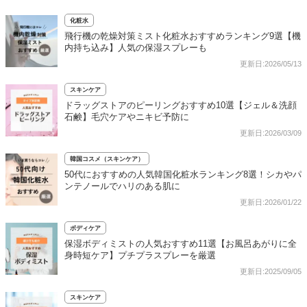
化粧水
飛行機の乾燥対策ミスト化粧水おすすめランキング9選【機
内持ち込み】人気の保湿スプレーも
更新日:2026/05/13
スキンケア
ドラッグストアのピーリングおすすめ10選【ジェル＆洗顔
石鹸】毛穴ケアやニキビ予防に
更新日:2026/03/09
韓国コスメ（スキンケア）
50代におすすめの人気韓国化粧水ランキング8選！シカやパ
ンテノールでハリのある肌に
更新日:2026/01/22
ボディケア
保湿ボディミストの人気おすすめ11選【お風呂あがりに全
身時短ケア】プチプラスプレーを厳選
更新日:2025/09/05
スキンケア