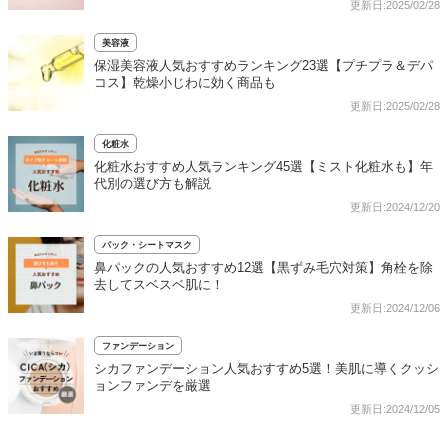
更新日:2025/02/28
美容液
保湿美容液人気おすすめランキング23選【プチプラ＆デパ
コス】乾燥小じわに効く商品も
更新日:2025/02/28
化粧水
化粧水おすすめ人気ランキング45選【ミスト化粧水も】年
代別の選び方も解説
更新日:2024/12/20
パック・シートマスク
鼻パックの人気おすすめ12選【黒ずみ毛穴対策】角栓を除
去してスベスベ肌に！
更新日:2024/12/06
ファンデーション
シカファンデーション人気おすすめ5選！美肌に導くクッシ
ョンファンデを厳選
更新日:2024/12/05