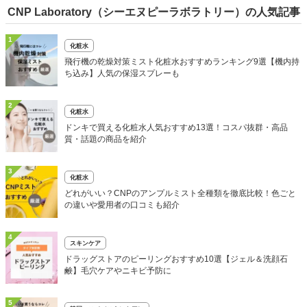
CNP Laboratory（シーエヌピーラボラトリー）の人気記事
1
化粧水
飛行機の乾燥対策ミスト化粧水おすすめランキング9選【機内持
ち込み】人気の保湿スプレーも
2
化粧水
ドンキで買える化粧水人気おすすめ13選！コスパ抜群・高品
質・話題の商品を紹介
3
化粧水
どれがいい？CNPのアンプルミスト全種類を徹底比較！色ごと
の違いや愛用者の口コミも紹介
4
スキンケア
ドラッグストアのピーリングおすすめ10選【ジェル＆洗顔石
鹸】毛穴ケアやニキビ予防に
5