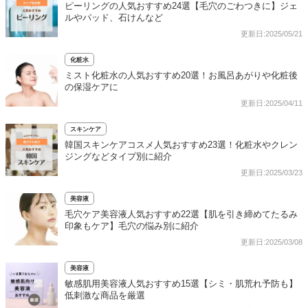
ピーリングの人気おすすめ24選【毛穴のごわつきに】ジェ
ルやパッド、石けんなど
更新日:2025/05/21
化粧水
ミスト化粧水の人気おすすめ20選！お風呂あがりや化粧後
の保湿ケアに
更新日:2025/04/11
スキンケア
韓国スキンケアコスメ人気おすすめ23選！化粧水やクレン
ジングなどタイプ別に紹介
更新日:2025/03/23
美容液
毛穴ケア美容液人気おすすめ22選【肌を引き締めてたるみ
印象もケア】毛穴の悩み別に紹介
更新日:2025/03/08
美容液
敏感肌用美容液人気おすすめ15選【シミ・肌荒れ予防も】
低刺激な商品を厳選