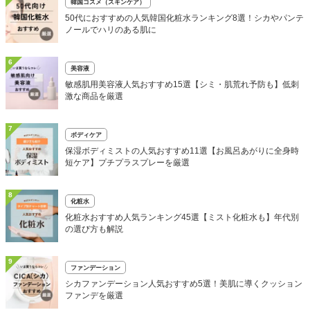
韓国コスメ（スキンケア）
50代におすすめの人気韓国化粧水ランキング8選！シカやパンテ
ノールでハリのある肌に
6
美容液
敏感肌用美容液人気おすすめ15選【シミ・肌荒れ予防も】低刺
激な商品を厳選
7
ボディケア
保湿ボディミストの人気おすすめ11選【お風呂あがりに全身時
短ケア】プチプラスプレーを厳選
8
化粧水
化粧水おすすめ人気ランキング45選【ミスト化粧水も】年代別
の選び方も解説
9
ファンデーション
シカファンデーション人気おすすめ5選！美肌に導くクッション
ファンデを厳選