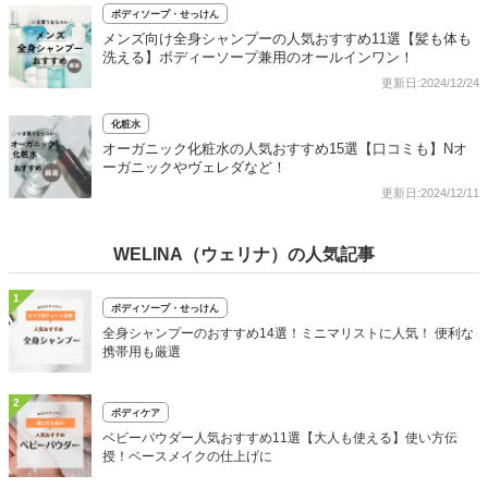
ボディソープ・せっけん
メンズ向け全身シャンプーの人気おすすめ11選【髪も体も
洗える】ボディーソープ兼用のオールインワン！
更新日:2024/12/24
化粧水
オーガニック化粧水の人気おすすめ15選【口コミも】Nオ
ーガニックやヴェレダなど！
更新日:2024/12/11
WELINA（ウェリナ）の人気記事
1
ボディソープ・せっけん
全身シャンプーのおすすめ14選！ミニマリストに人気！ 便利な
携帯用も厳選
2
ボディケア
ベビーパウダー人気おすすめ11選【大人も使える】使い方伝
授！ベースメイクの仕上げに