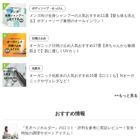
3
ボディソープ・せっけん
メンズ向け全身シャンプーの人気おすすめ11選【髪も体も洗え
る】ボディーソープ兼用のオールインワン！
4
日焼け止め
オーガニック日焼け止め人気おすすめ17選【赤ちゃんから敏感
肌まで】肌に優しくUVカット
5
化粧水
オーガニック化粧水の人気おすすめ15選【口コミも】Nオーガ
ニックやヴェレダなど！
>>もっと見る
おすすめ情報
『天才ベジホルダー』の口コミ・評判を参考に実証レビュー！安全・
時短の調理サポートアイテム！