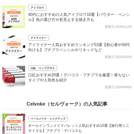
アイブロウ
40代におすすめの人気アイブロウ10選【パウダー・ペンシ
ル】色の選び方や若見えする描き方も
更新日:2024/11/28
アイライナー
アイライナー人気おすすめランキング53選【初心者や50代
向けも】プチプラペンシルやリキッドなど
更新日:2024/10/29
口紅・リップグロス
口紅おすすめ20選！デパコス・プチプラを厳選！落ちない
タイプや人気色を紹介
更新日:2024/09/05
Celvoke（セルヴォーク）の人気記事
1
ベースメイク・メイクアップ
オールインワンメイクパレット人気おすすめ10選【旅行用ミニ
サイズも】プチプラ・デパコスも