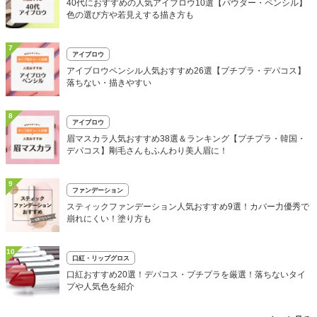
40代におすすめの人気アイブロウ10選【パウダー・ペンシル】
色の選び方や若見えする描き方も
7
アイブロウ
アイブロウペンシル人気おすすめ26選【プチプラ・デパコス】
落ちない・描きやすい
8
アイブロウ
眉マスカラ人気おすすめ38選＆ランキング【プチプラ・韓国・
デパコス】剛毛さんもふんわり美人眉に！
9
ファンデーション
スティックファンデーション人気おすすめ9選！カバー力優秀で
崩れにくい！塗り方も
10
口紅・リップグロス
口紅おすすめ20選！デパコス・プチプラを厳選！落ちないタイ
プや人気色を紹介