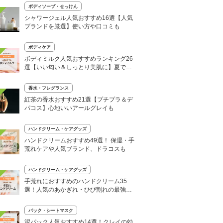
ボディソープ・せっけん
シャワージェル人気おすすめ16選【人気
ブランドを厳選】使い方や口コミも
ボディケア
ボディミルク人気おすすめランキング26
選【いい匂い＆しっとり美肌に】夏でも
使いやすい商品も
香水・フレグランス
紅茶の香水おすすめ21選【プチプラ＆デ
パコス】心地いいアールグレイも
ハンドクリーム・ケアグッズ
ハンドクリームおすすめ49選！ 保湿・手
荒れケアや人気ブランド、ドラコスも
ハンドクリーム・ケアグッズ
手荒れにおすすめのハンドクリーム35
選！人気のあかぎれ・ひび割れの最強ア
イテムは？
パック・シートマスク
泥パック人気おすすめ14選！クレイの効