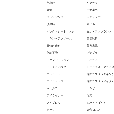
美容液
ヘアカラー
乳液
白髪染め
クレンジング
ボディケア
洗顔料
ネイル
パック・シートマスク
香水・フレグランス
スキンケアクリーム
美容雑貨
日焼け止め
美容家電
化粧下地
プチプラ
ファンデーション
デパコス
フェイスパウダー
ドラッグストアコス
コンシーラー
韓国コスメ（スキン
アイシャドウ
韓国コスメ（メイク
マスカラ
ニキビ
アイライナー
毛穴
アイブロウ
しみ・そばかす
チーク
20代コスメ