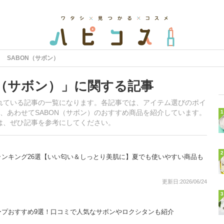
SABON（サボン）
N（サボン）」に関する記事
されている記事の一覧になります。各記事では、アイテム選びのポイ
、あわせてSABON（サボン）のおすすめ商品を紹介しています。
1
方は、ぜひ記事を参考にしてください。
2
ンキング26選【いい匂い＆しっとり美肌に】夏でも使いやすい商品も
更新日:2026/06/24
3
ープおすすめ9選！口コミで人気なサボンやロクシタンも紹介