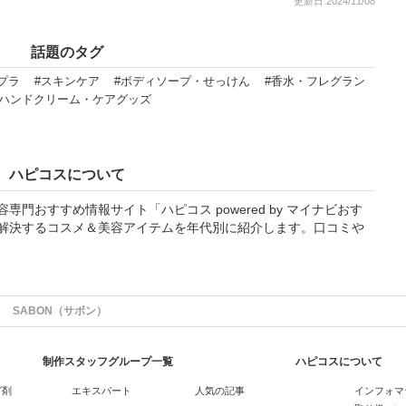
更新日:2024/11/08
話題のタグ
プラ
#スキンケア
#ボディソープ・せっけん
#香水・フレグラン
#ハンドクリーム・ケアグッズ
ハピコスについて
門おすすめ情報サイト「ハピコス powered by マイナビおす
解決するコスメ＆美容アイテムを年代別に紹介します。口コミや
SABON（サボン）
制作スタッフグループ一覧
ハピコスについて
グ剤
エキスパート
人気の記事
インフォマ