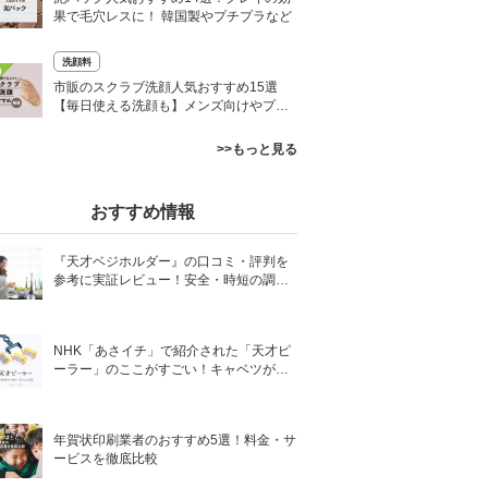
果で毛穴レスに！ 韓国製やプチプラなど
洗顔料
0
市販のスクラブ洗顔人気おすすめ15選
【毎日使える洗顔も】メンズ向けやプチ
プラなど
>>もっと見る
おすすめ情報
『天才ベジホルダー』の口コミ・評判を
参考に実証レビュー！安全・時短の調理
サポートアイテム！
NHK「あさイチ」で紹介された「天才ピ
ーラー」のここがすごい！キャベツがほ
わほわ4枚刃ピーラーの魅力に迫る！
年賀状印刷業者のおすすめ5選！料金・サ
ービスを徹底比較