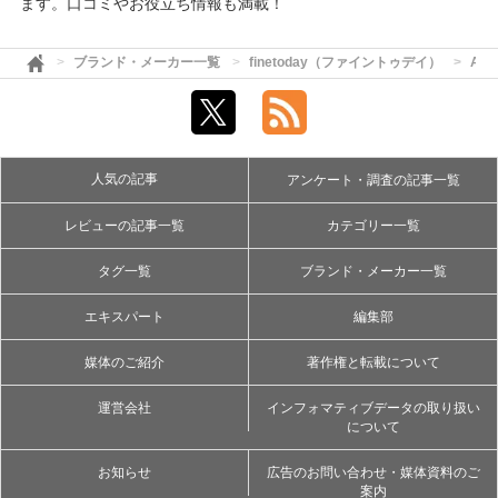
ます。口コミやお役立ち情報も満載！
ブランド・メーカー一覧
finetoday（ファイントゥデイ）
Ag
人気の記事
アンケート・調査の記事一覧
レビューの記事一覧
カテゴリー一覧
タグ一覧
ブランド・メーカー一覧
エキスパート
編集部
媒体のご紹介
著作権と転載について
運営会社
インフォマティブデータの取り扱い
について
お知らせ
広告のお問い合わせ・媒体資料のご
案内