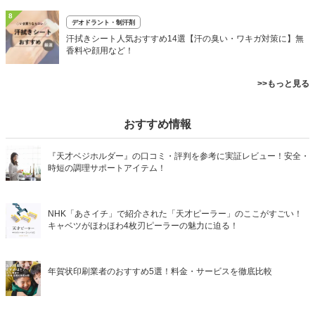
8
デオドラント・制汗剤
汗拭きシート人気おすすめ14選【汗の臭い・ワキガ対策に】無
香料や顔用など！
>>もっと見る
おすすめ情報
『天才ベジホルダー』の口コミ・評判を参考に実証レビュー！安全・
時短の調理サポートアイテム！
NHK「あさイチ」で紹介された「天才ピーラー」のここがすごい！
キャベツがほわほわ4枚刃ピーラーの魅力に迫る！
年賀状印刷業者のおすすめ5選！料金・サービスを徹底比較