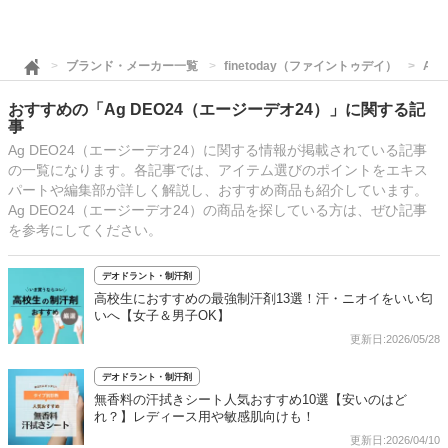
ブランド・メーカー一覧
finetoday（ファイントゥデイ）
Ag
おすすめの「Ag DEO24（エージーデオ24）」に関する記
事
Ag DEO24（エージーデオ24）に関する情報が掲載されている記事
の一覧になります。各記事では、アイテム選びのポイントをエキス
パートや編集部が詳しく解説し、おすすめ商品も紹介しています。
Ag DEO24（エージーデオ24）の商品を探している方は、ぜひ記事
を参考にしてください。
デオドラント・制汗剤
高校生におすすめの最強制汗剤13選！汗・ニオイをいい匂
いへ【女子＆男子OK】
更新日:2026/05/28
デオドラント・制汗剤
無香料の汗拭きシート人気おすすめ10選【安いのはど
れ？】レディース用や敏感肌向けも！
更新日:2026/04/10