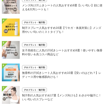
メンズ向け汗ふきシートの人気おすすめ9選【いい匂い】顔に使
える&大判シートも！
4
デオドラント・制汗剤
制汗スプレー人気おすすめ16選【ワキガ・体臭対策に】メンズ
用やいい匂いのミストタイプも！
5
デオドラント・制汗剤
女子高校生に人気の汗拭きシートおすすめ9選！使いやすい無香
料や安い＆高コスパ商品など
6
デオドラント・制汗剤
無香料の汗拭きシート人気おすすめ10選【安いのはどれ？】レ
ディース用や敏感肌向けも！
7
デオドラント・制汗剤
制汗剤の人気おすすめ17選【メンズ向けも】わきがや脇汗に！
いい匂いのスプレーなど