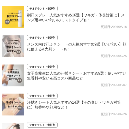
デオドラント・制汗剤
制汗スプレー人気おすすめ16選【ワキガ・体臭対策に】メ
ンズ用やいい匂いのミストタイプも！
更新日:2026/03/18
デオドラント・制汗剤
メンズ向け汗ふきシートの人気おすすめ9選【いい匂い】顔
に使える&大判シートも！
更新日:2026/02/25
デオドラント・制汗剤
女子高校生に人気の汗拭きシートおすすめ9選！使いやすい
無香料や安い＆高コスパ商品など
更新日:2025/08/07
デオドラント・制汗剤
汗拭きシート人気おすすめ14選【汗の臭い・ワキガ対策
に】無香料や顔用など！
更新日:2025/02/26
デオドラント・制汗剤