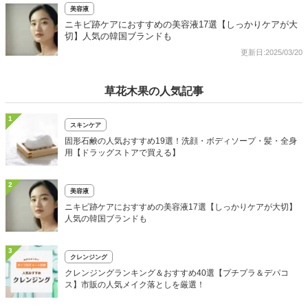
美容液
ニキビ跡ケアにおすすめの美容液17選【しっかりケアが大
切】人気の韓国ブランドも
更新日:2025/03/20
草花木果の人気記事
1
スキンケア
固形石鹸の人気おすすめ19選！洗顔・ボディソープ・髪・全身
用【ドラッグストアで買える】
2
美容液
ニキビ跡ケアにおすすめの美容液17選【しっかりケアが大切】
人気の韓国ブランドも
3
クレンジング
クレンジングランキング＆おすすめ40選【プチプラ＆デパコ
ス】市販の人気メイク落としを厳選！