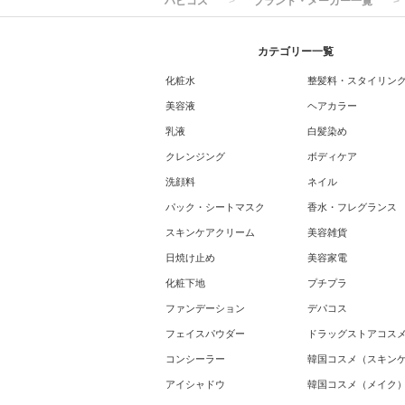
ハピコス
ブランド・メーカー一覧
カテゴリー一覧
化粧水
整髪料・スタイリン
美容液
ヘアカラー
乳液
白髪染め
クレンジング
ボディケア
洗顔料
ネイル
パック・シートマスク
香水・フレグランス
スキンケアクリーム
美容雑貨
日焼け止め
美容家電
化粧下地
プチプラ
ファンデーション
デパコス
フェイスパウダー
ドラッグストアコス
コンシーラー
韓国コスメ（スキン
アイシャドウ
韓国コスメ（メイク