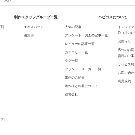
東レ
制作スタッフグループ一覧
ハピコスについて
グ剤
エキスパート
人気の記事
インフォマ
取り扱いに
編集部
アンケート・調査の記事一覧
お知らせ
レビューの記事一覧
広告のお問
カテゴリー一覧
資料のご案
タグ一覧
サービス終
ブランド・メーカー一覧
お問い合わ
媒体のご紹介
利用規約
著作権と転載について
運営会社
メ
ケア）
）