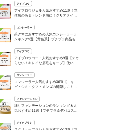
アイブロウ
アイブロウジェル人気おすすめ11選！立
体感のあるトレンド眉に！クリアタイプ
や使い方も
コンシーラー
茶クマにおすすめの人気コンシーラーラ
ンキング9選【黄色系】プチプラ商品も紹
介
アイブロウ
アイブロウコート人気おすすめ9選【テカ
らない！キレイな眉毛をキープ】使い方
も
コンシーラー
コンシーラー人気おすすめ36選【ニキ
ビ・シミ・クマ・メンズの髭隠しに！】
優秀プチプラも厳選
ファンデーション
練りファンデーションのランキング＆人
気おすすめ11選【プチプラ＆デパコス】
40代・50代必見！
メイクブラシ
スクリューブラシ人気おすすめ13選【マ