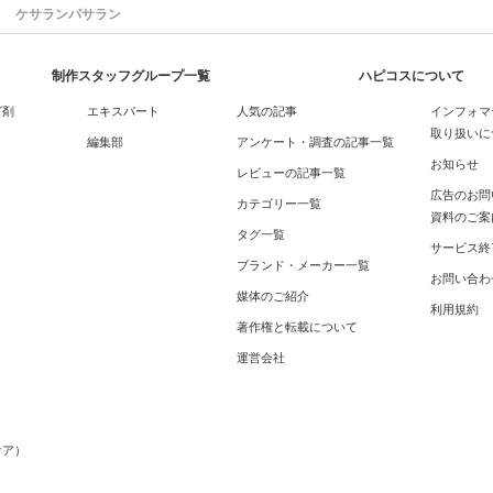
ケサランパサラン
制作スタッフグループ一覧
ハピコスについて
グ剤
エキスパート
人気の記事
インフォマ
取り扱いに
編集部
アンケート・調査の記事一覧
お知らせ
レビューの記事一覧
広告のお問
カテゴリー一覧
資料のご案
タグ一覧
サービス終
ブランド・メーカー一覧
お問い合わ
媒体のご紹介
利用規約
著作権と転載について
運営会社
メ
ケア）
）