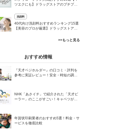
ツエクにも】ドラッグストアのプチプラ
や使い捨ても
洗顔料
0
40代向け洗顔料おすすめランキング15選
【美容のプロが厳選】ドラッグストアで
買える人気プチプラも
>>もっと見る
おすすめ情報
『天才ベジホルダー』の口コミ・評判を
参考に実証レビュー！安全・時短の調理
サポートアイテム！
NHK「あさイチ」で紹介された「天才ピ
ーラー」のここがすごい！キャベツがほ
わほわ4枚刃ピーラーの魅力に迫る！
年賀状印刷業者のおすすめ5選！料金・サ
ービスを徹底比較