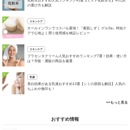
化粧水おすすめ人気ランキング45選【ミスト化粧水も】年代別
の選び方も解説
5
スキンケア
オールインワンでコスパも最強！『素肌しずく ゲルSa』時短ケ
アで心地よく潤う使用感を検証レビュー
6
スキンケア
プラセンタクリーム人気おすすめランキング7選！効果・使い方
は？市販・通販の商品を厳選
7
乳液
美白効果がある乳液おすすめ13選【シミの原因も解説】人気の
ちふれや無印も！
>>もっと見る
おすすめ情報