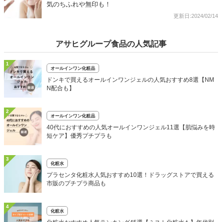
気のちふれや無印も！
更新日:2024/02/14
アサヒグループ食品の人気記事
1
オールインワン化粧品
ドンキで買えるオールインワンジェルの人気おすすめ8選【NM
N配合も】
2
オールインワン化粧品
40代におすすめの人気オールインワンジェル11選【肌悩みを時
短ケア】優秀プチプラも
3
化粧水
プラセンタ化粧水人気おすすめ10選！ドラッグストアで買える
市販のプチプラ商品も
4
化粧水