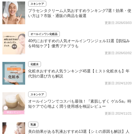
スキンケア
プラセンタクリーム人気おすすめランキング7選！効果・使
い方は？市販・通販の商品を厳選
更新日:2026/03/03
オールインワン化粧品
40代におすすめの人気オールインワンジェル11選【肌悩み
を時短ケア】優秀プチプラも
更新日:2026/02/02
化粧水
化粧水おすすめ人気ランキング45選【ミスト化粧水も】年
代別の選び方も解説
更新日:2024/12/20
スキンケア
オールインワンでコスパも最強！『素肌しずく ゲルSa』時
短ケアで心地よく潤う使用感を検証レビュー
更新日:2024/11/21
乳液
美白効果がある乳液おすすめ13選【シミの原因も解説】人