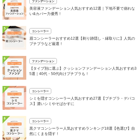
ファンデーション
美容液ファンデーション人気おすすめ12選｜下地不要で崩れな
い&カバー力優秀！
5
コンシーラー
眉コンシーラーおすすめ12選【剃り跡隠し・縁取りに】人気の
プチプラなど厳選！
6
ファンデーション
【タイプ別に選ぶ】クッションファンデーション人気おすすめ3
5選｜40代・50代向けプチプラも！
7
コンシーラー
シミを隠すコンシーラー人気おすすめ27選【プチプラ・デパコ
ス】濃いシミやそばかすに
8
コンシーラー
黒クマコンシーラー人気おすすめランキング18選【色選び】自
然にくまを隠す！