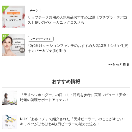
9
チーク
リップチーク兼用の人気商品おすすめ12選【プチプラ・デパコ
ス】使い方やオーガニックコスメも
10
ファンデーション
40代向けクッションファンデのおすすめ人気13選！シミや毛穴
をカバー＆ツヤ肌が叶う
>>もっと見る
おすすめ情報
『天才ベジホルダー』の口コミ・評判を参考に実証レビュー！安全・
時短の調理サポートアイテム！
NHK「あさイチ」で紹介された「天才ピーラー」のここがすごい！
キャベツがほわほわ4枚刃ピーラーの魅力に迫る！