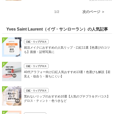
1/2
次のページ ＞
Yves Saint Laurent（イヴ・サンローラン）の人気記事
1
口紅・リップグロス
就活メイクにおすすめの人気リップ・口紅11選【色選びのコツ
も】面接・証明写真に
2
口紅・リップグロス
40代アラフォー向け口紅人気おすすめ13選！色選びも解説【若
見え・似合う・落ちにくい】
3
口紅・リップグロス
荒れないリップのおすすめ10選【人気のプチプラ＆デパコス】
グロス・ティント・色つきなど
4