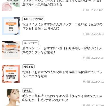
コントロールカラーおすすめ24選【なりたい肌を叶える】
選び方や人気商品の口コミも
更新日:2025/08/22
口紅・リップグロス
就活メイクにおすすめの人気リップ・口紅11選【色選びの
コツも】面接・証明写真に
更新日:2025/08/13
コンシーラー
眉コンシーラーおすすめ12選【剃り跡隠し・縁取りに】人
気のプチプラなど厳選！
更新日:2025/04/24
化粧下地
乾燥肌におすすめの人気化粧下地14選！高保湿のプチプラ
＆デパコスを厳選
更新日:2025/04/10
美容液
毛穴ケア美容液人気おすすめ22選【肌を引き締めてたるみ
印象もケア】毛穴の悩み別に紹介
更新日:2025/03/08