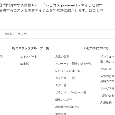
門おすすめ情報サイト「ハピコス powered by マイナビおす
解決するコスメ＆美容アイテムを年代別に紹介します。口コミや
RAFRA（ラフラ）
制作スタッフグループ一覧
ハピコスについて
グ剤
エキスパート
人気の記事
インフォマ
取り扱いに
編集部
アンケート・調査の記事一覧
お知らせ
レビューの記事一覧
広告のお問
カテゴリー一覧
資料のご案
タグ一覧
サービス終
ブランド・メーカー一覧
お問い合わ
媒体のご紹介
利用規約
著作権と転載について
運営会社