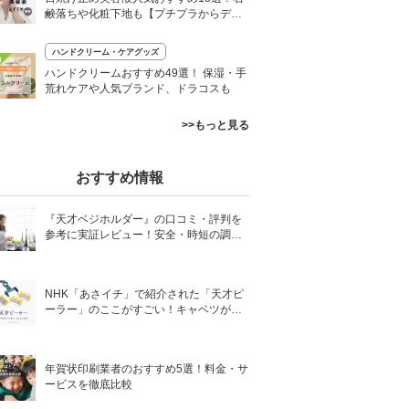
鹸落ちや化粧下地も【プチプラからデパ
コスまで】
ハンドクリーム・ケアグッズ
0
ハンドクリームおすすめ49選！ 保湿・手
荒れケアや人気ブランド、ドラコスも
>>もっと見る
おすすめ情報
『天才ベジホルダー』の口コミ・評判を
参考に実証レビュー！安全・時短の調理
サポートアイテム！
NHK「あさイチ」で紹介された「天才ピ
ーラー」のここがすごい！キャベツがほ
わほわ4枚刃ピーラーの魅力に迫る！
年賀状印刷業者のおすすめ5選！料金・サ
ービスを徹底比較