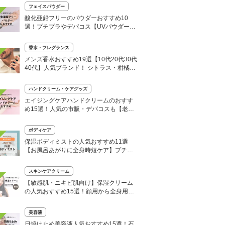
フェイスパウダー
酸化亜鉛フリーのパウダーおすすめ10
選！プチプラやデパコス【UVパウダー
も】
香水・フレグランス
メンズ香水おすすめ19選【10代20代30代
40代】人気ブランド！ シトラス・柑橘系
も
ハンドクリーム・ケアグッズ
エイジングケアハンドクリームのおすす
め15選！人気の市販・デパコスも【老け
手が若返る！】
ボディケア
保湿ボディミストの人気おすすめ11選
【お風呂あがりに全身時短ケア】プチプ
ラスプレーを厳選
スキンケアクリーム
【敏感肌・ニキビ肌向け】保湿クリーム
の人気おすすめ15選！顔用から全身用ま
で
美容液
日焼け止め美容液人気おすすめ15選！石