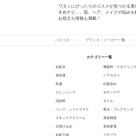
ワタシにぴったりのコスメが見つかる美容専
すめナビ」。肌、ヘア、メイクの悩みを
お役立ち情報も満載！
ハピコス
ブランド・メーカー一覧
カテゴリー一覧
化粧水
整髪料・スタイリン
美容液
ヘアカラー
乳液
白髪染め
クレンジング
ボディケア
洗顔料
ネイル
パック・シートマスク
香水・フレグランス
スキンケアクリーム
美容雑貨
日焼け止め
美容家電
化粧下地
プチプラ