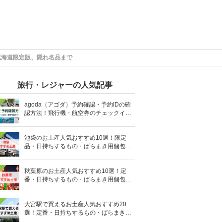
北海道限定版、隠れ名品まで
旅行・レジャーの人気記事
agoda（アゴダ）予約確認・予約IDの確
認方法！飛行機・航空券のチェックイン
手順と照会番号の調べ方も
池袋のお土産人気おすすめ10選！限定
品・日持ちするもの・ばらまき用個包装
タイプも
秋葉原のお土産人気おすすめ10選！定
番・日持ちするもの・ばらまき用個包装
タイプも
大宮駅で買えるお土産人気おすすめ20
選！定番・日持ちするもの・ばらまき用
の個包装タイプも