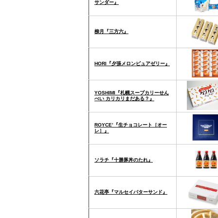
サンダー』
柳月『三方六』
HORI『夕張メロンピュアゼリー』
YOSHIMI『札幌スープカリーせん
べい カリカリまだある？』
ROYCE’『生チョコレート［オー
レ］』
ソラチ『十勝豚丼のたれ』
六花亭『マルセイバターサンド』