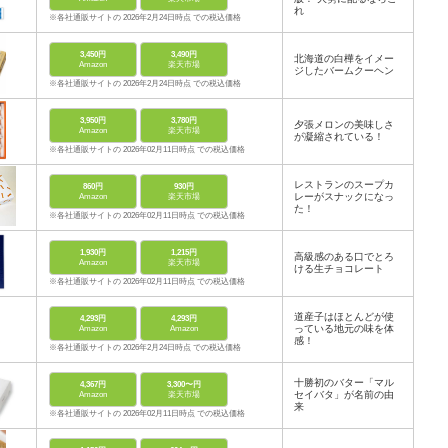
れ
※各社通販サイトの 2026年2月24日時点 での税込価格
3,450円
3,490円
北海道の白樺をイメー
Amazon
楽天市場
ジしたバームクーヘン
※各社通販サイトの 2026年2月24日時点 での税込価格
3,950円
3,780円
夕張メロンの美味しさ
Amazon
楽天市場
が凝縮されている！
※各社通販サイトの 2026年02月11日時点 での税込価格
レストランのスープカ
860円
930円
レーがスナックになっ
Amazon
楽天市場
た！
※各社通販サイトの 2026年02月11日時点 での税込価格
1,930円
1,215円
高級感のある口でとろ
Amazon
楽天市場
ける生チョコレート
※各社通販サイトの 2026年02月11日時点 での税込価格
道産子はほとんどが使
4,293円
4,293円
っている地元の味を体
Amazon
Amazon
感！
※各社通販サイトの 2026年2月24日時点 での税込価格
十勝初のバター「マル
4,367円
3,300〜円
セイバタ」が名前の由
Amazon
楽天市場
来
※各社通販サイトの 2026年02月11日時点 での税込価格