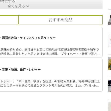
参考にする
全てを見る
おすすめ商品
・国語科教諭・ライフスタイル系ライター
に興味を持ち始め、旅行好きも高じて国内旅行業務取扱管理者資格を独学で
の活性化に貢献したいと思い旅行会社に就職。 プライベート・仕事で国内を
訪れ、渡航先はヨーロッパが多い。 結婚・引っ越しを期に退職後も、旅行好
画してさまざま場所を訪れている。温泉やグルメ旅が好きで、子どもを出産
強中。 大学は教育学部卒業。高等学校国語科教諭や学校図書館司書教諭の実
・音楽・映画、旅行・レジャー
じて子どもの教育に関わりたいと書店員の道を志したことも。 現在はそのエ
て、図書館や書店めぐり、読み聞かせにも積極的に参加している。 転勤族の
ムを夢見ながら社宅暮らし中。制限のあるなかでいかに快適に暮らせるか、
レジャー」「本・音楽・映画」を担当。47都道府県制覇、海外10か国以上
しては試している。 ライターとして、資格や経験を生かした旅行系・教育
旅ごとにテーマを決めて最適なプランを考えるのが得意。また、アパレルシ
記事も執筆中。
り。誰でも手軽に楽しめるプチプラとトレンドを取り入れたコーディネート
から受けたインスピレーションを日常や仕事に活かすことを大切にし、記事
だおすすめ作品やアイテムを紹介します。