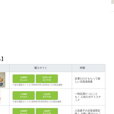
ら】
購入サイト
特徴
2,690円
2,073〜円
定番だけどもらって嬉
Amazon
楽天市場
しい北海道銘菓
※各社通販サイトの 2026年02月11日時点 での税込価格
一時品薄だったこと
1,758円
1,211円
も！ 人気のポテトスナ
Amazon
楽天市場
ック
※各社通販サイトの 2026年2月24日時点 での税込価格
人気菓子の北海道限定
2,300円
1,841円
版！ 大勢に配るならこ
Amazon
楽天市場