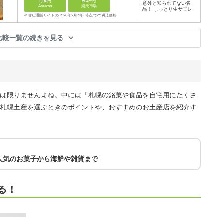
1,150円
604〜円
意外と知られてない名
Amazon
楽天市場
品！ しっとり生サブレ
※各社通販サイトの 2026年2月24日時点 での税込価格
比較一覧の続きを見る
は限りませんよね。中には「札幌の銘菓や食品を自宅用にたくさ
札幌土産を選ぶときのポイントや、おすすめのお土産店を紹介す
人気のお菓子から海鮮や雑貨まで
る！