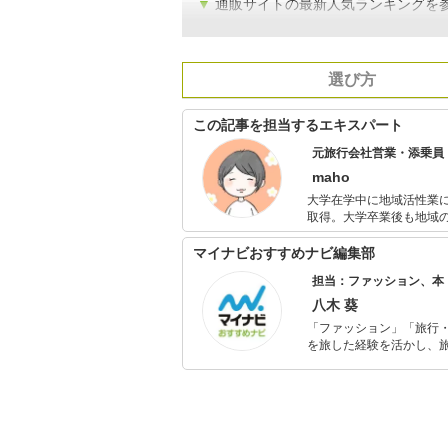
▼
通販サイトの最新人気ランキングを
選び方
この記事を担当するエキスパート
元旅行会社営業・添乗員
maho
大学在学中に地域活性業
取得。大学卒業後も地域
中心に数多くの観光地を
きの夫と二人で旅行を計
マイナビおすすめナビ編集部
後は子連れ旅行も日々勉
担当：ファッション、本
習を経て、「言葉」を通
ネルギーを子どもに向け
八木 葵
ため、一戸建てマイホー
「ファッション」「旅行・
便利アイテムや雑貨を探
を旅した経験を活かし、
系・ライフスタイル系の
ョップでの販売経験もあ
を提案します。本や映画
ではそんな視点から選ん