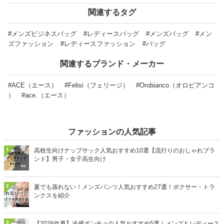
とに、軽量・おしゃれ・大容量タイプなど旅行用バックパックの上
手な選び方とおすすめ商品を紹介！ キャンプや登山などアウトド
関連するタグ
ア向けの大容量モデル、日帰り旅行におすすめのおしゃれなハイブ
ランドなどを厳選しました。レディース、メンズ問わず使えるシン
プルなデザインの商品もあります！ ぜひ最後までチェックして、
#メンズビジネスバッグ
#レディースバッグ
#メンズバッグ
#メン
あなたにぴったりの商品を見つけてくださいね。
ズファッション
#レディースファッション
#バッグ
関連するブランド・メーカー
#ACE（エース）
#Felisi（フェリージ）
#Orobianco（オロビアンコ
）
#ace.（エース）
ファッションの人気記事
1
高校生向けナップサック人気おすすめ10選【流行りのおしゃれブラ
ンド】男子・女子高生向け
2
夏でも蒸れない！メンズパンツ人気おすすめ27選！ボクサー・トラ
ンクスを紹介
3
【2026年夏】冷感ポンチョの人気おすすめ5選｜メンズもレディース