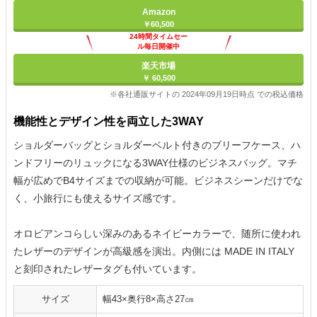
Amazon
￥60,500
24時間タイムセー
ル毎日開催中
楽天市場
￥ 60,500
※各社通販サイトの 2024年09月19日時点 での税込価格
機能性とデザイン性を両立した3WAY
ショルダーバッグとショルダーベルト付きのブリーフケース、ハ
ンドフリーのリュックになる3WAY仕様のビジネスバッグ。マチ
幅が広めでB4サイズまでの収納が可能。ビジネスシーンだけでな
く、小旅行にも使えるサイズ感です。
オロビアンコらしい深みのあるネイビーカラーで、随所に使われ
たレザーのデザインが高級感を演出。内側には MADE IN ITALY
と刻印されたレザータグも付いています。
サイズ
幅43×奥行8×高さ27㎝