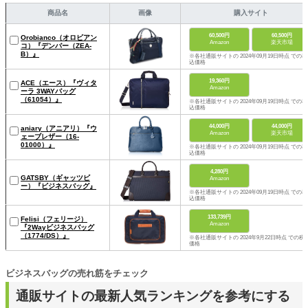
商品名
画像
購入サイト
60,500円
60,500円
Orobianco（オロビアン
Amazon
楽天市場
コ）『デンバー（ZEA-
B）』
※各社通販サイトの 2024年09月19日時点 での税
込価格
19,360円
ACE（エース）『ヴィタ
Amazon
ーラ 3WAYバッグ
（61054）』
※各社通販サイトの 2024年09月19日時点 での税
込価格
44,000円
44,000円
aniary（アニアリ）『ウ
Amazon
楽天市場
ェーブレザー（16-
01000）』
※各社通販サイトの 2024年09月19日時点 での税
込価格
4,280円
GATSBY（ギャッツビ
Amazon
ー）『ビジネスバッグ』
※各社通販サイトの 2024年09月19日時点 での税
込価格
133,739円
Felisi（フェリージ）
Amazon
『2Wayビジネスバッグ
（1774/DS）』
※各社通販サイトの 2024年9月22日時点 での税
価格
ビジネスバッグの売れ筋をチェック
通販サイトの最新人気ランキングを参考にする