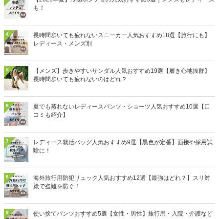
も！
4
長時間歩いても疲れないスニーカー人気おすすめ18選【旅行にも】
レディース・メンズ別
5
【メンズ】歩きやすいサンダル人気おすすめ19選【履き心地抜群】
長時間歩いても疲れないのはどれ？
6
夏でも蒸れないレディースパンツ・ショーツ人気おすすめ10選【口
コミも紹介】
7
レディース就活バッグ人気おすすめ9選【黒色が定番】面接や採用試
験に！
8
海外旅行用防犯リュック人気おすすめ12選【最強はどれ？】スリ対
策で盗難を防ぐ！
9
使い捨てパンツおすすめ5選【女性・男性】旅行用・入院・介護など