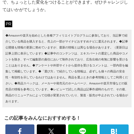
で、ちょっとした変化をつけることができます。ぜひチャレンジし
てはいかがでしょうか。
PR
◆Amazonや楽天を始めとした各種アフィリエイトプログラムに参加しており、当記事で紹
介している商品を購入すると、売上の一部がマイナビおすすめナビに還元されます。◆記事
公開後も情報の更新に努めていますが、最新の情報とは異なる場合があります。（更新日は
記事上部に表示しています）◆記事中のコンテンツは、エキスパートの選定した商品やコメ
ントを除き、すべて編集部の責任において制作されており、広告出稿の有無に影響を受ける
ことはありません。◆アンケートや外部サイトから提供を受けるコメントは、一部内容を編
集して掲載しています。◆「選び方」で紹介している情報は、必ずしも個々の商品の安全
性・有効性を示しているわけではありません。商品を選ぶときの参考情報としてご利用くだ
さい。◆商品スペックは、メーカーや発売元のホームページ、Amazonや楽天市場などの販
売店の情報を参考にしています。◆レビューで試した商品は記事作成時のもので、その後、
商品のリニューアルによって仕様が変更されていたり、製造・販売が中止されている場合が
あります。
この記事をみんなにおすすめする！