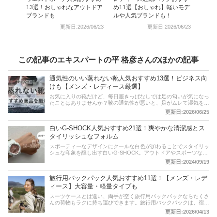
13選！おしゃれなアウトドア
め11選【おしゃれ】軽いモデ
ブランドも
ルや人気ブランドも！
更新日:2026/06/23
更新日:2026/06/23
この記事のエキスパートの平 格彦さんのほかの記事
通気性のいい蒸れない靴人気おすすめ13選！ビジネス向
けも【メンズ・レディース厳選】
お気に入りの靴だけど、毎日履きっぱなしでは足の匂いが気になっ
たことはありませんか？靴の通気性が悪いと、足がムレて湿気を発
生させ、カビや雑菌の発生を招きかねません。さらに、足の臭いが
更新日:2026/06/25
気になったり、靴ずれなどの原因にもなりかねません。しかし、通
気性の良い靴を履くことで、こういったトラブルを防ぐことができ
白いG-SHOCK人気おすすめ21選！爽やかな清潔感とス
るのです！そこで本記事では、スニーカーからビジネスシューズま
で、さまざまなシーンで活躍する通気性抜群の靴をご紹介します。
タイリッシュなフォルム
デザイン性と機能性を両立した、足元から快適さを実現するアイテ
スポーティーなデザインにクールな白色が加わることでスタイリッ
ムばかりをピックアップしましたので、ぜひ参考にしてみてくださ
シュな印象を醸し出す白いG-SHOCK。アウトドアやスポーツなど
い。
で活躍するG-SHOCKの機能性を備えながら、デイリーユースとし
更新日:2024/09/19
ても映える洗練されたルックスが魅力です。この記事では、カジュ
アルスタイルからきれいめスタイルまで幅広いコーディネートに馴
旅行用バックパック人気おすすめ11選！【メンズ・レデ
染む、さまざまな白いG-SHOCKを紹介。恋人や家族と使えるペア
モデルもあります。スポーツからビジネスシーンまで活躍する機能
ィース】大容量・軽量タイプも
的で洗練されたスタイリングを叶えましょう。記事後半には、
スーツケースとは違い、両手が空く旅行用バックパックならたくさ
Amazonなどの通販サイトの最新人気ランキングのリンクもあるの
んの荷物もラクに持ち運びできます。旅行用バックパックは、宿泊
で、売れ筋や口コミを確認してみましょう。
日数や目的によって、必要な容量なども変わってきます。そこでこ
更新日:2026/04/13
の記事では、［着こなし工学］提唱者・平 格彦さんへの取材をも