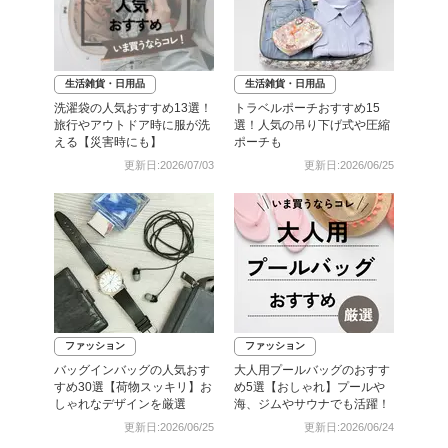
生活雑貨・日用品
生活雑貨・日用品
洗濯袋の人気おすすめ13選！
トラベルポーチおすすめ15
旅行やアウトドア時に服が洗
選！人気の吊り下げ式や圧縮
える【災害時にも】
ポーチも
更新日:2026/07/03
更新日:2026/06/25
ファッション
ファッション
バッグインバッグの人気おす
大人用プールバッグのおすす
すめ30選【荷物スッキリ】お
め5選【おしゃれ】プールや
しゃれなデザインを厳選
海、ジムやサウナでも活躍！
更新日:2026/06/25
更新日:2026/06/24