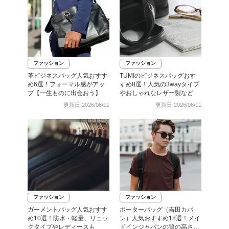
ファッション
ファッション
革ビジネスバッグ人気おすす
TUMIのビジネスバッグおす
め6選！フォーマル感がアッ
すめ8選！人気の3wayタイプ
プ【一生ものに出会おう】
やおしゃれなレザー製など
更新日:2026/06/11
更新日:2026/06/11
ファッション
ファッション
ガーメントバッグ人気おすす
ポーターバッグ（吉田カバ
め10選！防水・軽量、リュッ
ン）人気おすすめ18選！メイ
クタイプやレディースも
ドインジャパンの質の高さが