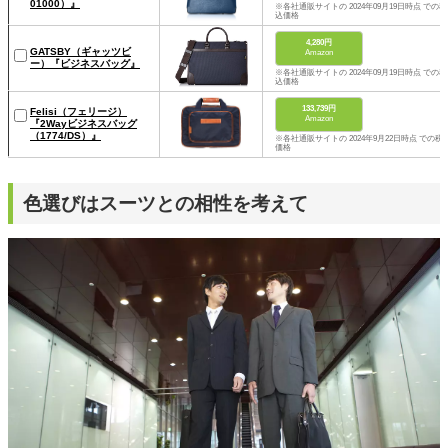
01000）』
※各社通販サイトの 2024年09月19日時点 での税
込価格
4,280円
GATSBY（ギャッツビ
Amazon
ー）『ビジネスバッグ』
※各社通販サイトの 2024年09月19日時点 での税
込価格
133,739円
Felisi（フェリージ）
Amazon
『2Wayビジネスバッグ
（1774/DS）』
※各社通販サイトの 2024年9月22日時点 での税
価格
色選びはスーツとの相性を考えて