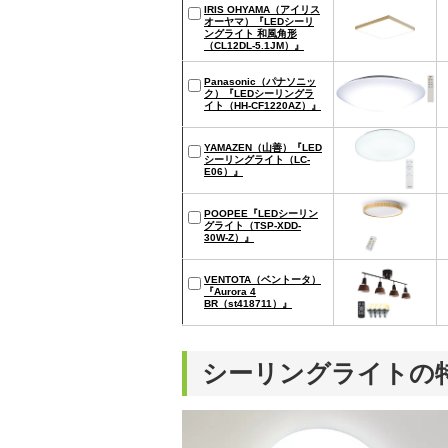
IRIS OHYAMA（アイリス
オーヤマ）『LEDシーリ
ングライト 和風角形
（CL12DL-5.1JM）』
Panasonic（パナソニッ
ク）『LEDシーリングラ
イト（HH-CF1220AZ）』
YAMAZEN（山善）『LED
シーリングライト（LC-
E06）』
POOPEE『LEDシーリン
グライト（TSP-XDD-
30W-Z）』
VENTOTA（ベントータ）
『Aurora 4
BR（st418711）』
シーリングライトの