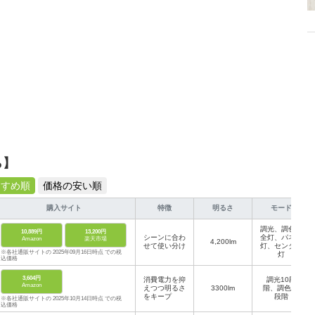
ら】
すすめ順
価格の安い順
購入サイト
特徴
明るさ
モード
調光、調色、
10,889円
13,200円
シーンに合わ
全灯、パネル
Amazon
楽天市場
4,200lm
せて使い分け
灯、センター
※各社通販サイトの 2025年09月16日時点 での税
灯
込価格
3,604円
消費電力を抑
調光10段
Amazon
えつつ明るさ
3300lm
階、調色11
をキープ
段階
※各社通販サイトの 2025年10月14日時点 での税
込価格