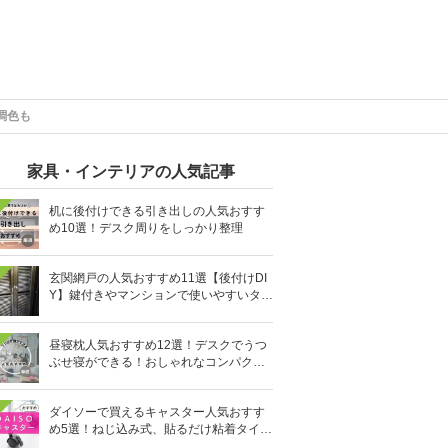
調色も
家具・インテリアの人気記事
机に後付けできる引き出しの人気おすす
め10選！デスク周りをしっかり整理
玄関網戸の人気おすすめ11選【後付けDI
Y】鍵付きやマンションで使いやすいタイ
プも
昼寝枕人気おすすめ12選！デスクでうつ
ぶせ寝ができる！おしゃれなコンパクト
タイプも
ダイソーで買えるキャスター人気おすす
め5選！ねじ込み式、貼るだけ粘着タイプ
も