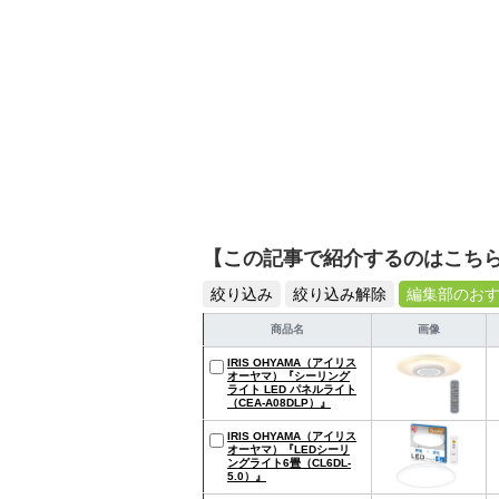
【この記事で紹介するのはこち
絞り込み
絞り込み解除
編集部のお
商品名
画像
IRIS OHYAMA（アイリス
オーヤマ）『シーリング
ライト LED パネルライト
（CEA-A08DLP）』
IRIS OHYAMA（アイリス
オーヤマ）『LEDシーリ
ングライト6畳（CL6DL-
5.0）』