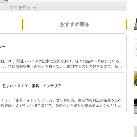
7選
全てを見る
おすすめ商品
ター
活動。PC、関連デバイスの記事に定評があり、様々な媒体へ寄稿している。
とし、常に情報収集（趣味）を怠らない。散財するのも大好きなので、新し
びついてしまう傾向が強い。
、住まい・ＤＩＹ、家具・インテリア
ＤＩＹ」「家具・インテリア」カテゴリを担当。生活情報雑誌の編集を15年
数経験。DIY歴は7～8年ほどで、壁のペンキ塗りや壁紙チェンジなどもチ
もモノ選びがしやすい記事をお届けします！