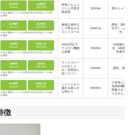
13,127円
14,800円
和室にちょう
Amazon
楽天市場
どいい天然木
5000lm
明かりメモリ
枠採用
※各社通販サイトの 2025年09月16日時点 での税
込価格
15,980円
19,276円
複雑な操作な
調光、調色、
Amazon
楽天市場
しで明るさを
‎5499 lm
文字くっきり
コントロール
光
※各社通販サイトの 2025年09月16日時点 での税
込価格
3,280円
3,799〜円
5000円以下
10段階の調
Amazon
楽天市場
でメモリ機能
3500lm
光、4段階の
も搭載
常夜灯
※各社通販サイトの 2025年10月14日時点 での税
込価格
ウッドフレー
3,680円
4,572円
ムがおしゃ
Amazon
楽天市場
3300lm
調光、調色
れ！自然光に
※各社通販サイトの 2025年10月14日時点 での税
近いライト
込価格
※本体には調
11,999円
6,999〜円
シェードから
光調色機能は
Amazon
楽天市場
漏れる柔らか
6000lm
搭載されてお
な明かり
※各社通販サイトの 2025年10月14日時点 での税
りません。調
込価格
光調色機能を
ご利用の方は
リモコン式電
球付きをご購
特徴
入ください。