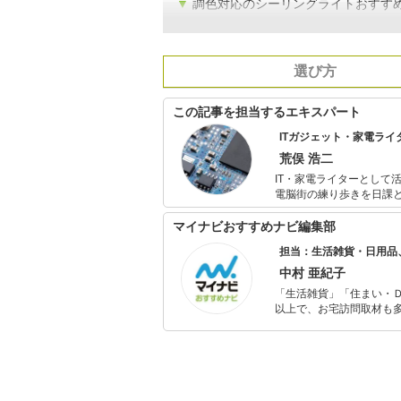
▼
調色対応のシーリングライトおすすめ
選び方
この記事を担当するエキスパート
ITガジェット・家電ライ
荒俣 浩二
IT・家電ライターとして
電脳街の練り歩きを日課
いものが出るとすぐに飛
マイナビおすすめナビ編集部
担当：生活雑貨・日用品
中村 亜紀子
「生活雑貨」「住まい・
以上で、お宅訪問取材も多
ャレンジ済み。初心者で