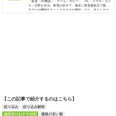
「家電・AV機器」「ゲーム・ホビー」「PC・スマホ・カメ
ラ」分野を担当。家電が好きで、週末に家電量販店で最新
モデルや機能をチェックするのが趣味。また、友人とゲー
ムを楽しみながら、新作タイトルやイベント情報もいち早
くキャッチ。記事を通して、生活の質を底上げしてくれる
スタイリッシュで使いやすい家電や、みんなで楽しめるゲ
ームを発信していきます！
【この記事で紹介するのはこちら】
絞り込み
絞り込み解除
編集部のおすすめ順
価格の安い順