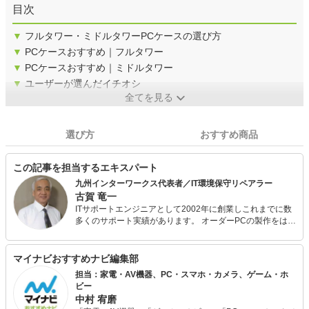
目次
▼
フルタワー・ミドルタワーPCケースの選び方
▼
PCケースおすすめ｜フルタワー
▼
PCケースおすすめ｜ミドルタワー
▼
ユーザーが選んだイチオシ
全てを見る
選び方
おすすめ商品
この記事を担当するエキスパート
九州インターワークス代表者／IT環境保守リペアラー
古賀 竜一
ITサポートエンジニアとして2002年に創業しこれまでに数
多くのサポート実績があります。 オーダーPCの製作をはじ
め、コンピューター端末・周辺機器などのハードウェア、
IT環境保守が専門です。 個人、事業所問わず提案型技術ア
ドバイザーとしてIT環境のリプレース、リペアを数多く成
マイナビおすすめナビ編集部
功させています。 メディアへの記事監修協力、IT記事寄稿
担当：家電・AV機器、PC・スマホ・カメラ、ゲーム・ホ
なども行っています。
ビー
中村 宥磨