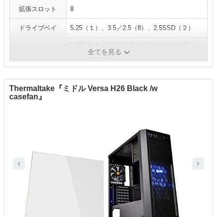
拡張スロット
8
ドライブベイ
5.25（１）、3.5／2.5（8）、2.5SSD（２）
USB3.0x2、USB2.0x2、MIC／Audio（HD）、
I/O パネル
全てを見る
ファンコントローラー（3段階）
Thermaltake『ミドル Versa H26 Black /w
casefan』