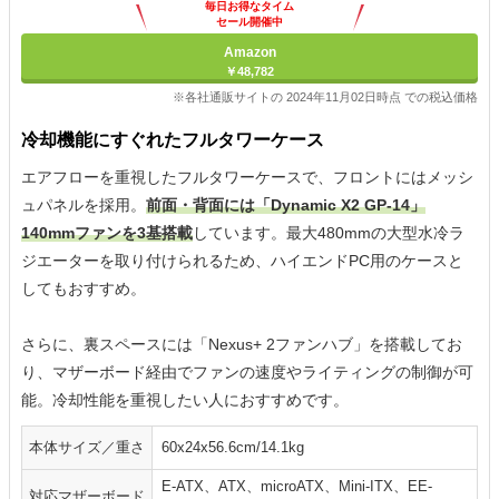
毎日お得なタイム
セール開催中
Amazon
￥48,782
※各社通販サイトの 2024年11月02日時点 での税込価格
冷却機能にすぐれたフルタワーケース
エアフローを重視したフルタワーケースで、フロントにはメッシ
ュパネルを採用。
前面・背面には「Dynamic X2 GP-14」
140mmファンを3基搭載
しています。最大480mmの大型水冷ラ
ジエーターを取り付けられるため、ハイエンドPC用のケースと
してもおすすめ。
さらに、裏スペースには「Nexus+ 2ファンハブ」を搭載してお
り、マザーボード経由でファンの速度やライティングの制御が可
能。冷却性能を重視したい人におすすめです。
本体サイズ／重さ
‎60x24x56.6cm/14.1kg
E-ATX、ATX、microATX、Mini-ITX、EE-
対応マザーボード