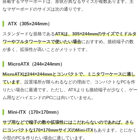
搭載するマザーボードは、形状が異なるサイズが複数あります。主
なマザーボードのサイズは次の通りです。
ATX（305×244mm）
スタンダードな規格である
ATXは、305×244mmのサイズでミドルタ
ワーやフルタワーケースで使いたい場合
におすすめ。接続端子の数
が多く、拡張性が高いことがメリットです。
MicroATX（244×244mm）
MicroATXは244×244mmとコンパクトで、ミニタワーケースに適し
ています
。設置場所が限られるなどの理由で、コンパクトなPCを作
りたい場合に最適です。ただし、ATXよりも接続端子が少なく、ゲー
ム用などハイエンドのPCには向いていません。
Mini-ITX（170×170mm）
サブ用などで端子の数や拡張性にはこだわらないのであれば、さら
にコンパクトな170×170mmサイズのMini-ITX
もあります。とにかく
小型のPCを作りたい場合に適しています。