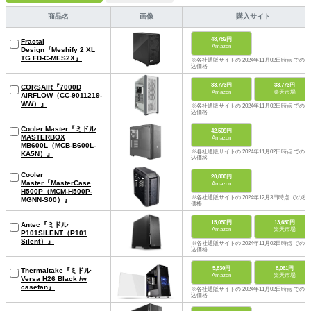
商品名
画像
購入サイト
48,782円
Fractal
Amazon
Design『Meshify 2 XL
TG FD-C-MES2X』
※各社通販サイトの 2024年11月02日時点 での税
込価格
33,773円
33,773円
‎CORSAIR『7000D
Amazon
楽天市場
AIRFLOW（CC-9011219-
WW）』
※各社通販サイトの 2024年11月02日時点 での税
込価格
Cooler Master『ミドル
42,509円
MASTERBOX
Amazon
MB600L（MCB-B600L-
※各社通販サイトの 2024年11月02日時点 での税
KA5N）』
込価格
Cooler
20,800円
Master『MasterCase
Amazon
H500P（‎MCM-H500P-
※各社通販サイトの 2024年12月3日時点 での税
MGNN-S00）』
価格
15,050円
13,650円
Antec『ミドル
Amazon
楽天市場
P101SILENT（P101
Silent）』
※各社通販サイトの 2024年11月02日時点 での税
込価格
5,830円
8,061円
Thermaltake『ミドル
Amazon
楽天市場
Versa H26 Black /w
casefan』
※各社通販サイトの 2024年11月02日時点 での税
込価格