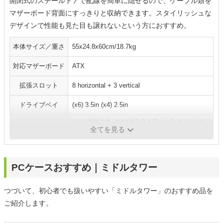
開閉式のスチールドアで配線を簡単に隠せるので、ケーブル類を
マザーボード背面にすっきりと収納できます。スタイリッシュな
デザインで性能も見た目も譲れないという方におすすめ。
本体サイズ／重さ
55x24.8x60cm/18.7kg
対応マザーボード
ATX
拡張スロット
8 horizontal + 3 vertical
ドライブベイ
(x6) 3.5in (x4) 2.5in
(4x) USB 3.0, (1x) USB 3.1 Type C, (1x) Audio
I/O パネル
全てを見る
in/out
PCケースおすすめ｜ミドルタワー
つづいて、初心者でも扱いやすい「ミドルタワー」のおすすめ品を
ご紹介します。