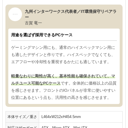
九州インターワークス代表者／IT環境保守リペアラ
ー
古賀 竜一
用途を選ばず採用できるPCケース
ゲーミングマシン用にも、通常のハイスペックマシン用に
も適したデザインと作りです。ハイスペックでなくても、
エアフローや冷却性を重視するかたにも適しています。
軽量なわりに剛性が高く、基本性能も確保されていて、マ
ルチユース可能なPCケース
です。全体的に価格以上の品質
を感じさせます。フロントのIOパネルが非常に使いやすい
位置にあるという点も、汎用性の高さを感じさせます。
本体サイズ／重さ
L464xW212xH454.5mm
対応マザーボード
ATX、Micro-ATX、Mini-ITX