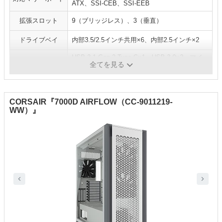
ATX、SSI-CEB、SSI-EEB
拡張スロット
9（ブリッジレス）、3（垂直）
ドライブベイ
内部3.5/2.5インチ共用×6、内部2.5インチ×2
USB 3.1 Gen 2 Type-C×1、USB 3.0×2、マイ
I/O パネル
全てを見る
ク×1、ヘッドホン×1
‎CORSAIR『7000D AIRFLOW（CC-9011219-
WW）』