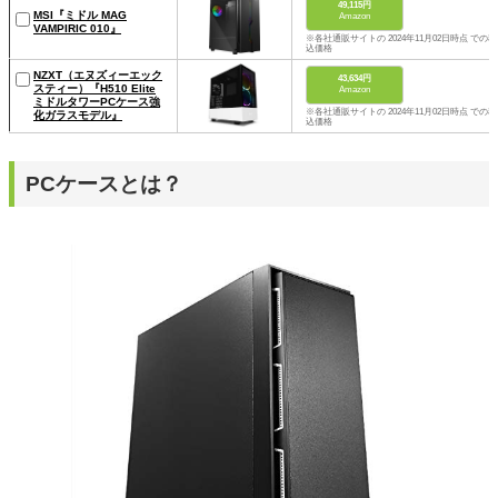
49,115円
MSI『ミドル MAG
Amazon
VAMPIRIC 010』
※各社通販サイトの 2024年11月02日時点 での税
込価格
NZXT（エヌズィーエック
43,634円
スティー）『H510 Elite
Amazon
ミドルタワーPCケース強
※各社通販サイトの 2024年11月02日時点 での税
化ガラスモデル』
込価格
PCケースとは？