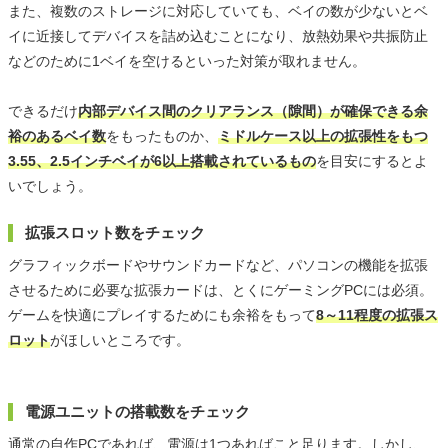
また、複数のストレージに対応していても、ベイの数が少ないとベ
イに近接してデバイスを詰め込むことになり、放熱効果や共振防止
などのために1ベイを空けるといった対策が取れません。
できるだけ
内部デバイス間のクリアランス（隙間）が確保できる余
裕のあるベイ数
をもったものか、
ミドルケース以上の拡張性をもつ
3.55、2.5インチベイが6以上搭載されているもの
を目安にするとよ
いでしょう。
拡張スロット数をチェック
グラフィックボードやサウンドカードなど、パソコンの機能を拡張
させるために必要な拡張カードは、とくにゲーミングPCには必須。
ゲームを快適にプレイするためにも余裕をもって
8～11程度の拡張ス
ロット
がほしいところです。
電源ユニットの搭載数をチェック
通常の自作PCであれば、電源は1つあればこと足ります。しかし、