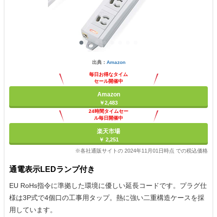
出典：
Amazon
毎日お得なタイム
セール開催中
Amazon
￥2,483
24時間タイムセー
ル毎日開催中
楽天市場
￥ 2,251
※各社通販サイトの 2024年11月01日時点 での税込価格
通電表示LEDランプ付き
EU RoHs指令に準拠した環境に優しい延長コードです。プラグ仕
様は3P式で4個口の工事用タップ。熱に強い二重構造ケースを採
用しています。