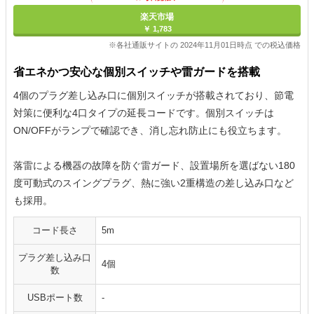
楽天市場
￥ 1,783
※各社通販サイトの 2024年11月01日時点 での税込価格
省エネかつ安心な個別スイッチや雷ガードを搭載
4個のプラグ差し込み口に個別スイッチが搭載されており、節電
対策に便利な4口タイプの延長コードです。個別スイッチは
ON/OFFがランプで確認でき、消し忘れ防止にも役立ちます。
落雷による機器の故障を防ぐ雷ガード、設置場所を選ばない180
度可動式のスイングプラグ、熱に強い2重構造の差し込み口など
も採用。
コード長さ
5m
プラグ差し込み口
4個
数
USBポート数
-