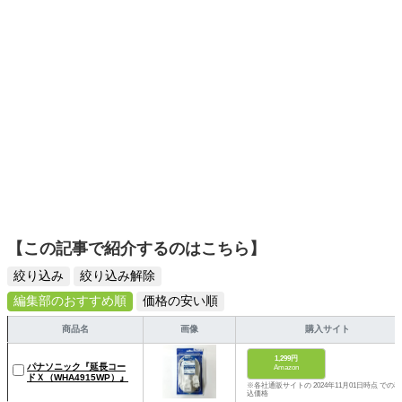
【この記事で紹介するのはこちら】
絞り込み
絞り込み解除
編集部のおすすめ順
価格の安い順
商品名
画像
購入サイト
1,299円
パナソニック『延長コー
Amazon
ドＸ（WHA4915WP）』
※各社通販サイトの 2024年11月01日時点 での税
込価格