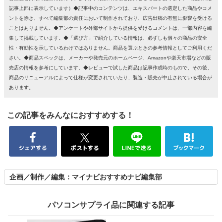
記事上部に表示しています）◆記事中のコンテンツは、エキスパートの選定した商品やコメ
ントを除き、すべて編集部の責任において制作されており、広告出稿の有無に影響を受ける
ことはありません。◆アンケートや外部サイトから提供を受けるコメントは、一部内容を編
集して掲載しています。◆「選び方」で紹介している情報は、必ずしも個々の商品の安全
性・有効性を示しているわけではありません。商品を選ぶときの参考情報としてご利用くだ
さい。◆商品スペックは、メーカーや発売元のホームページ、Amazonや楽天市場などの販
売店の情報を参考にしています。◆レビューで試した商品は記事作成時のもので、その後、
商品のリニューアルによって仕様が変更されていたり、製造・販売が中止されている場合が
あります。
この記事をみんなにおすすめする！
企画／制作／編集：マイナビおすすめナビ編集部
パソコンサプライ品に関連する記事