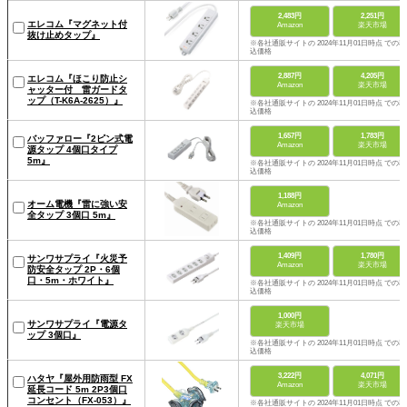
2,483円
2,251円
エレコム『マグネット付
Amazon
楽天市場
抜け止めタップ』
※各社通販サイトの 2024年11月01日時点 での税
込価格
2,887円
4,205円
エレコム『ほこり防止シ
Amazon
楽天市場
ャッター付 雷ガードタ
ップ（T-K6A-2625）』
※各社通販サイトの 2024年11月01日時点 での税
込価格
1,657円
1,783円
バッファロー『2ピン式電
Amazon
楽天市場
源タップ 4個口タイプ
5m』
※各社通販サイトの 2024年11月01日時点 での税
込価格
1,188円
オーム電機『雷に強い安
Amazon
全タップ 3個口 5m』
※各社通販サイトの 2024年11月01日時点 での税
込価格
1,409円
1,780円
サンワサプライ『火災予
Amazon
楽天市場
防安全タップ 2P・6個
口・5m・ホワイト』
※各社通販サイトの 2024年11月01日時点 での税
込価格
1,000円
サンワサプライ『電源タ
楽天市場
ップ 3個口』
※各社通販サイトの 2024年11月01日時点 での税
込価格
3,222円
4,071円
ハタヤ『屋外用防雨型 FX
Amazon
楽天市場
延長コード 5m 2P3個口
コンセント（FX-053）』
※各社通販サイトの 2024年11月01日時点 での税