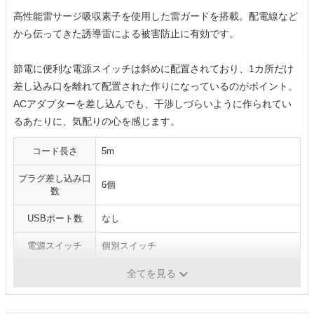
高性能雷サージ吸収素子を使用した雷ガードを搭載。配電線など
から伝ってきた誘導雷による被害防止に有効です。
節電に便利な電源スイッチは斜めに配置されており、1カ所だけ
差し込み口を離れて配置された作りになっているのがポイント。
ACアダプターを差し込んでも、干渉しづらいように作られてい
るあたりに、気配りの心を感じます。
コード長さ
5m
プラグ差し込み口
6個
数
USBポート数
なし
電源スイッチ
個別スイッチ
ホコリ防止
○
全てを見る