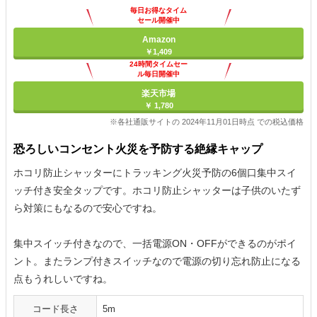
毎日お得なタイム
セール開催中
Amazon
￥1,409
24時間タイムセー
ル毎日開催中
楽天市場
￥ 1,780
※各社通販サイトの 2024年11月01日時点 での税込価格
恐ろしいコンセント火災を予防する絶縁キャップ
ホコリ防止シャッターにトラッキング火災予防の6個口集中スイ
ッチ付き安全タップです。ホコリ防止シャッターは子供のいたず
ら対策にもなるので安心ですね。
集中スイッチ付きなので、一括電源ON・OFFができるのがポイ
ント。またランプ付きスイッチなので電源の切り忘れ防止になる
点もうれしいですね。
コード長さ
5m