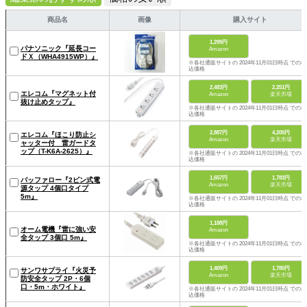
商品名
画像
購入サイト
1,299円
パナソニック『延長コー
Amazon
ドＸ（WHA4915WP）』
※各社通販サイトの 2024年11月01日時点 での税
込価格
2,483円
2,251円
エレコム『マグネット付
Amazon
楽天市場
抜け止めタップ』
※各社通販サイトの 2024年11月01日時点 での税
込価格
2,887円
4,205円
エレコム『ほこり防止シ
Amazon
楽天市場
ャッター付 雷ガードタ
ップ（T-K6A-2625）』
※各社通販サイトの 2024年11月01日時点 での税
込価格
1,657円
1,783円
バッファロー『2ピン式電
Amazon
楽天市場
源タップ 4個口タイプ
5m』
※各社通販サイトの 2024年11月01日時点 での税
込価格
1,188円
オーム電機『雷に強い安
Amazon
全タップ 3個口 5m』
※各社通販サイトの 2024年11月01日時点 での税
込価格
1,409円
1,780円
サンワサプライ『火災予
Amazon
楽天市場
防安全タップ 2P・6個
口・5m・ホワイト』
※各社通販サイトの 2024年11月01日時点 での税
込価格