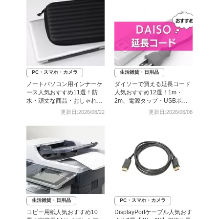
PC・スマホ・カメラ
生活雑貨・日用品
ノートパソコン用インナーケ
ダイソーで買える延長コード
ース人気おすすめ11選！防
人気おすすめ12選！1m・
水・頑丈な商品・おしゃれな
2m、電源タップ・USBポー
商品も
ト付きも
更新日:2026/06/22
更新日:2026/06/08
生活雑貨・日用品
PC・スマホ・カメラ
コピー用紙人気おすすめ10
DisplayPortケーブル人気おす