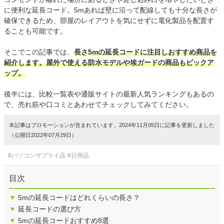
に便利な延長コード。5mあれば壁に沿って配線しても十分な長さが
確保できるため、部屋のレイアウトを気にせずに電化製品を配置す
ることも可能です。
そこでこの記事では、
長さ5mの延長コードに注目しおすすめ商品を
紹介します。屋外で使える防水モデルや埃ガードの商品もピックア
ップ。
後半には、比較一覧表や通販サイトの最新人気ランキングもあるの
で、売れ筋や口コミとあわせてチェックしてみてください。
本記事はプロモーションが含まれています。2024年11月05日に記事を更新しました
（公開日2022年07月29日）
#パソコンサプライ品
#日用品
目次
▼
5mの延長コードはどれくらいの長さ？
▼
延長コードの選び方
▼
5mの延長コードおすすめ8選