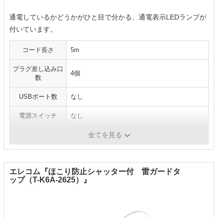
通電しているかどうかがひと目で分かる、通電表示LEDランプが
付いています。
コード長さ
5m
プラグ差し込み口
4個
数
USBポート数
なし
電源スイッチ
なし
ホコリ防止
×
全てを見る
エレコム『ほこり防止シャッター付 雷ガードタ
ップ（T-K6A-2625）』