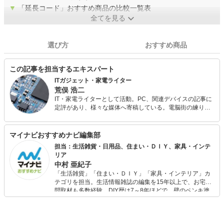
▼
「延長コード」おすすめ商品の比較一覧表
全てを見る
選び方
おすすめ商品
この記事を担当するエキスパート
ITガジェット・家電ライター
荒俣 浩二
IT・家電ライターとして活動。PC、関連デバイスの記事に
定評があり、様々な媒体へ寄稿している。電脳街の練り歩
きを日課とし、常に情報収集（趣味）を怠らない。散財す
るのも大好きなので、新しいものが出るとすぐに飛びつい
てしまう傾向が強い。
マイナビおすすめナビ編集部
担当：生活雑貨・日用品、住まい・ＤＩＹ、家具・インテ
リア
中村 亜紀子
「生活雑貨」「住まい・ＤＩＹ」「家具・インテリア」カ
テゴリを担当。生活情報雑誌の編集を15年以上で、お宅訪
問取材も多数経験。DIY歴は7～8年ほどで、壁のペンキ塗
りや壁紙チェンジなどもチャレンジ済み。初心者でもモノ
選びがしやすい記事をお届けします！