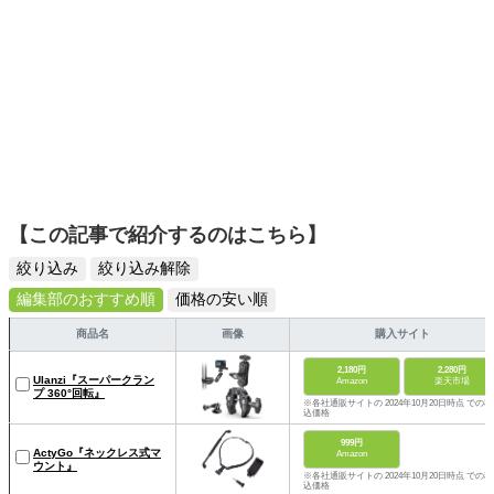
【この記事で紹介するのはこちら】
絞り込み
絞り込み解除
編集部のおすすめ順
価格の安い順
商品名
画像
購入サイト
2,180円
2,280円
Ulanzi『スーパークラン
Amazon
楽天市場
プ 360°回転』
※各社通販サイトの 2024年10月20日時点 での税
込価格
999円
ActyGo『ネックレス式マ
Amazon
ウント』
※各社通販サイトの 2024年10月20日時点 での税
込価格