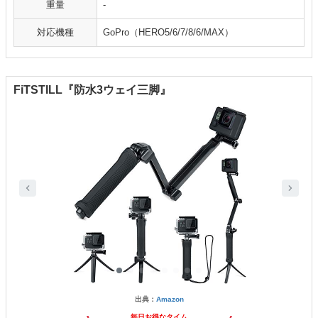
重量
-
対応機種
GoPro（HERO5/6/7/8/6/MAX）
FiTSTILL『防水3ウェイ三脚』
出典：
Amazon
毎日お得なタイム