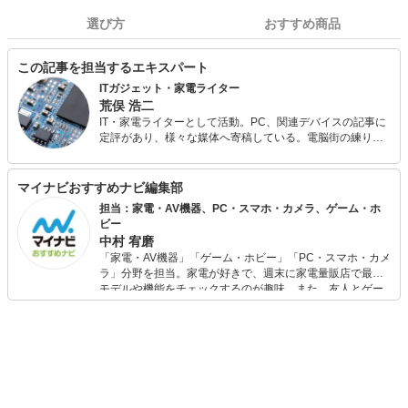
選び方
おすすめ商品
この記事を担当するエキスパート
ITガジェット・家電ライター
荒俣 浩二
IT・家電ライターとして活動。PC、関連デバイスの記事に
定評があり、様々な媒体へ寄稿している。電脳街の練り歩
きを日課とし、常に情報収集（趣味）を怠らない。散財す
るのも大好きなので、新しいものが出るとすぐに飛びつい
てしまう傾向が強い。
マイナビおすすめナビ編集部
担当：家電・AV機器、PC・スマホ・カメラ、ゲーム・ホ
ビー
中村 宥磨
「家電・AV機器」「ゲーム・ホビー」「PC・スマホ・カメ
ラ」分野を担当。家電が好きで、週末に家電量販店で最新
モデルや機能をチェックするのが趣味。また、友人とゲー
ムを楽しみながら、新作タイトルやイベント情報もいち早
くキャッチ。記事を通して、生活の質を底上げしてくれる
スタイリッシュで使いやすい家電や、みんなで楽しめるゲ
ームを発信していきます！