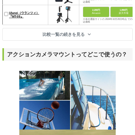
込価格
2,280円
1,890円
Ulanzi（ウランツィ）
Amazon
楽天市場
『MT-09』
※各社通販サイトの 2024年10月20日時点 での税
込価格
比較一覧の続きを見る
アクションカメラマウントってどこで使うの？