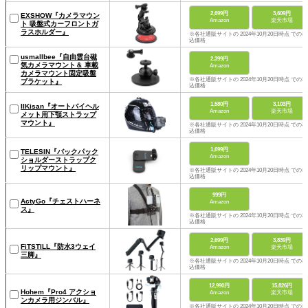
2,699円
3,609円
EXSHOW『カメラマウン
Amazon
楽天市場
ト 吸盤式カーフロントガ
ラスホルダー』
※各社通販サイトの 2024年10月20日時点 での税
込価格
usmallbee『自由雲台磁
2,399円
気カメラマウント＆ 車載
Amazon
カメラマウント固定吸盤
※各社通販サイトの 2024年10月20日時点 での税
ブラケット』
込価格
1,580円
3,103円
IIKisan『オートバイヘル
Amazon
楽天市場
メット用下顎ストラップ
マウント』
※各社通販サイトの 2024年10月20日時点 での税
込価格
1,699円
TELESIN『バックパック
Amazon
ショルダーストラップク
リップマウント』
※各社通販サイトの 2024年10月20日時点 での税
込価格
999円
ActyGo『チェストハーネ
Amazon
ス』
※各社通販サイトの 2024年10月20日時点 での税
込価格
2,699円
3,839円
FiTSTILL『防水3ウェイ
Amazon
楽天市場
三脚』
※各社通販サイトの 2024年10月20日時点 での税
込価格
12,990円
15,826円
Hohem『Pro4 アクショ
Amazon
楽天市場
ンカメラ用ジンバル』
※各社通販サイトの 2024年10月20日時点 での税