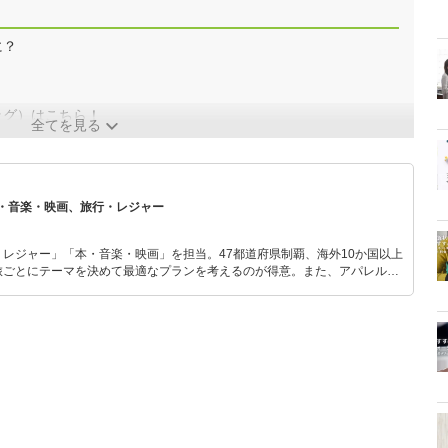
に？
！
レッグ）はこちら！
全てを見る
・音楽・映画、旅行・レジャー
レジャー」「本・音楽・映画」を担当。47都道府県制覇、海外10か国以上
旅ごとにテーマを決めて最適なプランを考えるのが得意。また、アパレルシ
り。誰でも手軽に楽しめるプチプラとトレンドを取り入れたコーディネート
から受けたインスピレーションを日常や仕事に活かすことを大切にし、記事
だおすすめ作品やアイテムを紹介します。