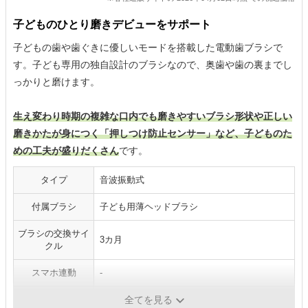
子どものひとり磨きデビューをサポート
子どもの歯や歯ぐきに優しいモードを搭載した電動歯ブラシで
す。子ども専用の独自設計のブラシなので、奥歯や歯の裏までし
っかりと磨けます。
生え変わり時期の複雑な口内でも磨きやすいブラシ形状や正しい
磨きかたが身につく「押しつけ防止センサー」など、子どものた
めの工夫が盛りだくさん
です。
タイプ
音波振動式
付属ブラシ
子ども用薄ヘッドブラシ
ブラシの交換サイ
3カ月
クル
スマホ連動
-
電源方式
充電式
全てを見る