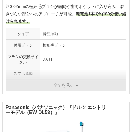
約0.02mmの極細毛ブラシが歯間や歯周ポケットに入り込み、磨
きづらい部分へのアプローチが可能。
乾電池1本で約180分使い続
けられます。
タイプ
音波振動
付属ブラシ
極細毛ブラシ
ブラシの交換サイ
3カ月
クル
スマホ連動
-
電源方式
電池式（単4形アルカリ乾電池1本）
全てを見る
Panasonic（パナソニック）『ドルツ エントリ
ーモデル（EW-DL58）』