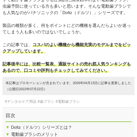
虫歯予防に使っている方も多いと思います。そんな電動歯ブラシで
も人気なのがパナソニックの「Doltz（ドルツ）」シリーズです。
製品の種類が多く、何をポイントにどの機種を選んだらよいか迷っ
てしまう人も多いのではないでしょうか。
この記事では、
コスパのよい機種から機能充実のモデルまでをピッ
クアップしています。
記事後半には、比較一覧表、通販サイトの売れ筋人気ランキングも
あるので、口コミや評判もチェックしてみてください。
本記事はプロモーションが含まれています。2026年04月13日に記事を更新しました
（公開日2022年07月22日）
#デンタルケア用品
#歯ブラシ
#電動歯ブラシ
目次
▼
Doltz（ドルツ）シリーズとは？
▼
電動歯ブラシのメリット