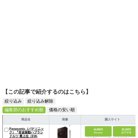
スタイリッシュで使いやすい家電や、みんなで楽しめるゲ
ームを発信していきます！
【この記事で紹介するのはこちら】
絞り込み
絞り込み解除
編集部のおすすめ順
価格の安い順
商品名
画像
購入サイト
Panasonic（パナソニッ
24,980円
33,100円
ク）『音波振動ハブラシ
Amazon
楽天市場
ドルツ 最上位（EW-