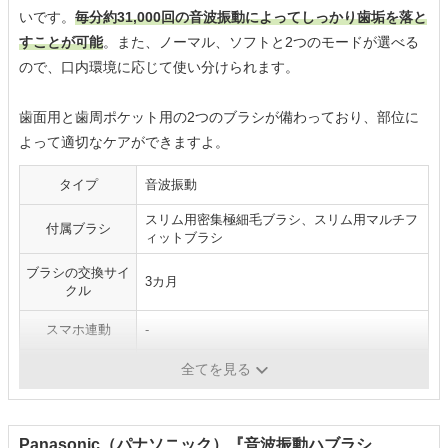
いです。
毎分約31,000回の音波振動によってしっかり歯垢を落と
すことが可能
。また、ノーマル、ソフトと2つのモードが選べる
ので、口内環境に応じて使い分けられます。
歯面用と歯周ポケット用の2つのブラシが備わっており、部位に
よって適切なケアができますよ。
タイプ
音波振動
スリム用密集極細毛ブラシ、スリム用マルチフ
付属ブラシ
ィットブラシ
ブラシの交換サイ
3カ月
クル
スマホ連動
-
電源方式
充電式
全てを見る
Panasonic（パナソニック）『音波振動ハブラシ