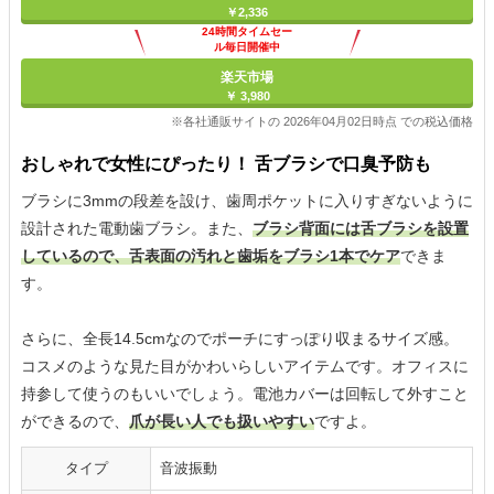
￥2,336
24時間タイムセー
ル毎日開催中
楽天市場
￥ 3,980
※各社通販サイトの 2026年04月02日時点 での税込価格
おしゃれで女性にぴったり！ 舌ブラシで口臭予防も
ブラシに3mmの段差を設け、歯周ポケットに入りすぎないように
設計された電動歯ブラシ。また、
ブラシ背面には舌ブラシを設置
しているので、舌表面の汚れと歯垢をブラシ1本でケア
できま
す。
さらに、全長14.5cmなのでポーチにすっぽり収まるサイズ感。
コスメのような見た目がかわいらしいアイテムです。オフィスに
持参して使うのもいいでしょう。電池カバーは回転して外すこと
ができるので、
爪が長い人でも扱いやすい
ですよ。
タイプ
音波振動