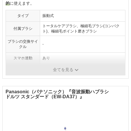
的
に使えます。
タイプ
振動式
トータルケアブラシ、極細毛ブラシ(コンパク
付属ブラシ
ト)、極細毛ポイント磨きブラシ
ブラシの交換サイ
-
クル
スマホ連動
あり
電源方式
充電式
全てを見る
Panasonic（パナソニック）『音波振動ハブラシ
ドルツ スタンダード（EW-DA37）』