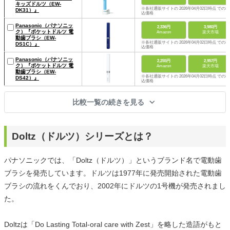
キッズドルツ（EW-
※各社通販サイトの 2026年04月02日時点 での税
DK31）』
込価格
Panasonic（パナソニッ
2,336円
3,980円
ク）『ポケットドルツ 電
Amazon
楽天市場
動歯ブラシ（EW-
※各社通販サイトの 2026年04月02日時点 での税
DS1C）』
込価格
Panasonic（パナソニッ
2,255円
2,957円
ク）『ポケットドルツ 電
Amazon
楽天市場
動歯ブラシ（EW-
※各社通販サイトの 2026年04月02日時点 での税
DS42）』
込価格
比較一覧の続きを見る
Doltz（ドルツ）シリーズとは？
パナソニックでは、「Doltz（ドルツ）」というブランド名で電動歯
ブラシを発売しています。ドルツは1977年に発売開始された電動歯
ブラシの流れをくんでおり、2002年にドルツの1号機が発売されまし
た。
Doltzは「Do Lasting Total-oral care with Zest」を略した造語がもと