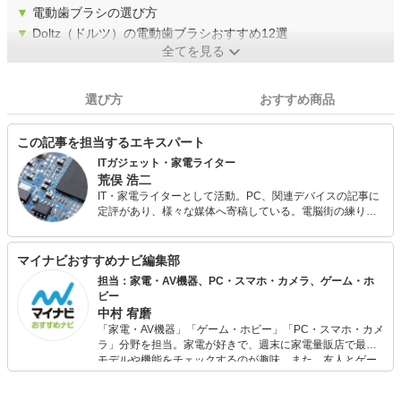
▼
電動歯ブラシの選び方
▼
Doltz（ドルツ）の電動歯ブラシおすすめ12選
全てを見る
選び方
おすすめ商品
この記事を担当するエキスパート
ITガジェット・家電ライター
荒俣 浩二
IT・家電ライターとして活動。PC、関連デバイスの記事に
定評があり、様々な媒体へ寄稿している。電脳街の練り歩
きを日課とし、常に情報収集（趣味）を怠らない。散財す
るのも大好きなので、新しいものが出るとすぐに飛びつい
てしまう傾向が強い。
マイナビおすすめナビ編集部
担当：家電・AV機器、PC・スマホ・カメラ、ゲーム・ホ
ビー
中村 宥磨
「家電・AV機器」「ゲーム・ホビー」「PC・スマホ・カメ
ラ」分野を担当。家電が好きで、週末に家電量販店で最新
モデルや機能をチェックするのが趣味。また、友人とゲー
ムを楽しみながら、新作タイトルやイベント情報もいち早
くキャッチ。記事を通して、生活の質を底上げしてくれる