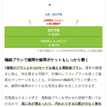
出典：
楽天市場
24時間タイムセー
ル毎日開催中
楽天市場
￥ 35,499
Yahoo!ショッピング
￥ 28,774
※各社通販サイトの 2026年04月02日時点 での税込価格
極細ブラシで歯間や歯周ポケットもしっかり磨く
7種類のブラシと5つのモードを備える電動歯ブラシ
。通常の横磨
きに加え、叩き磨きも可能で、付属のシリコンブラシを使って歯
茎をマッサージすることも。0.02mmの極細毛ブラシで磨くた
め、歯間や歯周ポケットにも毛先を届かせることができます。
充電器はスタンド式で、電動歯ブラシを浮かせた状態で置いてお
けるので、
底に水が溜まったり、汚れたりする心配が少なく衛生