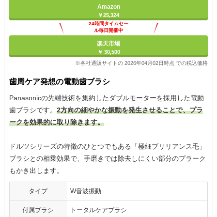
Amazon
￥25,324
24時間タイムセー
ル毎日開催中
楽天市場
￥ 30,500
※各社通販サイトの 2026年04月02日時点 での税込価格
歯周ケア発想の電動歯ブラシ
Panasonicの先端技術を集約したダブルモーターを採用した電動
歯ブラシです。
2方向の細やかな振動を発生させることで、プラ
ークを効果的に取り除きます。
ドルツシリーズの特徴のひとつでもある「極細ブリリアンス毛」
ブラシとの相乗効果で、手磨きでは除去しにくい部分のプラーク
もかき出します。
タイプ
W音波振動
付属ブラシ
トータルケアブラシ