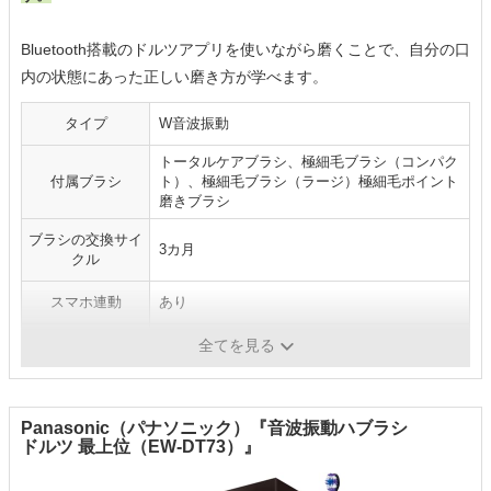
Bluetooth搭載のドルツアプリを使いながら磨くことで、自分の口
内の状態にあった正しい磨き方が学べます。
タイプ
W音波振動
トータルケアブラシ、極細毛ブラシ（コンパク
付属ブラシ
ト）、極細毛ブラシ（ラージ）極細毛ポイント
磨きブラシ
ブラシの交換サイ
3カ月
クル
スマホ連動
あり
電源方式
充電式
全てを見る
Panasonic（パナソニック）『音波振動ハブラシ
ドルツ 最上位（EW-DT73）』